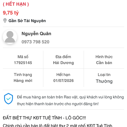
( HẾT HẠN )
9,75 tỷ
Gần Sở Tài Nguyên
Nguyễn Quân
0973 798 520
Mã số
Địa điểm
Hình thức
17925145
Hải Dương
Cần bán
Tình trạng
Hết hạn
Loại tin
Hàng mới
01/07/2026
Thường
Để mua hàng an toàn trên Rao vặt, quý khách vui lòng không
thực hiện thanh toán trước cho người đăng tin!
ĐẤ
T BI
Ệ
T TH
Ự
K
Đ
T TU
Ệ
T
Ĩ
NH - LÔ GÓC!!!
Chính ch
ủ
c
ầ
n bán lô
đấ
t bi
ệ
t th
ự
2 m
ặ
t ph
ố
K
Đ
T Tu
ệ
T
ĩ
nh,