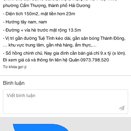
ph
ườ
ng C
ẩ
m Th
ượ
ng, thành ph
ố
H
ả
i D
ươ
ng
- Di
ệ
n tích 150m2, m
ặ
t ti
ề
n h
ơ
n 23m
- H
ướ
ng tây nam, nam
-
Đườ
ng + v
ỉ
a hè tr
ướ
c m
ặ
t r
ộ
ng 13.5m
- V
ị
trí g
ầ
n
đườ
ng Tu
ệ
T
ĩ
nh kéo dài, g
ầ
n sân bóng Thành
Đ
ông,
… khu v
ự
c trung tâm, g
ầ
n nhà hàng,
ẩ
m th
ự
c,…
- S
ổ
h
ồ
ng chính ch
ủ
. Nay gia
đ
ình c
ầ
n bán giá ch
ỉ
9.x t
ỷ
(x l
ớ
n).
Đ
i xem giá c
ả
và thông tin liên h
ệ
Quân 0973.798.520
Từ khóa gợi ý:
Bình luận