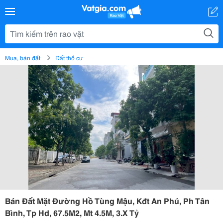
Mua, bán đất
Đất thổ cư
Bán Đất Mặt Đường Hồ Tùng Mậu, Kđt An Phú, Ph Tân
Bình, Tp Hd, 67.5M2, Mt 4.5M, 3.X Tỷ