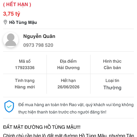
( HẾT HẠN )
3,75 tỷ
Hồ Tùng Mậu
Nguyễn Quân
0973 798 520
Mã số
Địa điểm
Hình thức
17923336
Hải Dương
Cần bán
Tình trạng
Hết hạn
Loại tin
Hàng mới
26/06/2026
Thường
Để mua hàng an toàn trên Rao vặt, quý khách vui lòng không
thực hiện thanh toán trước cho người đăng tin!
ĐẤ
T M
Ặ
T
ĐƯỜ
NG H
Ồ
TÙNG M
Ậ
U!!!
Chính ch
ủ
c
ầ
n bán lô
đấ
t m
ặ
t
đườ
ng H
ồ
Tùng M
ậ
u, ph
ườ
ng Tân