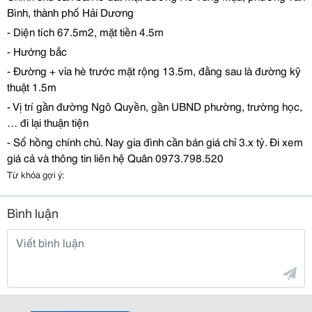
Bình, thành ph
ố
H
ả
i D
ươ
ng
- Di
ệ
n tích 67.5m2, m
ặ
t ti
ề
n 4.5m
- H
ướ
ng b
ắ
c
-
Đườ
ng + v
ỉ
a hè tr
ướ
c m
ặ
t r
ộ
ng 13.5m,
đằ
ng sau là
đườ
ng k
ỹ
thu
ậ
t 1.5m
- V
ị
trí g
ầ
n
đườ
ng Ngô Quy
ề
n, g
ầ
n UBND ph
ườ
ng, tr
ườ
ng h
ọ
c,
…
đ
i l
ạ
i thu
ậ
n ti
ệ
n
- S
ổ
h
ồ
ng chính ch
ủ
. Nay gia
đ
ình c
ầ
n bán giá ch
ỉ
3.x t
ỷ
.
Đ
i xem
giá c
ả
và thông tin liên h
ệ
Quân 0973.798.520
Từ khóa gợi ý:
Bình luận