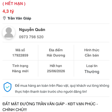
( HẾT HẠN )
4,3 tỷ
Trần Văn Giáp
Nguyễn Quân
0973 798 520
Mã số
Địa điểm
Hình thức
17922859
Hải Dương
Cần bán
Tình trạng
Hết hạn
Loại tin
Hàng mới
25/06/2026
Thường
Để mua hàng an toàn trên Rao vặt, quý khách vui lòng không
thực hiện thanh toán trước cho người đăng tin!
ĐẤ
T M
Ặ
T
ĐƯỜ
NG TR
Ầ
N V
Ă
N GIÁP - K
Đ
T V
Ạ
N PHÚC -
CHÍNH CH
Ủ
!!!