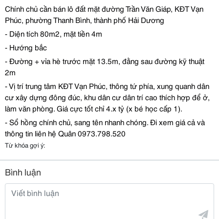
Chính ch
ủ
c
ầ
n bán lô
đấ
t m
ặ
t
đườ
ng Tr
ầ
n V
ă
n Giáp, K
Đ
T V
ạ
n
Phúc, ph
ườ
ng Thanh Bình, thành ph
ố
H
ả
i D
ươ
ng
- Di
ệ
n tích 80m2, m
ặ
t ti
ề
n 4m
- H
ướ
ng b
ắ
c
-
Đườ
ng + v
ỉ
a hè tr
ướ
c m
ặ
t 13.5m,
đằ
ng sau
đườ
ng k
ỹ
thu
ậ
t
2m
- V
ị
trí trung tâm K
Đ
T V
ạ
n Phúc, thông t
ứ
phía, xung quanh dân
cư xây dựng đông đúc, khu dân cư dân trí cao thích hợp để ở,
làm văn phòng. Giá c
ự
c t
ố
t ch
ỉ
4.x t
ỷ
(x bé h
ọ
c c
ấ
p 1).
- S
ổ
h
ồ
ng chính ch
ủ
, sang tên nhanh chóng.
Đ
i xem giá c
ả
và
thông tin liên h
ệ
Quân 0973.798.520
Từ khóa gợi ý:
Bình luận