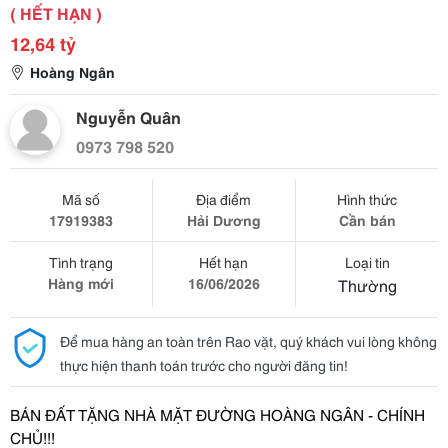
( HẾT HẠN )
12,64 tỷ
Hoàng Ngân
Nguyễn Quân
0973 798 520
Mã số
Địa điểm
Hình thức
17919383
Hải Dương
Cần bán
Tình trạng
Hết hạn
Loại tin
Hàng mới
16/06/2026
Thường
Để mua hàng an toàn trên Rao vặt, quý khách vui lòng không
thực hiện thanh toán trước cho người đăng tin!
BÁN
ĐẤ
T T
Ặ
NG NHÀ M
Ặ
T
ĐƯỜ
NG HOÀNG NGÂN - CHÍNH
CH
Ủ
!!!