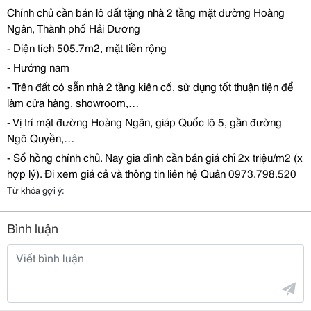
Chính ch
ủ
c
ầ
n bán lô
đấ
t t
ặ
ng nhà 2 t
ầ
ng m
ặ
t
đườ
ng Hoàng
Ngân, Thành ph
ố
H
ả
i D
ươ
ng
- Di
ệ
n tích 505.7m2, m
ặ
t ti
ề
n r
ộ
ng
- H
ướ
ng nam
- Trên
đấ
t có s
ẵ
n nhà 2 t
ầ
ng kiên c
ố
, s
ử
d
ụ
ng t
ố
t thu
ậ
n ti
ệ
n
để
làm c
ử
a hàng, showroom,…
- V
ị
trí m
ặ
t
đườ
ng Hoàng Ngân, giáp Qu
ố
c l
ộ
5, g
ầ
n
đườ
ng
Ngô Quy
ề
n,…
- S
ổ
h
ồ
ng chính ch
ủ
. Nay gia
đ
ình c
ầ
n bán giá ch
ỉ
2x tri
ệ
u/m2 (x
h
ợ
p lý).
Đ
i xem giá c
ả
và thông tin liên h
ệ
Quân 0973.798.520
Từ khóa gợi ý:
Bình luận