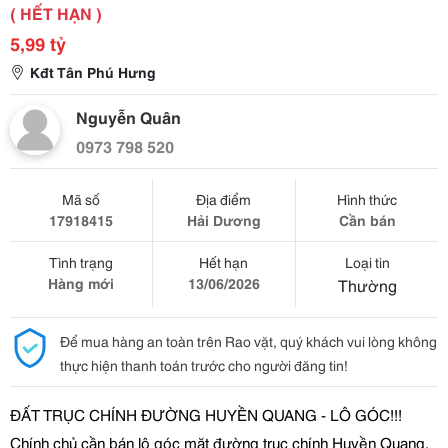
( HẾT HẠN )
5,99 tỷ
Kđt Tân Phú Hưng
Nguyễn Quân
0973 798 520
Mã số
Địa điểm
Hình thức
17918415
Hải Dương
Cần bán
Tình trạng
Hết hạn
Loại tin
Hàng mới
13/06/2026
Thường
Để mua hàng an toàn trên Rao vặt, quý khách vui lòng không
thực hiện thanh toán trước cho người đăng tin!
ĐẤ
T TR
Ụ
C CHÍNH
ĐƯỜ
NG HUY
Ề
N QUANG - LÔ GÓC!!!
Chính ch
ủ
c
ầ
n bán lô góc m
ặ
t
đườ
ng tr
ụ
c chính Huy
ề
n Quang,