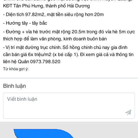
K
Đ
T Tân Phú H
ư
ng, thành ph
ố
H
ả
i D
ươ
ng
- Di
ệ
n tích 97.82m2, m
ặ
t ti
ề
n siêu r
ộ
ng h
ơ
n 20m
- H
ướ
ng tây - tây b
ắ
c
-
Đườ
ng + v
ỉ
a hè tr
ướ
c m
ặ
t r
ộ
ng 20.5m trong
đ
ó v
ỉ
a hè 5m c
ự
c
thích h
ợ
p
để
làm v
ă
n phòng, kinh doanh buôn bán
- V
ị
trí m
ặ
t
đườ
ng tr
ụ
c chính. S
ổ
h
ồ
ng chính ch
ủ
nay gia
đ
ình
c
ầ
n bán giá 6x tri
ệ
u/m2 (x bé c
ấ
p 1).
Đ
i xem giá c
ả
và thông tin
liên h
ệ
Quân 0973.798.520
Từ khóa gợi ý:
Bình luận