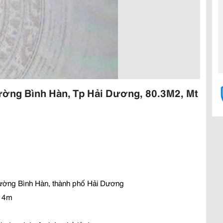
ường Bình Hàn, Tp Hải Dương, 80.3M2, Mt
ườ
ng Bình Hàn, thành ph
ố
H
ả
i D
ươ
ng
 4m