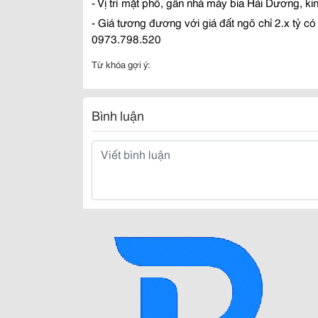
- V
ị
trí m
ặ
t ph
ố
, g
ầ
n nhà máy bia H
ả
i D
ươ
ng, ki
- Giá t
ươ
ng
đươ
ng v
ớ
i giá
đấ
t ngõ ch
ỉ
2.x t
ỷ
có 
0973.798.520
Từ khóa gợi ý:
Bình luận