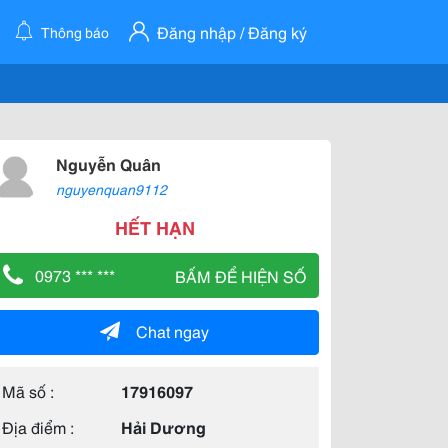
Đăng nhập / Đăng ký
Thông báo
Nguyễn Quân
nguyenquan9112
HẾT HẠN
0973 *** ***
BẤM ĐỂ HIỆN SỐ
Chat ngay
Mã số :
17916097
Địa điểm :
Hải Dương