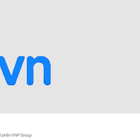
ổ phần VNP Group