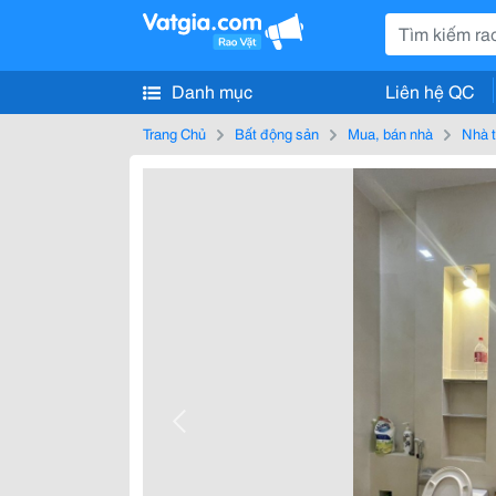
Danh mục
Liên hệ QC
Trang Chủ
Bất động sản
Mua, bán nhà
Nhà t