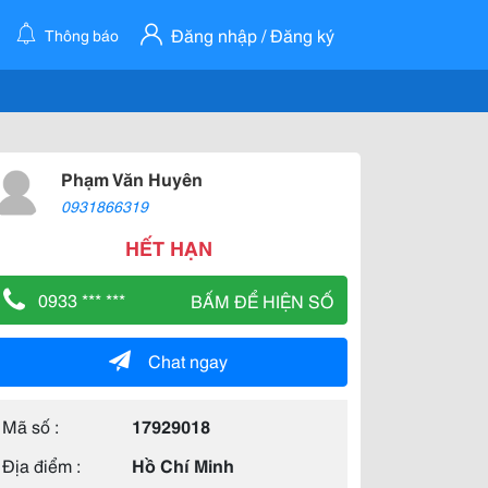
Đăng nhập / Đăng ký
Thông báo
Phạm Văn Huyên
0931866319
HẾT HẠN
0933 *** ***
BẤM ĐỂ HIỆN SỐ
Chat ngay
Mã số :
17929018
Địa điểm :
Hồ Chí Minh