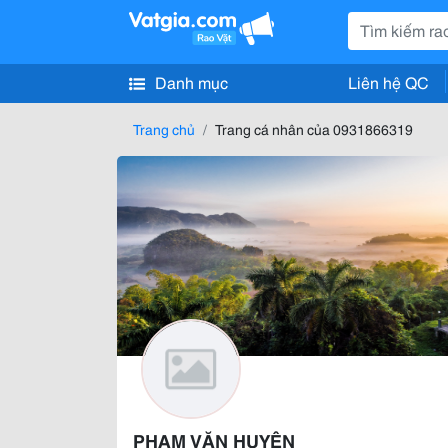
Danh mục
Liên hệ QC
Trang chủ
Trang cá nhân của 0931866319
PHẠM VĂN HUYÊN