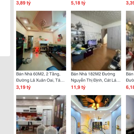
Tp Hcm, Sổ Hồng Riêng,
3,89 tỷ
Phú A, Q9, Thủ Đức, Tp
5,18 tỷ
A, Q
3,3
Giá 3.89 Tỷ.
Hcm. Dt 54M2, Sổ Hồng
Giá 
Riêng. Giá 5,18 Tỷ
Bán Nhà 60M2, 2 Tầng,
Bán Nhà 182M2 Đường
Bán
Đường Lã Xuân Oai, Tăng
Nguyễn Thị Định, Cát Lái,
Đườ
Nhơn Phú A, Q9. Thủ Đức,
3,19 tỷ
Q2, Tp Hcm, Giá 11.9 Tỷ,
11,9 tỷ
Thàn
6,1
Tp Hcm. Giá 3,19 Tỷ.
Sổ Hồng Riêng.
Đức
Riên