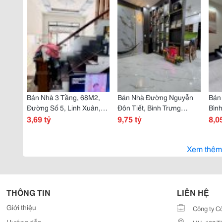
Bán Nhà 3 Tầng, 68M2,
Bán Nhà Đường Nguyễn
Bán 
Đường Số 5, Linh Xuân,
Đôn Tiết, Bình Trưng
Bình
Thủ Đức. Tp Hcm. Sổ
3,69 tỷ
Đông, Q2, Thủ Đức, Tp
9,75 tỷ
Hcm.
8,0
Hồng Riêng, Giá 3,69 Tỷ.
Hcm. Dt 104M2, 2 Tầng,
Giá 
Shr, Giá 9,75 Tỷ.
Riên
Xem thêm
THÔNG TIN
LIÊN HỆ
Giới thiệu
Công ty C