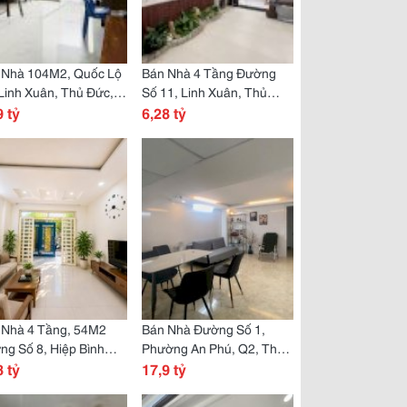
 Nhà 104M2, Quốc Lộ
Bán Nhà 4 Tầng Đường
Linh Xuân, Thủ Đức,
Số 11, Linh Xuân, Thủ
Hcm, Sổ Hồng Riêng,
9 tỷ
Đức, Tp Hcm. Dt60M2,
6,28 tỷ
5.99 Tỷ.
Shr, Giá 6,28 Tỷ.
 Nhà 4 Tầng, 54M2
Bán Nhà Đường Số 1,
g Số 8, Hiệp Bình
Phường An Phú, Q2, Thủ
ớc, Thủ Đức, Tp Hcm,
8 tỷ
Đức, Tp Hcm. Dt 80M2, 6
17,9 tỷ
ồng Riêng. Giá 6,68
Tầng, Shr. Giá 17,9 Tỷ