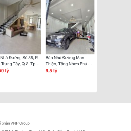
Nhà Đường Số 36, P.
Bán Nhà Đường Man
 Trưng Tây, Q.2, Tp
Thiện, Tăng Nhơn Phú A,
 Dt 72M2, 3 Tầng,
50 tỷ
Q9, Thủ Đức, Tp Hcm. Dt
9,5 tỷ
8,05 Tỷ, Sổ Hồng
72M2, 4 Tầng, Shr. Giá 9,5
g.
Tỷ.
ổ phần VNP Group