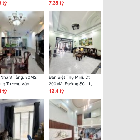
9, Thủ Đức, Tp Hcm,
9 tỷ
63M2, 3 Tầng, Sổ Hồng
7,35 tỷ
3,39 Tỷ.
Riêng, Giá 7,35 Tỷ.
 Nhà 3 Tầng, 80M2,
Bán Biệt Thự Mini, Dt
ng Trương Văn
200M2, Đường Số 11,
h, Hiệp Phú, Q9, Thủ
8 tỷ
Linh Trung, Thủ Đức, Tp
12,4 tỷ
, Tp Hcm, Sổ Hồng
Hcm, Sổ Hồng Riêng. Giá
g. Giá 6,18 Tỷ.
12,4 Tỷ.