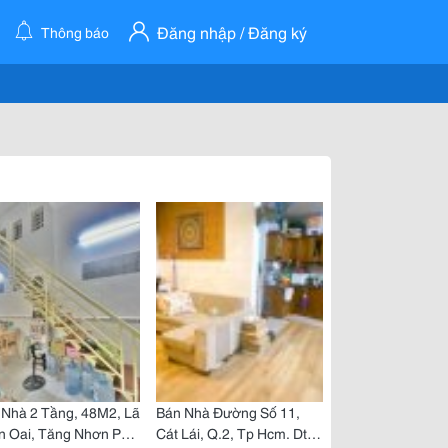
Đăng nhập / Đăng ký
Thông báo
 Nhà 2 Tầng, 48M2, Lã
Bán Nhà Đường Số 11,
n Oai, Tăng Nhơn Phú
Cát Lái, Q.2, Tp Hcm. Dt