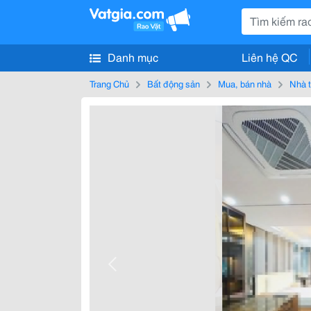
Danh mục
Liên hệ QC
Trang Chủ
Bất động sản
Mua, bán nhà
Nhà t