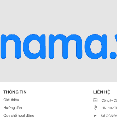
THÔNG TIN
LIÊN HỆ
Giới thiệu
Công ty C
Hướng dẫn
HN: 102 T
➤
Quy chế hoạt động
Số GCNĐKD