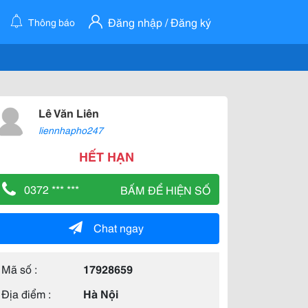
Đăng nhập / Đăng ký
Thông báo
Lê Văn Liên
liennhapho247
HẾT HẠN
0372 *** ***
BẤM ĐỂ HIỆN SỐ
Chat ngay
Mã số :
17928659
Địa điểm :
Hà Nội