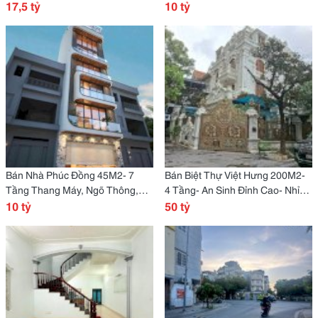
Tránh Đỗ- 17.5 Tỷ
17,5 tỷ
Nông, Gara Ô Tô- 10.X Tỷ
10 tỷ
Bán Nhà Phúc Đồng 45M2- 7
Bán Biệt Thự Việt Hưng 200M2-
Tầng Thang Máy, Ngõ Thông,
4 Tầng- An Sinh Đỉnh Cao- Nhỉnh
Gara Oto- Nhỉnh 10 Tỷ
10 tỷ
50 Tỷ
50 tỷ