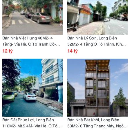
Bán Nhà Việt Hưng 40M2- 4
Bán Nhà Lý Sơn, Long Biên
Tầng- Vỉa Hè, Ô Tô Tránh Đỗ-
52M2- 4 Tầng Ô Tô Tránh, Kinh
12.X Tỷ
12 tỷ
Doanh Đỉnh- 14 Tỷ
14 tỷ
Bán Đất Phúc Lợi, Long Biên
Bán Nhà Bát Khối, Long Biên
116M2- Mt 5.4M- Vỉa Hè, Ô Tô
50M2- 6 Tầng Thang Máy, Ngõ