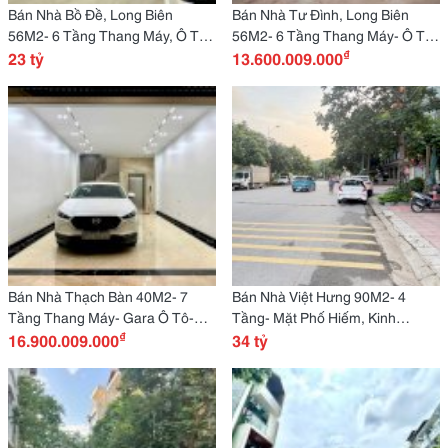
Bán Nhà Bồ Đề, Long Biên
Bán Nhà Tư Đình, Long Biên
56M2- 6 Tầng Thang Máy, Ô Tô
56M2- 6 Tầng Thang Máy- Ô Tô
₫
Tránh, Kinh Doanh Đỉnh- 23 Tỷ
23 tỷ
Tránh Đỗ- 13.6 Tỷ
13.600.009.000
Bán Nhà Thạch Bàn 40M2- 7
Bán Nhà Việt Hưng 90M2- 4
Tầng Thang Máy- Gara Ô Tô-
Tầng- Mặt Phố Hiếm, Kinh
₫
16.9 Tỷ
16.900.009.000
Doanh Đỉnh Cao- 34.X Tỷ
34 tỷ