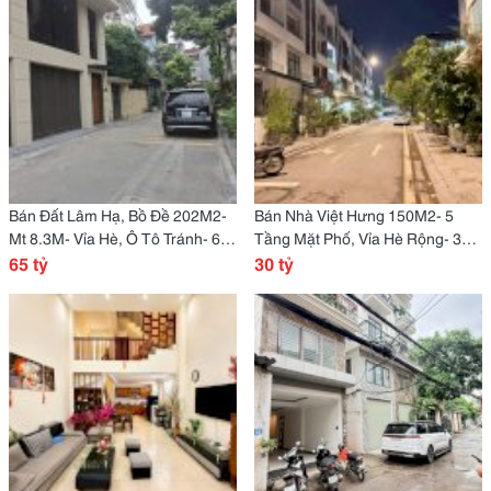
Bán Đất Lâm Hạ, Bồ Đề 202M2-
Bán Nhà Việt Hưng 150M2- 5
Mt 8.3M- Vỉa Hè, Ô Tô Tránh- 65
Tầng Mặt Phố, Vỉa Hè Rộng- 3
Tỷ
65 tỷ
Thoáng- 3X Tỷ
30 tỷ