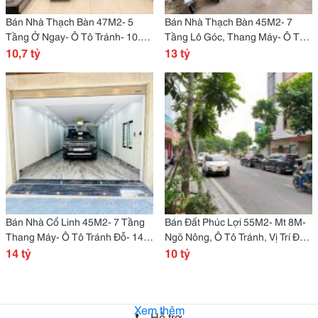
Bán Nhà Thạch Bàn 47M2- 5
Bán Nhà Thạch Bàn 45M2- 7
Tầng Ở Ngay- Ô Tô Tránh- 10.7
Tầng Lô Góc, Thang Máy- Ô Tô
Tỷ
10,7 tỷ
Tránh Đỗ- 13.X Tỷ
13 tỷ
Bán Nhà Cổ Linh 45M2- 7 Tầng
Bán Đất Phúc Lợi 55M2- Mt 8M-
Thang Máy- Ô Tô Tránh Đỗ- 14.X
Ngõ Nông, Ô Tô Tránh, Vị Trí Đắc
Tỷ
14 tỷ
Địa- 10.X Tỷ
10 tỷ
Xem thêm
Hỗ trợ