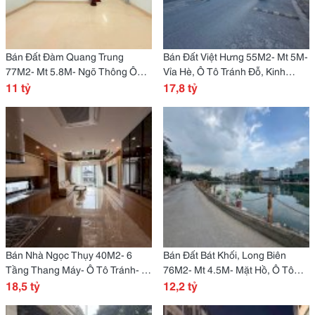
Bán Đất Đàm Quang Trung
Bán Đất Việt Hưng 55M2- Mt 5M-
77M2- Mt 5.8M- Ngõ Thông Ô
Vỉa Hè, Ô Tô Tránh Đỗ, Kinh
Tô, Vị Trí Đẹp- Nhỉnh 11 Tỷ
11 tỷ
Doanh- 17.8 Tỷ
17,8 tỷ
Bán Nhà Ngọc Thụy 40M2- 6
Bán Đất Bát Khối, Long Biên
Tầng Thang Máy- Ô Tô Tránh- 3
76M2- Mt 4.5M- Mặt Hồ, Ô Tô
Thoáng-18.5 Tỷ
18,5 tỷ
Tránh Đỗ- 12.2 Tỷ
12,2 tỷ