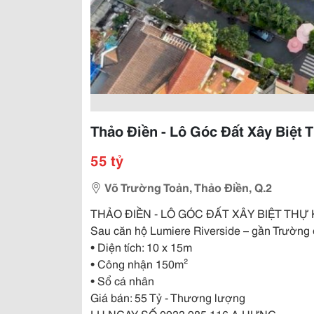
Thảo Điền - Lô Góc Đất Xây Biệt
55 tỷ
Võ Trường Toản, Thảo Điền, Q.2
THẢO ĐIỀN - LÔ GÓC ĐẤT XÂY BIỆT THỰ
Sau căn hộ Lumiere Riverside – gần Trường
• Diện tích: 10 x 15m
• Công nhận 150m²
• Sổ cá nhân
Giá bán: 55 Tỷ - Thương lượng
LH NGAY SỐ 0933 985 116 A HƯNG