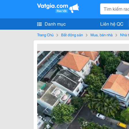
Danh mục
Liên hệ QC
Trang Chủ
Bất động sản
Mua, bán nhà
Nhà t