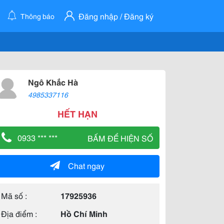
Đăng nhập / Đăng ký
Thông báo
Ngô Khắc Hà
4985337116
HẾT HẠN
0933 *** ***
BẤM ĐỂ HIỆN SỐ
Chat ngay
Mã số :
17925936
Địa điểm :
Hồ Chí Minh