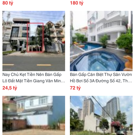
Thiêm , Quận 2
80 tỷ
Duc Hcm
180 tỷ
Nay Chủ Kẹt Tiền Nên Bán Gấp
Bán Gấp Căn Biệt Thự Sân Vườn
Lô Đất Mặt Tiền Giang Văn Minh,
Hồ Bơi Số 3A Đường Số 42, Thảo
An Khánh - Quận 2
24,5 tỷ
Điền Q2. Diện Tích: Cn 318M2
72 tỷ