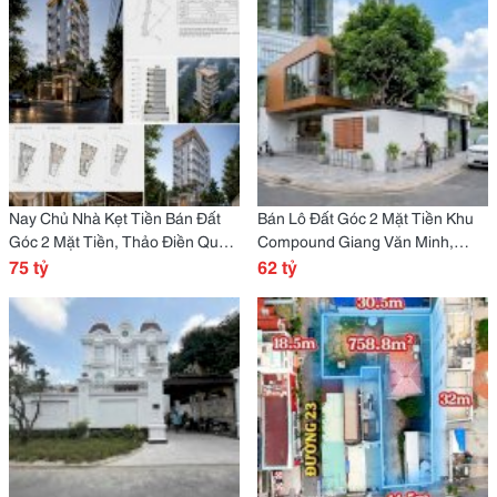
Nay Chủ Nhà Kẹt Tiền Bán Đất
Bán Lô Đất Góc 2 Mặt Tiền Khu
Góc 2 Mặt Tiền, Thảo Điền Quận
Compound Giang Văn Minh,
2 Chỉ 150Tr/M2
75 tỷ
Phường An Phú, Quận 2.
62 tỷ