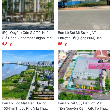
(Độc Quyền) Căn Giá Tốt Nhất
Bán Lô Đất Mt Đường Vũ
Giỏ Hàng Vinhomes Saigon Park
Phượng Đề (Rộng 20M), Khu
4,8 tỷ
Dân Cư Villa Thủ Thiêm, Tp. Thủ
65 tỷ
Đức
Bán Lô Góc Mặt Tiền Đường
Bán Lô Đất Quỹ Đất Lớn Mặt
103-Tml Thuộc Khu Vila Thủ
Tiền Nguyễn Xiển , Q9, Tp Thủ