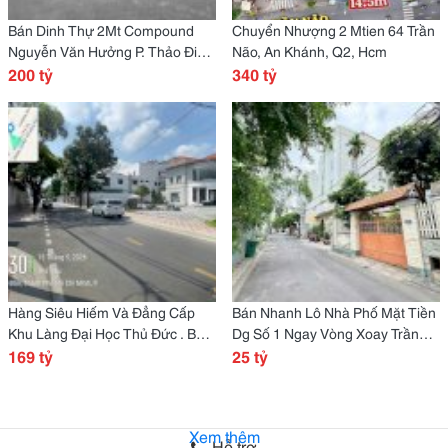
Bán Dinh Thự 2Mt Compound
Chuyển Nhượng 2 Mtien 64 Trần
Nguyễn Văn Hưởng P. Thảo Điền
Não, An Khánh, Q2, Hcm
[Quận 2] Tp Thủ Đức.
200 tỷ
340 tỷ
Hàng Siêu Hiếm Và Đẳng Cấp
Bán Nhanh Lô Nhà Phố Mặt Tiền
Khu Làng Đại Học Thủ Đức . Bán
Dg Số 1 Ngay Vòng Xoay Trần
Đất Tặng Nguyên Căn Biệt Thự.
169 tỷ
Não-Thảo Điền Q2 - Cầu Sài
25 tỷ
Gòn.
Xem thêm
Hỗ trợ