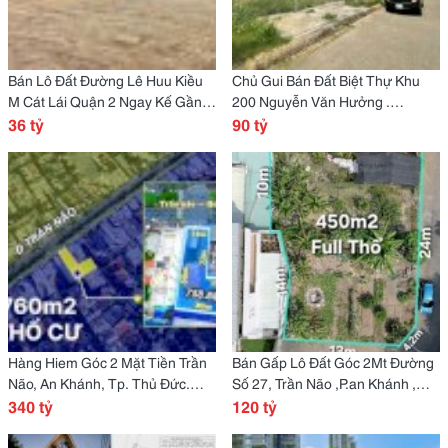
Bán Lô Đất Đường Lê Huu Kiều
Chủ Gui Bán Đất Biệt Thự Khu
M Cát Lái Quận 2 Ngay Kế Gần
200 Nguyễn Văn Hưởng .
Sông
36 tỷ
Phường Thảo Điền, Quận 2.
90 tỷ
Hàng Hiem Góc 2 Mặt Tiền Trần
Bán Gấp Lô Đất Góc 2Mt Đường
Não, An Khánh, Tp. Thủ Đức.
Số 27, Trần Não ,P.an Khánh ,
Mặt Tiền Hông Là Đường Số 23.
340 tỷ
Trần Não , Quận 2
120 tỷ