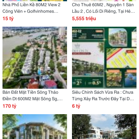
Nhà Phố Liền Kề 80M2 View 2
Cho Thuê 60M2 , Nguyên 1 Sàn
Công Viên + Golfvinhomes
Lầu 2 , Có Lối Di Riêng, Tại Hẻm
Green Paradise Cần Giờ Hcm.
15 tỷ
33 Thuỷ Lợi , Phước Long A, Q9
5,555 triệu
Hcm
Bán Đất Mặt Tiền Sông Thảo
Siêu Chính Sách Vừa Ra : Chưa
Điền Dt 600M2 Mặt Sông Sg,
Từng Xảy Ra Trước Đây Tại Dự
Thảo Điền Q2
170 tỷ
Án Vinhomes Sài Gòn Park Hóc
6 tỷ
Môn