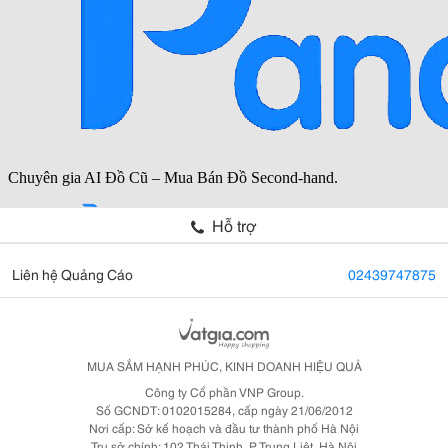
Hỗ trợ
Liên hệ Quảng Cáo
02439747875
MUA SẮM HẠNH PHÚC, KINH DOANH HIỆU QUẢ
Công ty Cổ phần VNP Group.
Số GCNDT: 0102015284, cấp ngày 21/06/2012
Nơi cấp: Sở kế hoạch và đầu tư thành phố Hà Nội
Trụ sở chính: 102 Thái Thịnh, P. Trung Liệt, Hà Nội