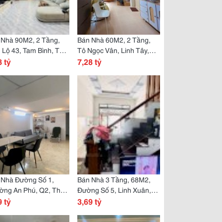
 Nhà 90M2, 2 Tầng,
Bán Nhà 60M2, 2 Tầng,
 Lộ 43, Tam Bình, Thủ
Tô Ngọc Vân, Linh Tây,
 Tp Hcm, Shr. Giá
8 tỷ
Thủ Đức. Tp Hcm. Giá
7,28 tỷ
 Tỷ,
7.28 Tỷ, Sổ Hồng Riêng.
 Nhà Đường Số 1,
Bán Nhà 3 Tầng, 68M2,
ờng An Phú, Q2, Thủ
Đường Số 5, Linh Xuân,
 Tp Hcm. Dt 80M2, 6
9 tỷ
Thủ Đức. Tp Hcm. Sổ
3,69 tỷ
, Shr. Giá 17,9 Tỷ
Hồng Riêng, Giá 3,69 Tỷ.