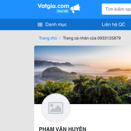
Danh mục
Liên hệ QC
Trang chủ
Trang cá nhân của 0933125879
PHẠM VĂN HUYÊN