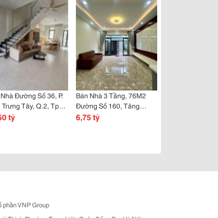
Nhà Đường Số 36, P.
Bán Nhà 3 Tầng, 76M2
 Trưng Tây, Q.2, Tp
Đường Số 160, Tăng
 Dt 72M2, 3 Tầng,
50 tỷ
Nhơn Phú A, Q9, Thủ Đức,
6,75 tỷ
8,05 Tỷ, Sổ Hồng
Tp Hcm. Giá 6.75 Tỷ, Sổ
g.
Hồng Riêng.
ổ phần VNP Group