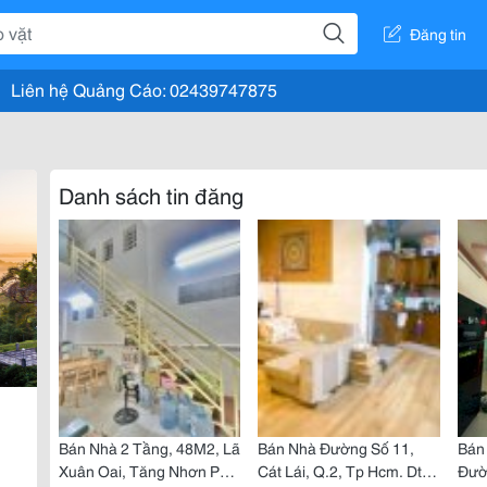
Đăng tin
Liên hệ Quảng Cáo: 02439747875
Danh sách tin đăng
Bán Nhà 2 Tầng, 48M2, Lã
Bán Nhà Đường Số 11,
Bán
Xuân Oai, Tăng Nhơn Phú
Cát Lái, Q.2, Tp Hcm. Dt
Đườ