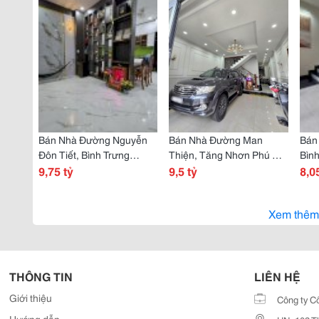
Bán Nhà Đường Nguyễn
Bán Nhà Đường Man
Bán 
Đôn Tiết, Bình Trưng
Thiện, Tăng Nhơn Phú A,
Bình
Đông, Q2, Thủ Đức, Tp
9,75 tỷ
Q9, Thủ Đức, Tp Hcm. Dt
9,5 tỷ
Hcm.
8,0
Hcm. Dt 104M2, 2 Tầng,
72M2, 4 Tầng, Shr. Giá 9,5
Giá 
Shr, Giá 9,75 Tỷ.
Tỷ.
Riên
Xem thêm
THÔNG TIN
LIÊN HỆ
Giới thiệu
Công ty C