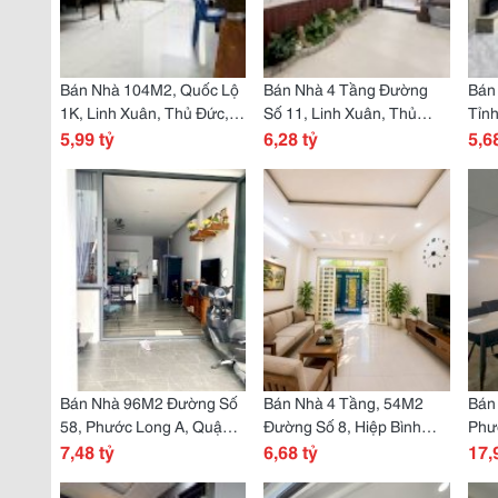
Bán Nhà 104M2, Quốc Lộ
Bán Nhà 4 Tầng Đường
Bán
1K, Linh Xuân, Thủ Đức,
Số 11, Linh Xuân, Thủ
Tỉnh
Tp Hcm, Sổ Hồng Riêng,
5,99 tỷ
Đức, Tp Hcm. Dt60M2,
6,28 tỷ
Đức,
5,6
Giá 5.99 Tỷ.
Shr, Giá 6,28 Tỷ.
5.68
Bán Nhà 96M2 Đường Số
Bán Nhà 4 Tầng, 54M2
Bán
58, Phước Long A, Quận
Đường Số 8, Hiệp Bình
Phư
9, Thủ Đức, Tp Hcm,2
7,48 tỷ
Phước, Thủ Đức, Tp Hcm,
6,68 tỷ
Đức,
17,
Tầng, Sổ Hồng Riêng, Giá
Sổ Hồng Riêng. Giá 6,68
Tầng
7,48 Tỷ.
Tỷ.