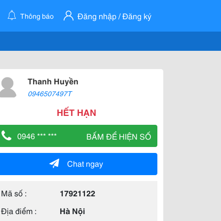
Đăng nhập / Đăng ký
Thông báo
Thanh Huyền
0946507497T
HẾT HẠN
0946 *** ***
BẤM ĐỂ HIỆN SỐ
Chat ngay
Mã số :
17921122
Địa điểm :
Hà Nội