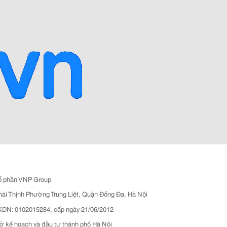
ổ phần VNP Group
hái Thịnh Phường Trung Liệt, Quận Đống Đa, Hà Nội
N: 0102015284, cấp ngày 21/06/2012
ở kế hoạch và đầu tư thành phố Hà Nội