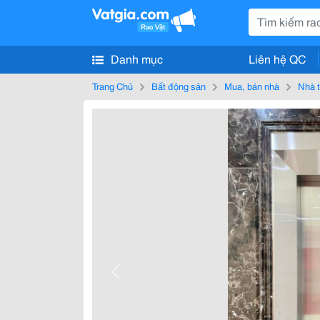
Danh mục
Liên hệ QC
Trang Chủ
Bất động sản
Mua, bán nhà
Nhà t