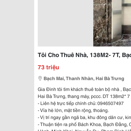
Tôi Cho Thuê Nhà, 138M2- 7T, Bạch
73 triệu
Bạch Mai, Thanh Nhàn, Hai Bà Trưng
Gia Đình tôi tìm khách thuê toàn bộ nhà , B
Hai Bà Trưng, thang máy, pccc. DT 138m2* 7 tầ
- Liên hệ trực tiếp chính chủ: 0946507497
- Vỉa hè lớn, mặt tiền rộng, thoáng.
- Vị trí ngay gần ngã ba, khu đông dân cư, k
- Thuận tiện ra phố Bách Khoa, Bạch Đằng
Hành, Minh Khai, Nguyễn Du, Phạm Đình Hổ