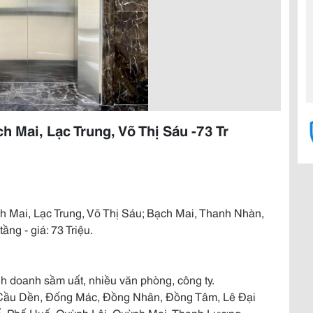
 Mai, Lạc Trung, Võ Thị Sáu -73 Tr
ạch Mai, Lạc Trung, Võ Thị Sáu; Bạch Mai, Thanh Nhàn,
ng - giá: 73 Triệu.
inh doanh sầm uất, nhiều văn phòng, công ty.
, Cầu Dền, Đống Mác, Đồng Nhân, Đồng Tâm, Lê Đại
, Phố Huế, Quỳnh Lôi, Quỳnh Mai, Thanh Lương,