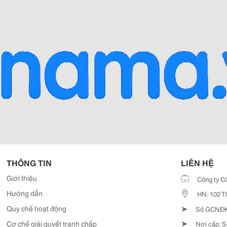
THÔNG TIN
LIÊN HỆ
Giới thiệu
Công ty C
Hướng dẫn
HN: 102 T
➤
Quy chế hoạt động
Số GCNĐKD
➤
Cơ chế giải quyết tranh chấp
Nơi cấp: S