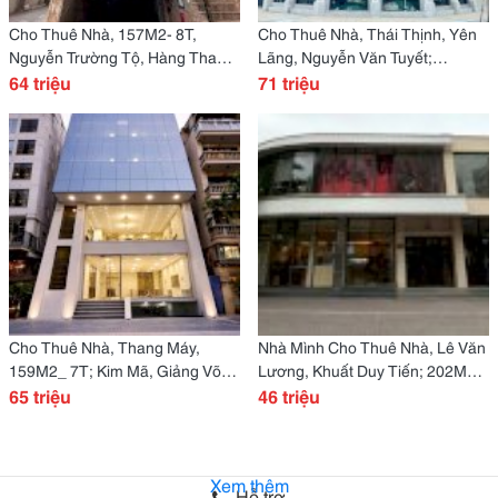
Cho Thuê Nhà, 157M2- 8T,
Cho Thuê Nhà, Thái Thịnh, Yên
Nguyễn Trường Tộ, Hàng Than,
Lãng, Nguyễn Văn Tuyết;
Trấn Vũ -64 Tr
64 triệu
145M2* 5T -71 Tr
71 triệu
Cho Thuê Nhà, Thang Máy,
Nhà Mình Cho Thuê Nhà, Lê Văn
159M2_ 7T; Kim Mã, Giảng Võ,
Lương, Khuất Duy Tiến; 202M2*
Liễu Giai -65 Tr
65 triệu
2T -46 Tr
46 triệu
Xem thêm
Hỗ trợ