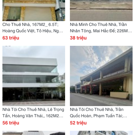
Cho Thuê Nhà, 167M2_ 6.5T;
Nhà Mình Cho Thuê Nhà, Trần
Hoàng Quốc Việt, Tô Hiệu, Nghĩa
Nhân Tông, Mai Hắc Đế; 226M2*
Tân -63 Tr
63 triệu
1.5T -38 Tr
38 triệu
Nhà Tôi Cho Thuê Nhà, Lê Trọng
Nhà Tôi Cho Thuê Nhà, Trần
Tấn, Hoàng Văn Thái,, 162M2X
Quốc Hoàn, Phạm Tuấn Tài;
3T -56 Tr
56 triệu
372M2* 2T -52 Tr
52 triệu