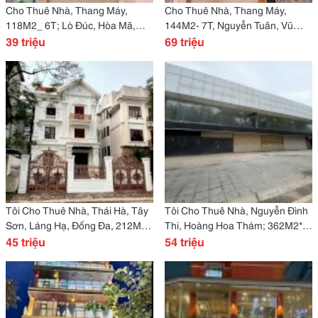
Cho Thuê Nhà, Thang Máy,
Cho Thuê Nhà, Thang Máy,
118M2_ 6T; Lò Đúc, Hòa Mã,
144M2- 7T, Nguyễn Tuân, Vũ
Hàm Long -39 Tr
39 triệu
Trọng Phụng -69 Tr
69 triệu
Tôi Cho Thuê Nhà, Thái Hà, Tây
Tôi Cho Thuê Nhà, Nguyễn Đình
Sơn, Láng Hạ, Đống Đa, 212M2X
Thi, Hoàng Hoa Thám; 362M2*
3T -45 Tr
45 triệu
2T -54 Tr
54 triệu