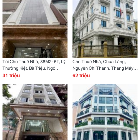
Tôi Cho Thuê Nhà, 86M2- 5T, Lý
Cho Thuê Nhà, Chùa Láng,
Thường Kiệt, Bà Triệu, Ngô
Nguyễn Chí Thanh, Thang Máy,
Quyền -31 Tr
31 triệu
327M2X 4T -62 Tr
62 triệu