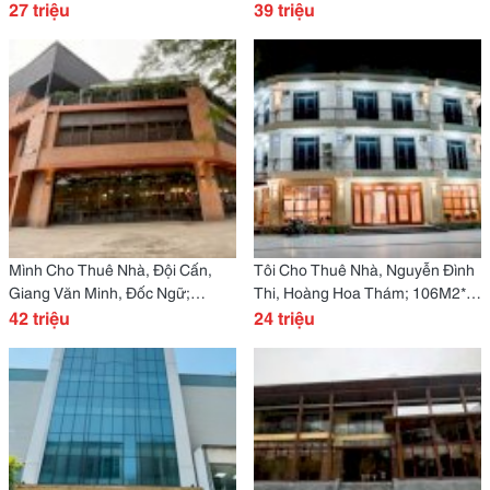
Thám -27 Tr
27 triệu
Tiến Đông -39 Tr
39 triệu
Mình Cho Thuê Nhà, Đội Cấn,
Tôi Cho Thuê Nhà, Nguyễn Đình
Giang Văn Minh, Đốc Ngữ;
Thi, Hoàng Hoa Thám; 106M2*
214M2* 2T -42 Tr
42 triệu
3T -24 Tr
24 triệu