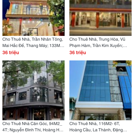
Cho Thuê Nhà, Trần Nhân Tông,
Cho Thuê Nhà, Trung Hòa, Vũ
Mai Hắc Đế, Thang Máy; 133M2*
Phạm Hàm, Trần Kim Xuyến;
5T -36 Tr
36 triệu
158M2* 2T -36 Tr
36 triệu
Cho Thuê Nhà Căn Góc, 94M2_
Cho Thuê Nhà, 116M2- 6T,
4T; Nguyễn Đình Thi, Hoàng Hoa
Hoàng Cầu, La Thành, Đặng