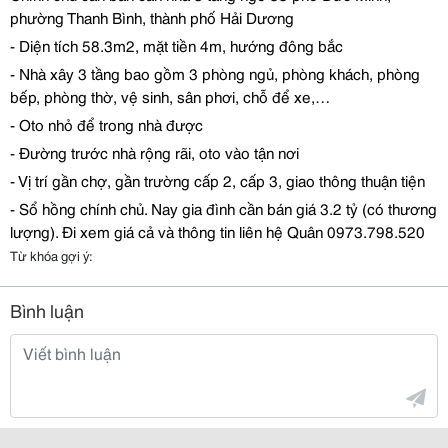
ph
ườ
ng Thanh Bình, thành ph
ố
H
ả
i D
ươ
ng
- Di
ệ
n tích 58.3m2, m
ặ
t ti
ề
n 4m, h
ướ
ng
đ
ông b
ắ
c
- Nhà xây 3 t
ầ
ng bao g
ồ
m 3 phòng ng
ủ
, phòng khách, phòng
b
ế
p, phòng th
ờ
, v
ệ
sinh, sân ph
ơ
i, ch
ỗ
để
xe,…
- Oto nh
ỏ
để
trong nhà
đượ
c
-
Đườ
ng tr
ướ
c nhà r
ộ
ng rãi, oto vào t
ậ
n n
ơ
i
- V
ị
trí g
ầ
n ch
ợ
, g
ầ
n tr
ườ
ng c
ấ
p 2, c
ấ
p 3, giao thông thu
ậ
n ti
ệ
n
- S
ổ
h
ồ
ng chính ch
ủ
. Nay gia
đ
ình c
ầ
n bán giá 3.2 t
ỷ
(có th
ươ
ng
l
ượ
ng).
Đ
i xem giá c
ả
và thông tin liên h
ệ
Quân 0973.798.520
Từ khóa gợi ý:
Bình luận