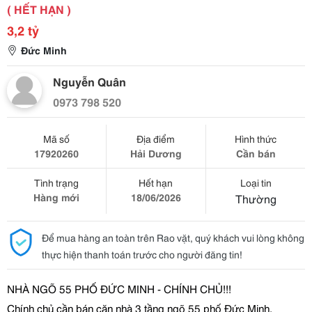
( HẾT HẠN )
3,2 tỷ
Đức Minh
Nguyễn Quân
0973 798 520
Mã số
Địa điểm
Hình thức
17920260
Hải Dương
Cần bán
Tình trạng
Hết hạn
Loại tin
Hàng mới
18/06/2026
Thường
Để mua hàng an toàn trên Rao vặt, quý khách vui lòng không
thực hiện thanh toán trước cho người đăng tin!
NHÀ NGÕ 55 PH
Ố
ĐỨ
C MINH - CHÍNH CH
Ủ
!!!
Chính ch
ủ
c
ầ
n bán c
ă
n nhà 3 t
ầ
ng ngõ 55 ph
ố
Đứ
c Minh,