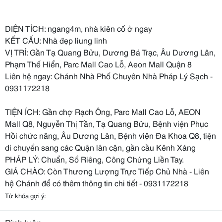
DIỆN TÍCH: ngang4m, nhà kiên cố ở ngay
KẾT CẤU: Nhà đẹp liung linh
VỊ TRÍ: Gần Tạ Quang Bửu, Dương Bá Trạc, Âu Dương Lân,
Phạm Thế Hiển, Parc Mall Cao Lỗ, Aeon Mall Quận 8
Liên hệ ngay: Chánh Nhà Phố Chuyên Nhà Pháp Lý Sạch -
0931172218
TIỆN ÍCH: Gần chợ Rạch Ông, Parc Mall Cao Lỗ, AEON
Mall Q8, Nguyễn Thị Tần, Tạ Quang Bửu, Bệnh viện Phục
Hồi chức năng, Âu Dương Lân, Bệnh viện Đa Khoa Q8, tiện
di chuyển sang các Quận lân cận, gần cầu Kênh Xáng
PHÁP LÝ: Chuẩn, Sổ Riêng, Công Chứng Liền Tay.
GIÁ CHÀO: Còn Thương Lượng Trực Tiếp Chủ Nhà - Liên
hệ Chánh để có thêm thông tin chi tiết - 0931172218
Từ khóa gợi ý: