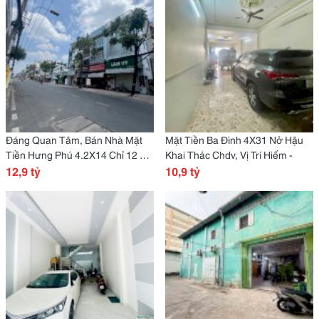
Đáng Quan Tâm, Bán Nhà Mặt
Mặt Tiền Ba Đình 4X31 Nở Hậu
Tiền Hưng Phú 4.2X14 Chỉ 12 Tỷ
Khai Thác Chdv, Vị Trí Hiếm -
Nhỉnh-
12,9 tỷ
10,9 tỷ