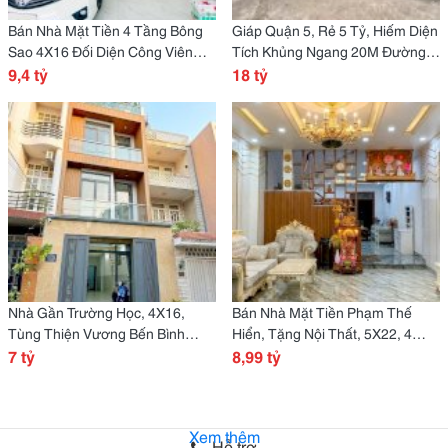
Bán Nhà Mặt Tiền 4 Tầng Bông
Giáp Quận 5, Rẻ 5 Tỷ, Hiếm Diện
Sao 4X16 Đối Diện Công Viên
Tích Khủng Ngang 20M Đường
Chỉ 9 Tỷ Nhỉnh
9,4 tỷ
Bình Đông Quận 8 Xe Hơi
18 tỷ
Nhà Gần Trường Học, 4X16,
Bán Nhà Mặt Tiền Phạm Thế
Tùng Thiện Vương Bến Bình
Hiển, Tặng Nội Thất, 5X22, 4
Đông, 4 Tầng Hoàn Công Chỉ 7
7 tỷ
Tầng Xe Hơi Vivu
8,99 tỷ
Tỷ
Xem thêm
Hỗ trợ