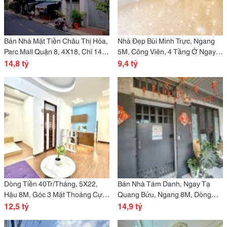
Bán Nhà Mặt Tiền Châu Thị Hóa,
Nhà Đẹp Bùi Minh Trực, Ngang
Parc Mall Quận 8, 4X18, Chỉ 14
5M, Công Viên, 4 Tầng Ở Ngay
Tỷ 8
14,8 tỷ
Giáp Quận 5
9,4 tỷ
Dòng Tiền 40Tr/Tháng, 5X22,
Bán Nhà Tám Danh, Ngay Tạ
Hậu 8M, Góc 3 Mặt Thoáng Cực
Quang Bửu, Ngang 8M, Dòng
Đẹp
12,5 tỷ
Tiền 80Tr/Tháng, Làm Chdv
14,9 tỷ