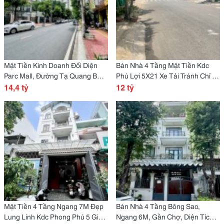
Mặt Tiền Kinh Doanh Đối Diện
Bán Nhà 4 Tầng Mặt Tiền Kdc
Parc Mall, Đường Tạ Quang Bửu,
Phú Lợi 5X21 Xe Tải Tránh Chỉ 12
4 Tầng -
14,4 tỷ
Tỷ-
12 tỷ
Mặt Tiền 4 Tầng Ngang 7M Đẹp
Bán Nhà 4 Tầng Bông Sao,
Lung Linh Kdc Phong Phú 5 Giáp
Ngang 6M, Gần Chợ, Diện Tích