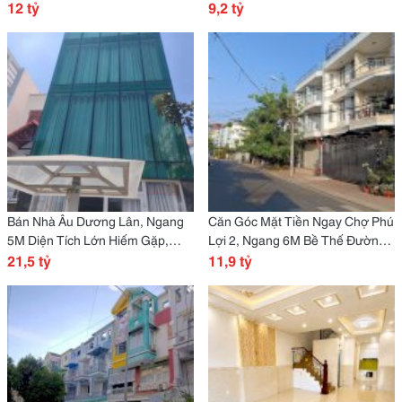
Bến Xe Quận 8 -
12 tỷ
130M2, Xây Dựng 4 Tầng, Mới Ở
9,2 tỷ
Ngay -
Bán Nhà Âu Dương Lân, Ngang
Căn Góc Mặt Tiền Ngay Chợ Phú
5M Diện Tích Lớn Hiếm Gặp,
Lợi 2, Ngang 6M Bề Thế Đường
Thích Hợp Ở Kết Hợp Đầu Tư -
21,5 tỷ
Ba Tơ
11,9 tỷ