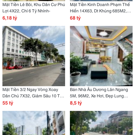
Mặt Tiền Lê Bôi, Khu Dân Cư Phú
Mặt Tiền Kinh Doanh Phạm Thế
Lợi 4X22, Chỉ 6 Tỷ Nhỉnh-
Hiển 14X63, Dt Khủng 685M2,
6,18 tỷ
Giảm Sâu 8 Tỷ-
68 tỷ
Mặt Tiền 3/2 Ngay Vòng Xoay
Bán Nhà Âu Dương Lân Ngang
Dân Chủ 7X32, Giảm Sâu 10 Tỷ,
5M, 96M2, Xe Hơi, Đẹp Lung
Hiếm -
55 tỷ
Linh Chỉ 8 Tỷ Nhỉnh -
8,5 tỷ