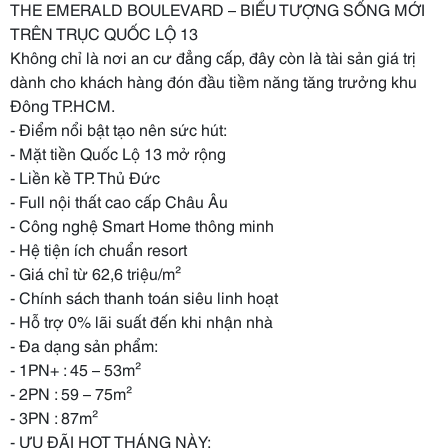
THE EMERALD BOULEVARD – BIỂU TƯỢNG SỐNG MỚI
TRÊN TRỤC QUỐC LỘ 13
Không chỉ là nơi an cư đẳng cấp, đây còn là tài sản giá trị
dành cho khách hàng đón đầu tiềm năng tăng trưởng khu
Đông TP.HCM.
- Điểm nổi bật tạo nên sức hút:
- Mặt tiền Quốc Lộ 13 mở rộng
- Liền kề TP. Thủ Đức
- Full nội thất cao cấp Châu Âu
- Công nghệ Smart Home thông minh
- Hệ tiện ích chuẩn resort
- Giá chỉ từ 62,6 triệu/m²
- Chính sách thanh toán siêu linh hoạt
- Hỗ trợ 0% lãi suất đến khi nhận nhà
- Đa dạng sản phẩm:
- 1PN+ : 45 – 53m²
- 2PN : 59 – 75m²
- 3PN : 87m²
- ƯU ĐÃI HOT THÁNG NÀY: