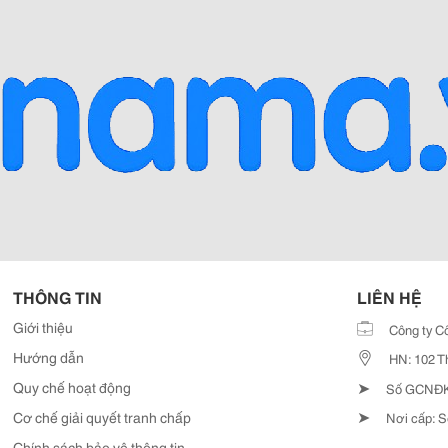
THÔNG TIN
LIÊN HỆ
Giới thiệu
Công ty C
Hướng dẫn
HN: 102 T
➤
Quy chế hoạt động
Số GCNĐKD
➤
Cơ chế giải quyết tranh chấp
Nơi cấp: S
Chính sách bảo vệ thông tin