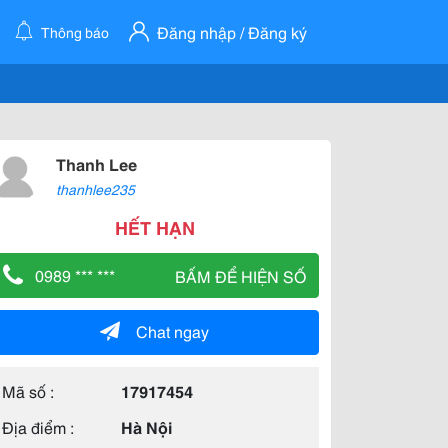
Đăng nhập / Đăng ký
Thông báo
Thanh Lee
thanhlee235
HẾT HẠN
0989 *** ***
BẤM ĐỂ HIỆN SỐ
Chat ngay
Mã số :
17917454
Địa điểm :
Hà Nội