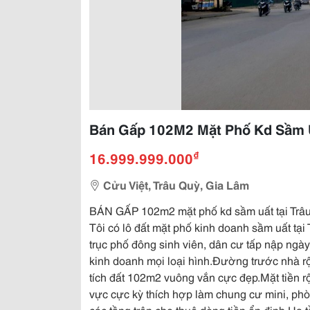
Bán Gấp 102M2 Mặt Phố Kd Sầm Uấ
₫
16.999.999.000
Cửu Việt, Trâu Quỳ, Gia Lâm
BÁN GẤP 102m2 mặt phố kd sầm uất tại Trâu
Tôi có lô đất mặt phố kinh doanh sầm uất tại
trục phố đông sinh viên, dân cư tấp nập ng
kinh doanh mọi loại hình.Đường trước nhà rộn
tích đất 102m2 vuông vắn cực đẹp.Mặt tiền 
vực cực kỳ thích hợp làm chung cư mini, phò
các tầng trên cho thuê dòng tiền ổn định.Hạ 