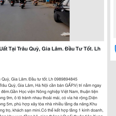
t Tại Trâu Quỳ, Gia Lâm. Đầu Tư Tốt. Lh
 Quỳ, Gia Lâm. Đầu tư tốt. Lh 0989894845
 Trâu Quỳ, Gia Lâm, Hà Nội cần bán GẤP.Vị trí nằm ngay
ày đêm.Gần Học viện Nông nghiệp Việt Nam, thuận tiện
g 9m, ô tô tránh nhau thoải mái, có vỉa hè rộng.Diện
rộng 5m, phù hợp xây tòa nhà nhiều tầng đa năng.Khu
ng trọ, khách sạn mini.Có thể kết hợp tầng 1 kinh doanh,
tầng khu vực đồng bộ, giao thông kết nối thuận tiện.Xung