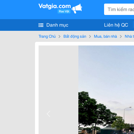
Danh mục
Liên hệ QC
Trang Chủ
Bất động sản
Mua, bán nhà
Nhà t