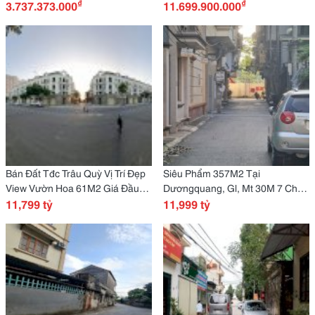
₫
₫
3.737.373.000
Chỉ 11 Tỷ X. Lh
11.699.900.000
Bán Đất Tđc Trâu Quỳ Vị Trí Đẹp
Siêu Phẩm 357M2 Tại
View Vườn Hoa 61M2 Giá Đầu
Dươngquang, Gl, Mt 30M 7 Chỗ
Tư
11,799 tỷ
Thông Chỉ Hơn 10 Tỷ
11,999 tỷ