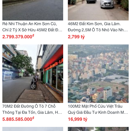
Rẻ Nhì Thuận An Kim Sơn Cũ,
46M2 Đất Kim Sơn, Gia Lâm.
Chỉ 2 Tỷ X Sở Hữu 45M2 Đất Đẹp
Đường 2,5M Ô Tô Nhỏ Vào Nhà.
₫
Lh
2.799.379.000
2 Tỷ X. Lh
2,799 tỷ
70M2 Đất Đường Ô Tô 7 Chỗ
100M2 Mặt Phố Cửu Việt Trâu
Thông Tại Đa Tốn, Gia Lâm, Hà
Quỳ Giá Đầu Tư Kinh Doanh Mọi
₫
Nội. Chỉ 5 Tỷ Hơn. Lh
5.885.585.000
Loại Hình.
16,999 tỷ