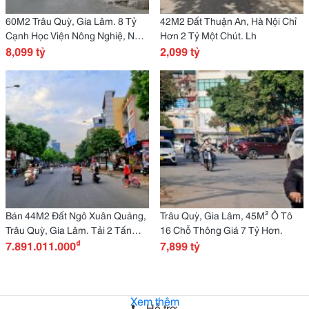
60M2 Trâu Quỳ, Gia Lâm. 8 Tỷ
42M2 Đất Thuận An, Hà Nội Chỉ
Cạnh Học Viện Nông Nghiệ, Ngõ
Hơn 2 Tỷ Một Chút. Lh
Rộng, Ô Tô Vào. Lh
8,099 tỷ
2,099 tỷ
Bán 44M2 Đất Ngô Xuân Quảng,
Trâu Quỳ, Gia Lâm, 45M² Ô Tô
Trâu Quỳ, Gia Lâm. Tải 2 Tấn
16 Chỗ Thông Giá 7 Tỷ Hơn.
₫
Thông. Chỉ 7 Tỷ Hơn
7.891.011.000
7,899 tỷ
Xem thêm
Hỗ trợ