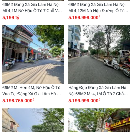
66M2 Đặng Xá Gia Lâm Hà Nội
68M2 Đặng Xá Gia Lâm Hà Nội
Mt 4,1M Nở Hậu Ô Tô 7 Chỗ Vào
Mt 4,12M Nở Hậu Đường Ô Tô 7
₫
Nhà
5,199 tỷ
Chỗ
5.199.999.000
66M2 Mt Hơn 4M, Nở Hậu Ô Tô
Hàng Đẹp Đặng Xá Gia Lâm Hà
Vào Tại Đặng Xá Gia Lâm Hà Nội
Nội 68M2 Mt 4,1M Ô Tô 7 Chỗ
₫
₫
Chỉ 5 Tỷ 1X
5.198.765.000
Mà Giá Chỉ 5 Tỷ Hơn
5.199.999.000