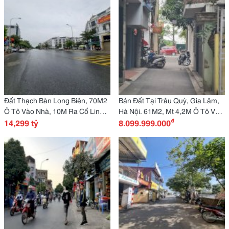
Đất Thạch Bàn Long Biên, 70M2
Bán Đất Tại Trâu Quỳ, Gia Lâm,
Ô Tô Vào Nhà, 10M Ra Cổ Linh
Hà Nội. 61M2, Mt 4,2M Ô Tô Vào
₫
1X Tỷ Nhỏ. Lh
14,299 tỷ
Chỉ 8 Tỷ. Lh
8.099.999.000