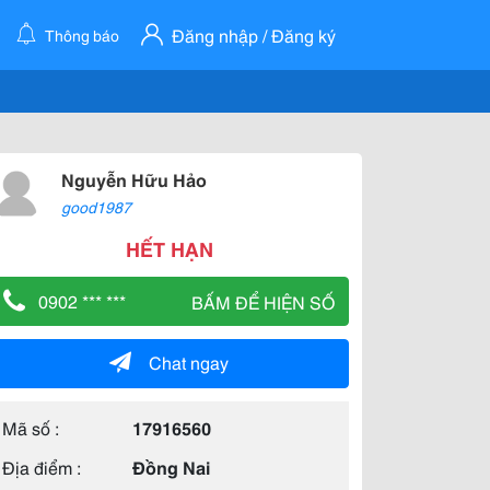
Đăng nhập / Đăng ký
Thông báo
Nguyễn Hữu Hảo
good1987
HẾT HẠN
0902 *** ***
BẤM ĐỂ HIỆN SỐ
Chat ngay
Mã số :
17916560
Địa điểm :
Đồng Nai