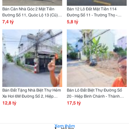
Bán Căn Nhà Góc 2 Mặt Tiền
Bán 12 Lô Đất Mặt Tiền 114
Đường Số 11, Quóc Lộ 13 (Cũ),
Đường Số 11 - Trường Thọ -
Hiệp Bình Phước - Thủ Đức
7,4 tỷ
Thành Phố Thủ Đức
5,8 tỷ
Bán Đất Tặng Nhà Biệt Thự Hẻm
Bán Lô Đất Biệt Thự Đường Số
Xe Hơi 6M Đường Số 2, Hiệp
20 - Hiệp Bình Chánh - Thành
Bình Phước, Thành Phố Thủ Đức
12,8 tỷ
Phố Thủ Đức
17,5 tỷ
Xem thêm
Hỗ trợ