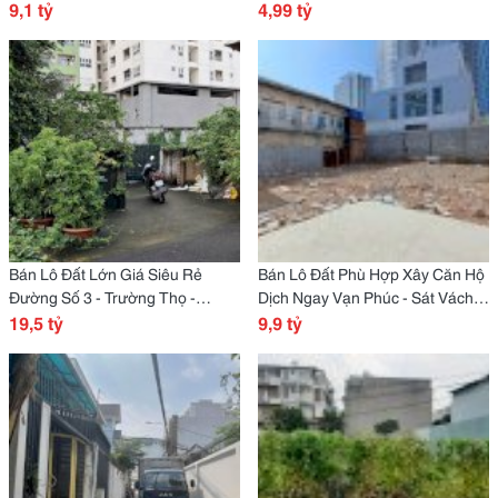
Phước, Thủ Đức
9,1 tỷ
Thạnh
4,99 tỷ
Bán Lô Đất Lớn Giá Siêu Rẻ
Bán Lô Đất Phù Hợp Xây Căn Hộ
Đường Số 3 - Trường Thọ -
Dịch Ngay Vạn Phúc - Sát Vách
Thành Phố Thủ Đức
19,5 tỷ
Chung Cư Urban - Đường 6 Hiệp
9,9 tỷ
Bình Phước