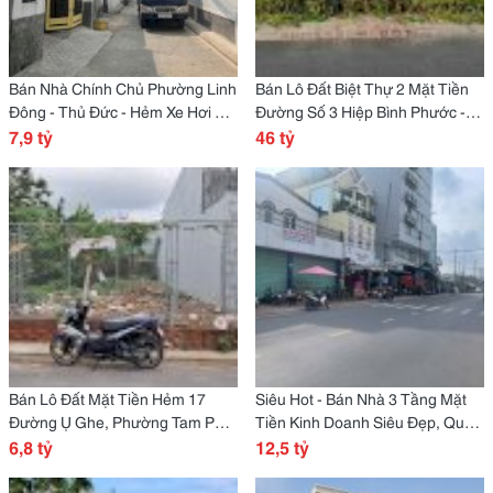
Bán Nhà Chính Chủ Phường Linh
Bán Lô Đất Biệt Thự 2 Mặt Tiền
Đông - Thủ Đức - Hẻm Xe Hơi Số
Đường Số 3 Hiệp Bình Phước -
63 Đường 36 - Nhà Mới 1T3L -
7,9 tỷ
Thành Phố Thủ Đức
46 tỷ
70M2
Bán Lô Đất Mặt Tiền Hẻm 17
Siêu Hot - Bán Nhà 3 Tầng Mặt
Đường Ụ Ghe, Phường Tam Phú,
Tiền Kinh Doanh Siêu Đẹp, Quốc
Tp Thủ Đức
6,8 tỷ
Lộ 13, Hiệp Bình Phước - Tp Thủ
12,5 tỷ
Đức