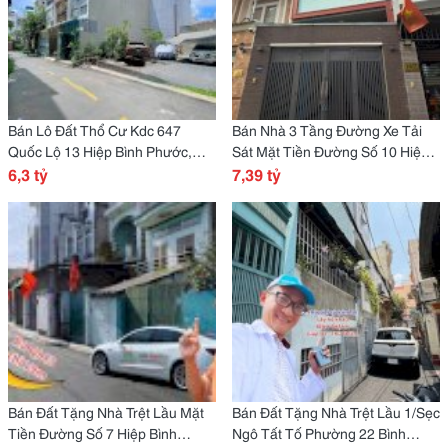
Bán Lô Đất Thổ Cư Kdc 647
Bán Nhà 3 Tầng Đường Xe Tải
Quốc Lộ 13 Hiệp Bình Phước,
Sát Mặt Tiền Đường Số 10 Hiệp
Thủ Đức
6,3 tỷ
Bình Phước, Thủ Đức
7,39 tỷ
Bán Đất Tặng Nhà Trệt Lầu Mặt
Bán Đất Tặng Nhà Trệt Lầu 1/Sẹc
Tiền Đường Số 7 Hiệp Bình
Ngô Tất Tố Phường 22 Bình