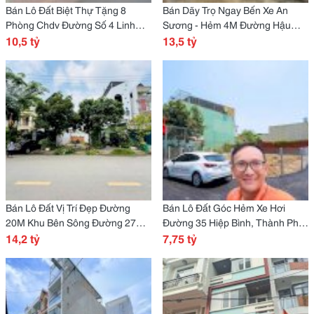
Bán Lô Đất Biệt Thự Tặng 8
Bán Dãy Trọ Ngay Bến Xe An
Phòng Chdv Đường Số 4 Linh
Sương - Hẻm 4M Đường Hậu
Tây Thành Phố Thủ Đức
10,5 tỷ
Lân 4 - Bà Điểm - Hóc Môn
13,5 tỷ
Bán Lô Đất Vị Trí Đẹp Đường
Bán Lô Đất Góc Hẻm Xe Hơi
20M Khu Bên Sông Đường 27
Đường 35 Hiệp Bình, Thành Phố
Hiệp Bình Chánh, Tp Thủ Đức
14,2 tỷ
Thủ Đức
7,75 tỷ