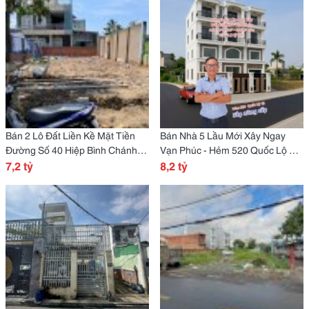
Bán 2 Lô Đất Liền Kề Mặt Tiền
Bán Nhà 5 Lầu Mới Xây Ngay
Đường Số 40 Hiệp Bình Chánh
Vạn Phúc - Hẻm 520 Quốc Lộ 13
Thành Phố Thủ Đức
7,2 tỷ
- Hiệp Bình Phước - Tp Thủ Đức
8,2 tỷ