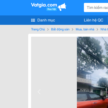
Danh mục
Liên hệ QC
Trang Chủ
Bất động sản
Mua, bán nhà
Nhà t