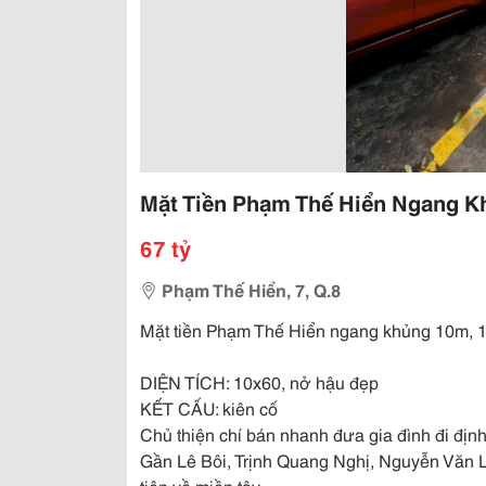
Mặt Tiền Phạm Thế Hiển Ngang K
67 tỷ
Phạm Thế Hiển, 7, Q.8
Mặt tiền Phạm Thế Hiển ngang khủng 10m,
DIỆN TÍCH: 10x60, nở hậu đẹp
KẾT CẤU: kiên cố
Chủ thiện chí bán nhanh đưa gia đình đi địn
Gần Lê Bôi, Trịnh Quang Nghị, Nguyễn Văn L
tiện về miền tây.