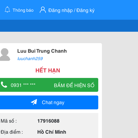
Đăng nhập / Đăng ký
Thông báo
Luu Bui Trung Chanh
luuchanh259
HẾT HẠN
0931 *** ***
BẤM ĐỂ HIỆN SỐ
Chat ngay
Mã số :
17916088
Địa điểm :
Hồ Chí Minh