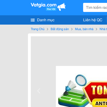
Danh mục
Liên hệ QC
Trang Chủ
Bất động sản
Mua, bán nhà
Nhà t