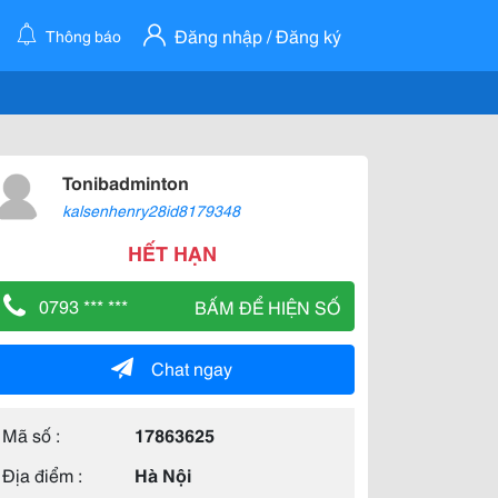
Đăng nhập / Đăng ký
Thông báo
Tonibadminton
kalsenhenry28id8179348
HẾT HẠN
0793 *** ***
BẤM ĐỂ HIỆN SỐ
Chat ngay
Mã số :
17863625
Địa điểm :
Hà Nội