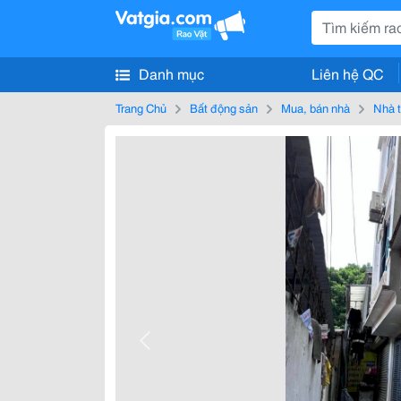
Danh mục
Liên hệ QC
Trang Chủ
Bất động sản
Mua, bán nhà
Nhà t