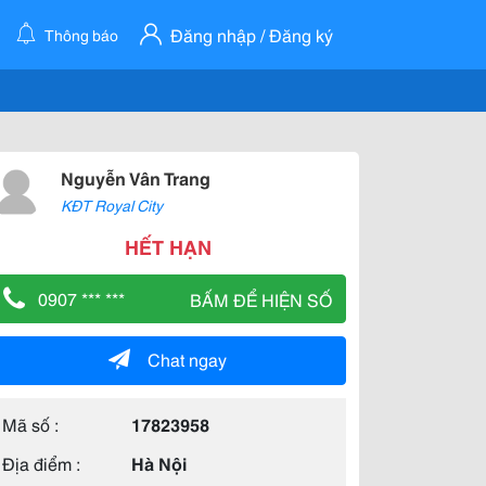
Đăng nhập / Đăng ký
Thông báo
Nguyễn Vân Trang
KĐT Royal City
HẾT HẠN
0907 *** ***
BẤM ĐỂ HIỆN SỐ
Chat ngay
Mã số :
17823958
Địa điểm :
Hà Nội