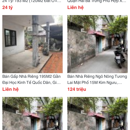
24 Tỷ/ 193 M2 (120M2 Đất Ở+
Quận Hai Bà Trưng Phù Hợp Xây
73M2 Đất Vườn)
24 tỷ
Nhà Nghỉ
Liên hệ
Bán Gấp Nhà Riêng 195M2 Gần
Bán Nhà Riêng Ngõ Nông Tương
Đại Học Kinh Tế Quốc Dân, Giá
Lai Mặt Phố 15M Kim Ngưu,
Thỏa Thuận
Liên hệ
Gần200M2*124 Tr
124 triệu