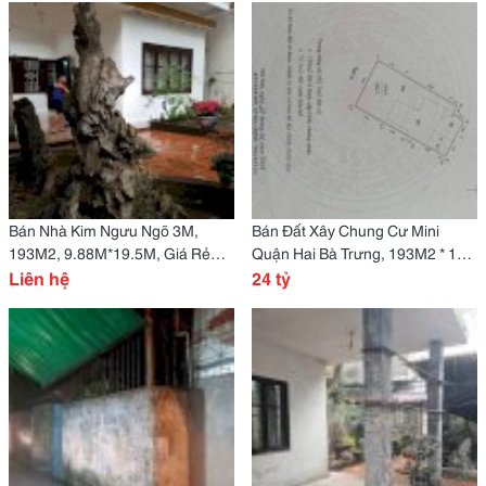
Bán Nhà Kim Ngưu Ngõ 3M,
Bán Đất Xây Chung Cư Mini
193M2, 9.88M*19.5M, Giá Rẻ
Quận Hai Bà Trưng, 193M2 * 124
Nhất Khu Vực
Liên hệ
Triệu / M2
24 tỷ