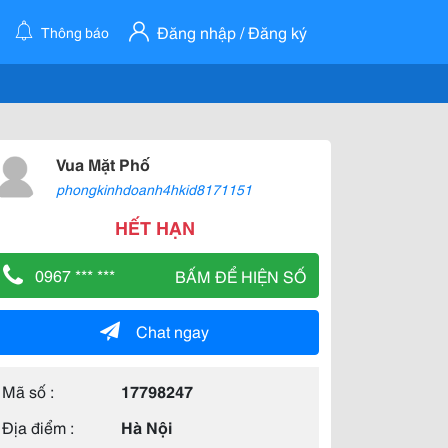
Đăng nhập / Đăng ký
Thông báo
Vua Mặt Phố
phongkinhdoanh4hkid8171151
HẾT HẠN
0967 *** ***
BẤM ĐỂ HIỆN SỐ
Chat ngay
Mã số :
17798247
Địa điểm :
Hà Nội