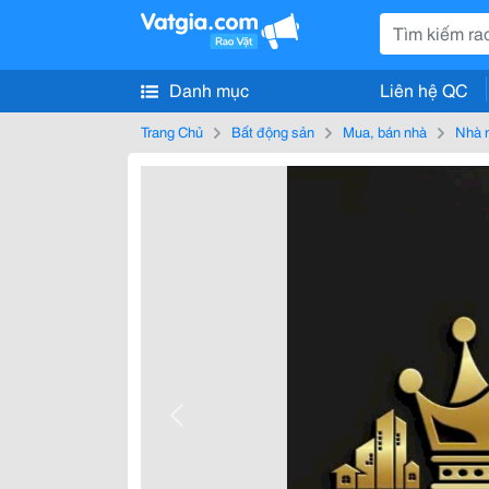
Danh mục
Liên hệ QC
Trang Chủ
Bất động sản
Mua, bán nhà
Nhà 