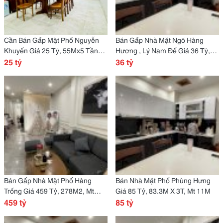
Cần Bán Gấp Mặt Phố Nguyễn
Bán Gấp Nhà Mặt Ngõ Hàng
Khuyến Giá 25 Tỷ, 55Mx5 Tầng,
Hương , Lý Nam Đế Giá 36 Tỷ,
Đầu Tư Tốt
25 tỷ
75Mx5 Tầng, Kinh Doanh Tốt
36 tỷ
Bán Gấp Nhà Mặt Phố Hàng
Bán Nhà Mặt Phố Phùng Hưng
Trống Giá 459 Tỷ, 278M2, Mt
Giá 85 Tỷ, 83.3M X 3T, Mt 11M
7,7M. Đầu Tư Xd
459 tỷ
85 tỷ