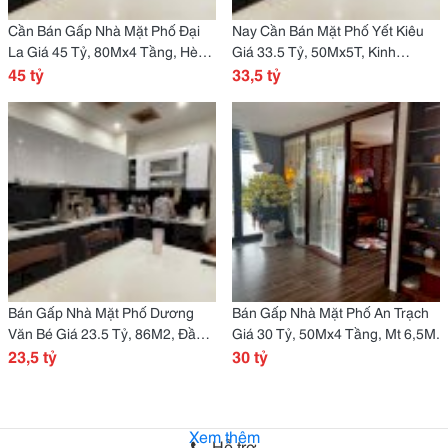
Cần Bán Gấp Nhà Mặt Phố Đại
Nay Cần Bán Mặt Phố Yết Kiêu
La Giá 45 Tỷ, 80Mx4 Tầng, Hè
Giá 33.5 Tỷ, 50Mx5T, Kinh
6M
45 tỷ
Doanh Cực Tốt
33,5 tỷ
Bán Gấp Nhà Mặt Phố Dương
Bán Gấp Nhà Mặt Phố An Trạch
Văn Bé Giá 23.5 Tỷ, 86M2, Đầu
Giá 30 Tỷ, 50Mx4 Tầng, Mt 6,5M.
Tư Xd
23,5 tỷ
30 tỷ
Xem thêm
Hỗ trợ