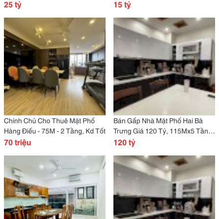
Tầng, Kd Tốt
25 tỷ
View Hồ.
15 tỷ
Chính Chủ Cho Thuê Mặt Phố
Bán Gấp Nhà Mặt Phố Hai Bà
Hàng Điếu - 75M - 2 Tầng, Kd Tốt
Trưng Giá 120 Tỷ, 115Mx5 Tầng,
70 triệu
Mt 5,1M.
120 tỷ