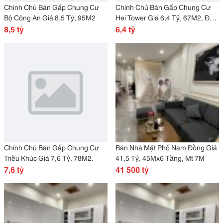
Chính Chủ Bán Gấp Chung Cư
Chính Chủ Bán Gấp Chung Cư
Bộ Công An Giá 8.5 Tỷ, 95M2
Hei Tower Giá 6,4 Tỷ, 67M2, Đủ
8,5 tỷ
Nội Thất
6,4 tỷ
Chính Chủ Bán Gấp Chung Cư
Bán Nhà Mặt Phố Nam Đồng Giá
Triều Khúc Giá 7,6 Tỷ, 78M2.
41,5 Tỷ, 45Mx6 Tầng, Mt 7M
7,6 tỷ
41 500 tỷ