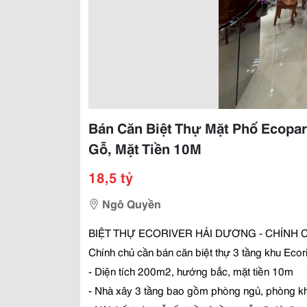
Bán Căn Biệt Thự Mặt Phố Ecopar
Gỗ, Mặt Tiền 10M
18,5 tỷ
Ngô Quyền
BI
Ệ
T TH
Ự
ECORIVER H
Ả
I D
ƯƠ
NG - CHÍNH 
Chính ch
ủ
c
ầ
n bán c
ă
n bi
ệ
t th
ự
3 t
ầ
ng khu Ecor
- Di
ệ
n tích 200m2, h
ướ
ng b
ắ
c, m
ặ
t ti
ề
n 10m
- Nhà xây 3 t
ầ
ng bao g
ồ
m phòng ng
ủ
, phòng k