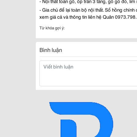
- N
ộ
i th
ấ
t toàn g
ỗ
,
ố
p tr
ầ
n 3 t
ầ
ng, g
ỗ
gõ
đỏ
, li
- Gia ch
ủ
để
l
ạ
i toàn b
ộ
n
ộ
i th
ấ
t. S
ổ
h
ồ
ng chính 
xem giá c
ả
và thông tin liên h
ệ
Quân 0973.798
Từ khóa gợi ý:
Bình luận