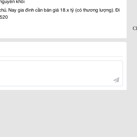
m nguyên kh
ố
i
ch
ủ
. Nay gia
đ
ình c
ầ
n bán giá 18.x t
ỷ
(có th
ươ
ng l
ượ
ng).
Đ
i
.520