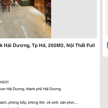
k Hải Dương, Tp Hd, 200M2, Nội Thất Full
CH
Ủ
!!!
iver H
ả
i D
ươ
ng, thành ph
ố
H
ả
i D
ươ
ng
hách, phòng b
ế
p, phòng th
ờ
, v
ệ
sinh, sân ph
ơ
i,…