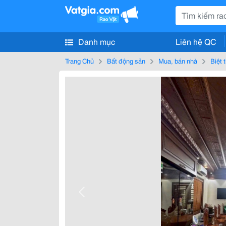
Danh mục
Liên hệ QC
Trang Chủ
Bất động sản
Mua, bán nhà
Biệt 