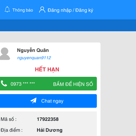
Đăng nhập / Đăng ký
Thông báo
Nguyễn Quân
nguyenquan9112
HẾT HẠN
0973 *** ***
BẤM ĐỂ HIỆN SỐ
Chat ngay
Mã số :
17922358
Địa điểm :
Hải Dương