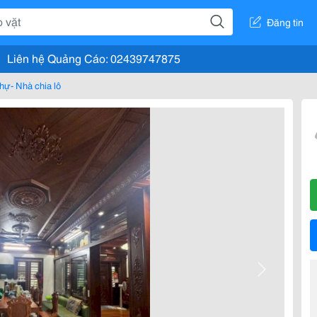
Đăng tin
Liên hệ Quảng Cáo: 02439747875
thự- Nhà chia lô