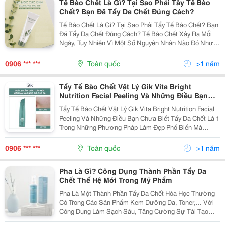
Tế Bào Chết Là Gì? Tại Sao Phải Tẩy Tế Bào
Chết? Bạn Đã Tẩy Da Chết Đúng Cách?
Tế Bào Chết Là Gì? Tại Sao Phải Tẩy Tế Bào Chết? Bạn
Đã Tẩy Da Chết Đúng Cách? Tế Bào Chết Xảy Ra Mỗi
Ngày, Tuy Nhiên Vì Một Số Nguyên Nhân Nào Đó Như
Thời Tiết Hay Nắng Nóng, Bụi Bẩn Từ Môi Trường
Ngoài,&Hellip; Mà Tế Bào Chết Trên Làn Da Không...
0906 *** ***
Toàn quốc
>1 năm
Tẩy Tế Bào Chết Vật Lý Gik Vita Bright
Nutrition Facial Peeling Và Những Điều Bạn
Chưa Biết
Tẩy Tế Bào Chết Vật Lý Gik Vita Bright Nutrition Facial
Peeling Và Những Điều Bạn Chưa Biết Tẩy Da Chết Là 1
Trong Những Phương Pháp Làm Đẹp Phổ Biến Mà
Nhiều Cô Nàng Truyền Tai Nhau Áp Dụng. Họ Nói Rằng
Tẩy Da Chết Sẽ Giúp Loại Bỏ Tế Bào Chết,...
0906 *** ***
Toàn quốc
>1 năm
Pha Là Gì? Công Dụng Thành Phần Tẩy Da
Chết Thế Hệ Mới Trong Mỹ Phẩm
Pha Là Một Thành Phần Tẩy Da Chết Hóa Học Thường
Có Trong Các Sản Phẩm Kem Dưỡng Da, Toner,... Với
Công Dụng Làm Sạch Sâu, Tăng Cường Sự Tái Tạo
Của Tế Bào Da. So Với Các Thành Phần Tẩy Da Chết