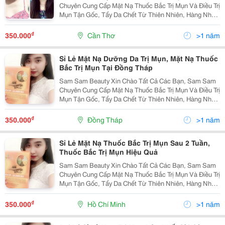
Chuyên Cung Cấp Mặt Nạ Thuốc Bắc Trị Mụn Và Điều Trị
Mụn Tận Gốc, Tẩy Da Chết Từ Thiên Nhiên, Hàng Nhập
Của Công Ty, Có Giấy Tờ Kiểm Định. Mặt Nạ Thảo
Dược Thuốc Bắc S.white Được Chiết Xuất Hoàn Toàn
₫
350.000
Cần Thơ
>1 năm
Sỉ Lẻ Mặt Nạ Dưỡng Da Trị Mụn, Mặt Nạ Thuốc
Bắc Trị Mụn Tại Đồng Tháp
Sam Sam Beauty Xin Chào Tất Cả Các Bạn, Sam Sam
Chuyên Cung Cấp Mặt Nạ Thuốc Bắc Trị Mụn Và Điều Trị
Mụn Tận Gốc, Tẩy Da Chết Từ Thiên Nhiên, Hàng Nhập
Của Công Ty, Có Giấy Tờ Kiểm Định. Mặt Nạ Thảo
Dược Thuốc Bắc S.white Được Chiết Xuất Hoàn Toàn
₫
350.000
Đồng Tháp
>1 năm
Sỉ Lẻ Mặt Nạ Thuốc Bắc Trị Mụn Sau 2 Tuần,
Thuốc Bắc Trị Mụn Hiệu Quả
Sam Sam Beauty Xin Chào Tất Cả Các Bạn, Sam Sam
Chuyên Cung Cấp Mặt Nạ Thuốc Bắc Trị Mụn Và Điều Trị
Mụn Tận Gốc, Tẩy Da Chết Từ Thiên Nhiên, Hàng Nhập
Của Công Ty, Có Giấy Tờ Kiểm Định.giao Hàng Tận Nơi
Trên Toàn Quốc, Freeship Nhìu Tỉnh Thành. M
₫
350.000
Hồ Chí Minh
>1 năm