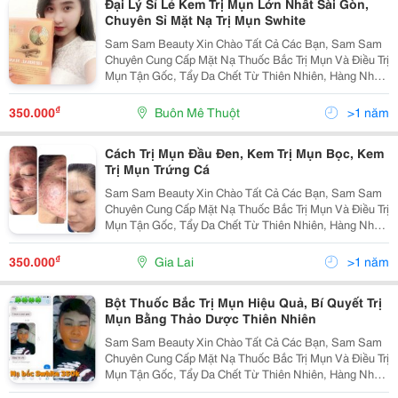
Đại Lý Sỉ Lẻ Kem Trị Mụn Lớn Nhất Sài Gòn,
Chuyên Sỉ Mặt Nạ Trị Mụn Swhite
Sam Sam Beauty Xin Chào Tất Cả Các Bạn, Sam Sam
Chuyên Cung Cấp Mặt Nạ Thuốc Bắc Trị Mụn Và Điều Trị
Mụn Tận Gốc, Tẩy Da Chết Từ Thiên Nhiên, Hàng Nhập
Của Công Ty, Có Giấy Tờ Kiểm Định.giao Hàng Tận Nơi
Trên Toàn Quốc, Freeship Nhìu Tỉnh Thành. M
₫
350.000
Buôn Mê Thuột
>1 năm
Cách Trị Mụn Đầu Đen, Kem Trị Mụn Bọc, Kem
Trị Mụn Trứng Cá
Sam Sam Beauty Xin Chào Tất Cả Các Bạn, Sam Sam
Chuyên Cung Cấp Mặt Nạ Thuốc Bắc Trị Mụn Và Điều Trị
Mụn Tận Gốc, Tẩy Da Chết Từ Thiên Nhiên, Hàng Nhập
Của Công Ty, Có Giấy Tờ Kiểm Định. Mặt Nạ Thảo
Dược Thuốc Bắc S.white Được Chiết Xuất Hoàn Toàn
₫
350.000
Gia Lai
>1 năm
Bột Thuốc Bắc Trị Mụn Hiệu Quả, Bí Quyết Trị
Mụn Bằng Thảo Dược Thiên Nhiên
Sam Sam Beauty Xin Chào Tất Cả Các Bạn, Sam Sam
Chuyên Cung Cấp Mặt Nạ Thuốc Bắc Trị Mụn Và Điều Trị
Mụn Tận Gốc, Tẩy Da Chết Từ Thiên Nhiên, Hàng Nhập
Của Công Ty, Có Giấy Tờ Kiểm Định. Mặt Nạ Thảo