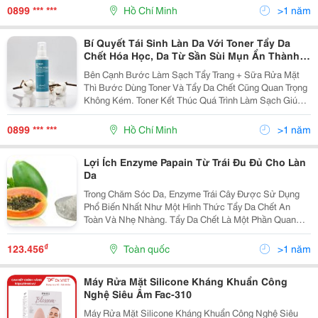
Tương Tự Khác, Pha Ít Gây Kích Ứng Hơn Và Phù Hợp
0899 *** ***
Hồ Chí Minh
>1 năm
Với...
Bí Quyết Tái Sinh Làn Da Với Toner Tẩy Da
Chết Hóa Học, Da Từ Sần Sùi Mụn Ẩn Thành
Láng Mịn
Bên Cạnh Bước Làm Sạch Tẩy Trang + Sữa Rửa Mặt
Thì Bước Dùng Toner Và Tẩy Da Chết Cũng Quan Trọng
Không Kém. Toner Kết Thúc Quá Trình Làm Sạch Giúp
Làn Da Sạch Sâu Mềm Mại Mịn Màng Hơn, Tẩy Da Chết
Loại Bỏ Lớp Sừng Lớp Da Cứng Đầu Kích Thích Da
0899 *** ***
Hồ Chí Minh
>1 năm
Mới...
Lợi Ích Enzyme Papain Từ Trái Đu Đủ Cho Làn
Da
Trong Chăm Sóc Da, Enzyme Trái Cây Được Sử Dụng
Phổ Biến Nhất Như Một Hình Thức Tẩy Da Chết An
Toàn Và Nhẹ Nhàng. Tẩy Da Chết Là Một Phần Quan
Trọng Trong Quá Trình Chăm Sóc Da Của Bạn Vì Nó
Đóng Vai Trò Quan Trọng Trong Việc Loại Bỏ Lớp Tế Bào
₫
123.456
Toàn quốc
>1 năm
Da...
Máy Rửa Mặt Silicone Kháng Khuẩn Công
Nghệ Siêu Âm Fac-310
Máy Rửa Mặt Silicone Kháng Khuẩn Công Nghệ Siêu