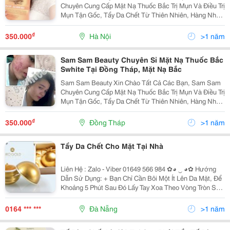
Chuyên Cung Cấp Mặt Nạ Thuốc Bắc Trị Mụn Và Điều Trị
Mụn Tận Gốc, Tẩy Da Chết Từ Thiên Nhiên, Hàng Nhập
Của Công Ty, Có Giấy Tờ Kiểm Định. Mặt Nạ Thảo
Dược Thuốc Bắc S.white Được Chiết Xuất Hoàn Toàn
₫
350.000
Hà Nội
>1 năm
Sam Sam Beauty Chuyên Sỉ Mặt Nạ Thuốc Bắc
Swhite Tại Đồng Tháp, Mặt Nạ Bắc
Sam Sam Beauty Xin Chào Tất Cả Các Bạn, Sam Sam
Chuyên Cung Cấp Mặt Nạ Thuốc Bắc Trị Mụn Và Điều Trị
Mụn Tận Gốc, Tẩy Da Chết Từ Thiên Nhiên, Hàng Nhập
Của Công Ty, Có Giấy Tờ Kiểm Định.giao Hàng Tận Nơi
Trên Toàn Quốc, Freeship Nhìu Tỉnh Thành. M
₫
350.000
Đồng Tháp
>1 năm
Tẩy Da Chết Cho Mặt Tại Nhà
Liên Hệ : Zalo - Viber 01649 566 984 ✿◕ ‿ ◕✿ Hướng
Dẫn Sử Dụng: + Bạn Chỉ Cần Bôi Một Ít Lên Da Mặt, Để
Khoảng 5 Phút Sau Đó Lấy Tay Xoa Theo Vòng Tròn Sẽ
Thâý Tế Bào Da Chết Được Loại Bỏ Ra Khỏi Da Mặt Và
Da Mặt Bạn Trông Mịn Màng, Mượt Hơn Rấ
0164 *** ***
Đà Nẵng
>1 năm