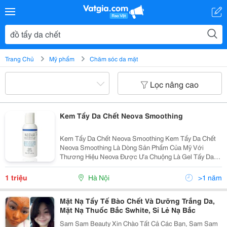
Trang Chủ
Mỹ phẩm
Chăm sóc da mặt
Lọc nâng cao
Kem Tẩy Da Chết Neova Smoothing
Kem Tẩy Da Chết Neova Smoothing Kem Tẩy Da Chết
Neova Smoothing Là Dòng Sản Phẩm Của Mỹ Với
Thương Hiệu Neova Được Ưa Chuộng Là Gel Tấy Da
Chết Dành Cho Những Loại Da Sạm Màu ,Tối Màu Và
Da Thiếu Sức Sống . Trong Kem Tẩy Da Chết Neova
1 triệu
Hà Nội
>1 năm
Smooth
Mặt Nạ Tẩy Tế Bào Chết Và Dưỡng Trắng Da,
Mặt Nạ Thuốc Bắc Swhite, Sỉ Lẻ Nạ Bắc
Sam Sam Beauty Xin Chào Tất Cả Các Bạn, Sam Sam