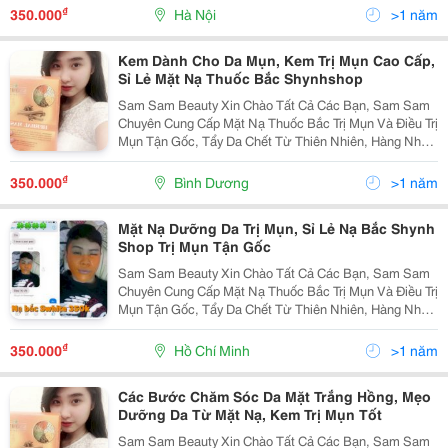
Dược Thuốc Bắc S.white Được Chiết Xuất Hoàn Toàn
₫
350.000
Hà Nội
>1 năm
Kem Dành Cho Da Mụn, Kem Trị Mụn Cao Cấp,
Sỉ Lẻ Mặt Nạ Thuốc Bắc Shynhshop
Sam Sam Beauty Xin Chào Tất Cả Các Bạn, Sam Sam
Chuyên Cung Cấp Mặt Nạ Thuốc Bắc Trị Mụn Và Điều Trị
Mụn Tận Gốc, Tẩy Da Chết Từ Thiên Nhiên, Hàng Nhập
Của Công Ty, Có Giấy Tờ Kiểm Định. Mặt Nạ Thảo
Dược Thuốc Bắc S.white Được Chiết Xuất Hoàn Toàn
₫
350.000
Bình Dương
>1 năm
Mặt Nạ Dưỡng Da Trị Mụn, Sỉ Lẻ Nạ Bắc Shynh
Shop Trị Mụn Tận Gốc
Sam Sam Beauty Xin Chào Tất Cả Các Bạn, Sam Sam
Chuyên Cung Cấp Mặt Nạ Thuốc Bắc Trị Mụn Và Điều Trị
Mụn Tận Gốc, Tẩy Da Chết Từ Thiên Nhiên, Hàng Nhập
Của Công Ty, Có Giấy Tờ Kiểm Định. Mặt Nạ Thảo
Dược Thuốc Bắc S.white Được Chiết Xuất Hoàn Toàn
₫
350.000
Hồ Chí Minh
>1 năm
Các Bước Chăm Sóc Da Mặt Trắng Hồng, Mẹo
Dưỡng Da Từ Mặt Nạ, Kem Trị Mụn Tốt
Sam Sam Beauty Xin Chào Tất Cả Các Bạn, Sam Sam