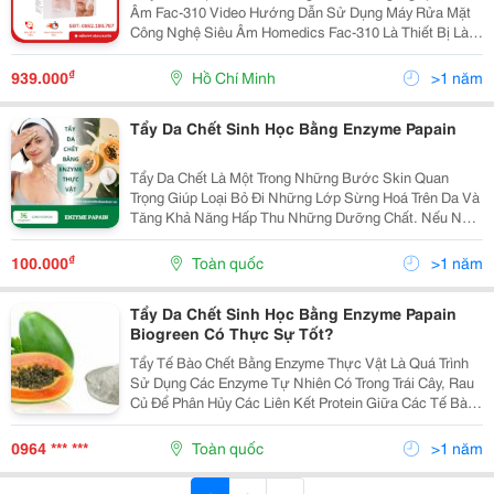
Âm Fac-310 Video Hướng Dẫn Sử Dụng Máy Rửa Mặt
Công Nghệ Siêu Âm Homedics Fac-310 Là Thiết Bị Làm
Đẹp Không Thể Thiếu Giúp Thu Nhỏ Lỗ Chân Lông Và
Tẩy Da Chết. Homedics Silicone Facial Cleanser Cung...
₫
939.000
Hồ Chí Minh
>1 năm
Tẩy Da Chết Sinh Học Bằng Enzyme Papain
Tẩy Da Chết Là Một Trong Những Bước Skin Quan
Trọng Giúp Loại Bỏ Đi Những Lớp Sừng Hoá Trên Da Và
Tăng Khả Năng Hấp Thu Những Dưỡng Chất. Nếu Như
Trước Đây, Chúng Ta Chỉ Quen Thuộc Với Các Loại Tẩy
Da Chết Vật Lý Có Hạt Scrub, Thì Ngày Nay, Tẩy Tế...
₫
100.000
Toàn quốc
>1 năm
Tẩy Da Chết Sinh Học Bằng Enzyme Papain
Biogreen Có Thực Sự Tốt?
Tẩy Tế Bào Chết Bằng Enzyme Thực Vật Là Quá Trình
Sử Dụng Các Enzyme Tự Nhiên Có Trong Trái Cây, Rau
Củ Để Phân Hủy Các Liên Kết Protein Giữa Các Tế Bào
Da Chết, Giúp Loại Bỏ Chúng Một Cách Nhẹ Nhàng Và
Hiệu Quả. Các Enzyme Này Thường Được Chiết Xuất...
0964 *** ***
Toàn quốc
>1 năm