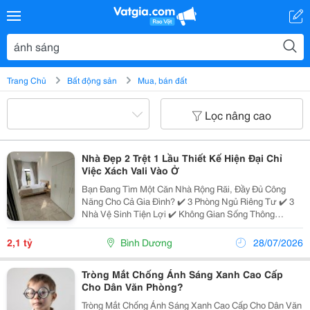
Trang Chủ
Bất động sản
Mua, bán đất
Lọc nâng cao
Nhà Đẹp 2 Trệt 1 Lầu Thiết Kế Hiện Đại Chỉ
Việc Xách Vali Vào Ở
Bạn Đang Tìm Một Căn Nhà Rộng Rãi, Đầy Đủ Công
Năng Cho Cả Gia Đình? ✔️ 3 Phòng Ngủ Riêng Tư ✔️ 3
Nhà Vệ Sinh Tiện Lợi ✔️ Không Gian Sống Thông
Thoáng, Tối Ưu Ánh Sáng Tự Nhiên ✔️ Thiết Kế Hiện
Đại, Phù Hợp Nhiều Nhu Cầu Sử Dụng Khu Dân...
2,1 tỷ
Bình Dương
28/07/2026
Tròng Mắt Chống Ánh Sáng Xanh Cao Cấp
Cho Dân Văn Phòng?
Tròng Mắt Chống Ánh Sáng Xanh Cao Cấp Cho Dân Văn