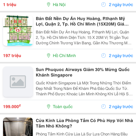
Mà Bởi Cách Bài Trí Hài Hòa, Ánh Sáng Dịu Nhẹ Và
1 triệu
Hà Nội
2 ngày trước
Những...
Bán Đất Nền Dự Án Huy Hoàng, P.thạnh Mỹ
Lợi, Quận 2, Tp. Hồ Chí Minh (15X20M) Giá
197Tr/M2
Bán Đất Nền Dự Án Huy Hoàng, P.thạnh Mỹ Lợi, Quận
2, Tp. Hồ Chí Minh Diện Tích: 15 X 20M Vị Trí:gần Trục
Dường Chính Trương Văn Bang, Gần Khu Thương Mại,
Khu Hành Chính, Sông Sài Gòn Thoáng Mát, &Hellip;..
Pháp Lý: Sổ Đỏ Giá: 197Tr/M2 Vui...
197 triệu
Hồ Chí Minh
2 ngày trước
Sun Phuquoc Airways Giảm 30% Mừng Quốc
Khánh Singapore
Quốc Khánh Singapore Là Một Trong Những Thời Điểm
Đẹp Nhất Trong Năm Để Khám Phá Đảo Quốc Sư Tử.
Thành Phố Được Khoác Lên Mình Không Khí Lễ Hội Sôi
Động Với Hàng Loạt Sự Kiện Đặc Sắc, Những Màn
Trình Diễn Ánh Sáng Ấn Tượng Và Màn Pháo Hoa Rực
₫
199.000
Toàn quốc
2 ngày trước
Rỡ Trên...
Cửa Kính Lùa Phòng Tắm Có Phù Hợp Với Nhà
Tắm Nhỏ Không?
Phòng Tắm Kính Cửa Lùa Là Sự Lựa Chọn Hàng Đầu