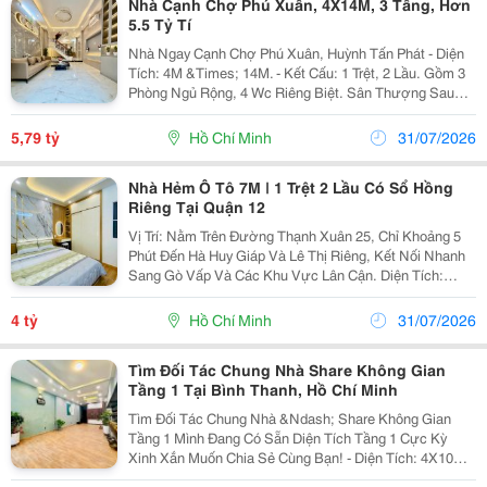
Nhà Cạnh Chợ Phú Xuân, 4X14M, 3 Tầng, Hơn
5.5 Tỷ Tí
Nhà Ngay Cạnh Chợ Phú Xuân, Huỳnh Tấn Phát - Diện
Tích: 4M &Times; 14M. - Kết Cấu: 1 Trệt, 2 Lầu. Gồm 3
Phòng Ngủ Rộng, 4 Wc Riêng Biệt. Sân Thượng Sau
Thoáng Mát. - Không Gian Nhà Sáng, Thông Thoáng,
Thiết Kế Hiện Đại. - Tặng Toàn Bộ Nội Thất...
5,79 tỷ
Hồ Chí Minh
31/07/2026
Nhà Hẻm Ô Tô 7M | 1 Trệt 2 Lầu Có Sổ Hồng
Riêng Tại Quận 12
Vị Trí: Nằm Trên Đường Thạnh Xuân 25, Chỉ Khoảng 5
Phút Đến Hà Huy Giáp Và Lê Thị Riêng, Kết Nối Nhanh
Sang Gò Vấp Và Các Khu Vực Lân Cận. Diện Tích:
5X25M, Thiết Kế Sân Trước Và Sân Sau Rộng Rãi, Đón
Gió Và Ánh Sáng Tự Nhiên. Kết Cấu: 1 Trệt, 2...
4 tỷ
Hồ Chí Minh
31/07/2026
Tìm Đối Tác Chung Nhà Share Không Gian
Tầng 1 Tại Bình Thanh, Hồ Chí Minh
Tìm Đối Tác Chung Nhà &Ndash; Share Không Gian
Tầng 1 Mình Đang Có Sẵn Diện Tích Tầng 1 Cực Kỳ
Xinh Xắn Muốn Chia Sẻ Cùng Bạn! - Diện Tích: 4X10M
(40M&Sup2;) &Ndash; Mặt Tiền Gọn Gàng, Không Gian