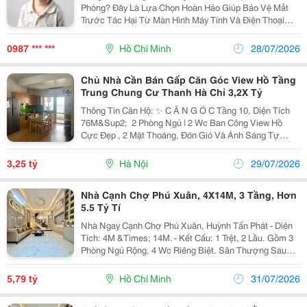
Phòng? Đây Là Lựa Chọn Hoàn Hảo Giúp Bảo Vệ Mắt
Trước Tác Hại Từ Màn Hình Máy Tính Và Điện Thoại
Mỗi Ngày. Với Khả Năng Lọc Ánh Sáng Xanh Hiệu Quả,
Sản Phẩm Giúp Giảm Tình Trạng Mỏi Mắt, Khô Mắt Và...
0987 *** ***
Hồ Chí Minh
28/07/2026
Chủ Nhà Cần Bán Gấp Căn Góc View Hồ Tầng
Trung Chung Cư Thanh Hà Chỉ 3,2X Tỷ
Thông Tin Căn Hộ: ✨ C Ă N G Ó C Tầng 10, Diện Tích
76M&Sup2; ️ 2 Phòng Ngủ | 2 Wc Ban Công View Hồ
Cực Đẹp , 2 Mặt Thoáng, Đón Gió Và Ánh Sáng Tự
Nhiên. ️ Nội Thất: Để Lại Toàn Bộ Đồ Liền Tường. Giá
Bán: 3 Tỷ 2Xx Triệu Giá Còn Thương Lượng Với...
3,25 tỷ
Hà Nội
29/07/2026
Nhà Cạnh Chợ Phú Xuân, 4X14M, 3 Tầng, Hơn
5.5 Tỷ Tí
Nhà Ngay Cạnh Chợ Phú Xuân, Huỳnh Tấn Phát - Diện
Tích: 4M &Times; 14M. - Kết Cấu: 1 Trệt, 2 Lầu. Gồm 3
Phòng Ngủ Rộng, 4 Wc Riêng Biệt. Sân Thượng Sau
Thoáng Mát. - Không Gian Nhà Sáng, Thông Thoáng,
Thiết Kế Hiện Đại. - Tặng Toàn Bộ Nội Thất...
5,79 tỷ
Hồ Chí Minh
31/07/2026