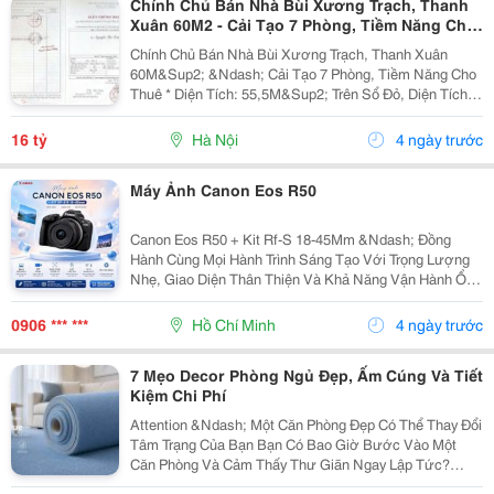
Chính Chủ Bán Nhà Bùi Xương Trạch, Thanh
Xuân 60M2 - Cải Tạo 7 Phòng, Tiềm Năng Cho
Thuê
Chính Chủ Bán Nhà Bùi Xương Trạch, Thanh Xuân
60M&Sup2; &Ndash; Cải Tạo 7 Phòng, Tiềm Năng Cho
Thuê * Diện Tích: 55,5M&Sup2; Trên Sổ Đỏ, Diện Tích
Thực Tế Khoảng 60M&Sup2;. - Hiện Trạng: Nhà Xây
Kiên Cố, Ban Công Thoáng, Đón Ánh Sáng Tự Nhiên.
16 tỷ
Hà Nội
4 ngày trước
-...
Máy Ảnh Canon Eos R50
Canon Eos R50 + Kit Rf-S 18-45Mm &Ndash; Đồng
Hành Cùng Mọi Hành Trình Sáng Tạo Với Trọng Lượng
Nhẹ, Giao Diện Thân Thiện Và Khả Năng Vận Hành Ổn
Định, Canon Eos R50 Mang Đến Trải Nghiệm Chụp Ảnh,
Quay Phim Mượt Mà, Giúp Bạn Dễ Dàng Ghi Lại...
0906 *** ***
Hồ Chí Minh
4 ngày trước
7 Mẹo Decor Phòng Ngủ Đẹp, Ấm Cúng Và Tiết
Kiệm Chi Phí
Attention &Ndash; Một Căn Phòng Đẹp Có Thể Thay Đổi
Tâm Trạng Của Bạn Bạn Có Bao Giờ Bước Vào Một
Căn Phòng Và Cảm Thấy Thư Giãn Ngay Lập Tức?
Không Phải Vì Căn Phòng Quá Rộng Hay Quá Đắt Tiền,