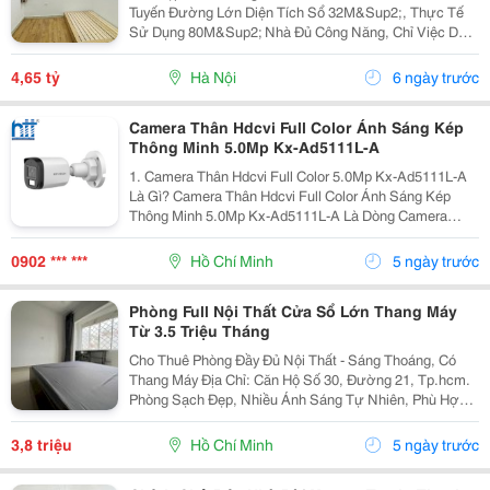
Tuyến Đường Lớn Diện Tích Sổ 32M&Sup2;, Thực Tế
Sử Dụng 80M&Sup2; Nhà Đủ Công Năng, Chỉ Việc Dọn
Về Ở Ưu Điểm: &Bull; Lô Góc 2 Mặt Thoáng, Nhiều Ánh
Sáng Tự Nhiên &Bull; Đường Rộng, Ô Tô Đỗ...
4,65 tỷ
Hà Nội
6 ngày trước
Camera Thân Hdcvi Full Color Ánh Sáng Kép
Thông Minh 5.0Mp Kx-Ad5111L-A
1. Camera Thân Hdcvi Full Color 5.0Mp Kx-Ad5111L-A
Là Gì? Camera Thân Hdcvi Full Color Ánh Sáng Kép
Thông Minh 5.0Mp Kx-Ad5111L-A Là Dòng Camera
Quan Sát Thế Hệ Mới Sử Dụng Công Nghệ Hdcvi Tiên
Tiến, Cho Phép Truyền Tải Hình Ảnh Độ Phân Giải Cao...
0902 *** ***
Hồ Chí Minh
5 ngày trước
Phòng Full Nội Thất Cửa Sổ Lớn Thang Máy
Từ 3.5 Triệu Tháng
Cho Thuê Phòng Đầy Đủ Nội Thất - Sáng Thoáng, Có
Thang Máy Địa Chỉ: Căn Hộ Số 30, Đường 21, Tp.hcm.
Phòng Sạch Đẹp, Nhiều Ánh Sáng Tự Nhiên, Phù Hợp
Cho 1-2 Người Ở. Chỉ Cần Mang Đồ Cá Nhân Vào Ở
Ngay. Nội Thất Và Tiện Nghi: Giường Và Nệm. Tủ...
3,8 triệu
Hồ Chí Minh
5 ngày trước