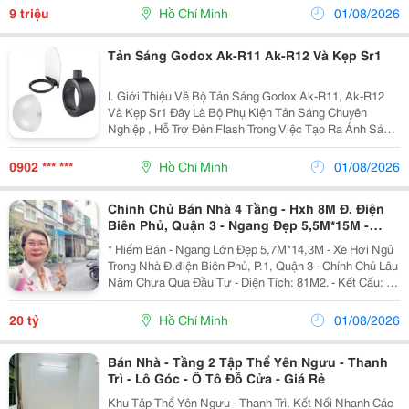
Ấm Cúng. Ánh Sáng Tự Nhiên Tốt, Dễ Bài Trí Sáng...
9 triệu
Hồ Chí Minh
01/08/2026
Tản Sáng Godox Ak-R11 Ak-R12 Và Kẹp Sr1
I. Giới Thiệu Về Bộ Tản Sáng Godox Ak-R11, Ak-R12
Và Kẹp Sr1 Đây Là Bộ Phụ Kiện Tản Sáng Chuyên
Nghiệp , Hỗ Trợ Đèn Flash Trong Việc Tạo Ra Ánh Sáng
Mềm Mại, Đều Hơn Và Tự Nhiên Hơn. Bộ Sản Phẩm
Gồm: Godox Ak-R11 : Dome Diffuser &Ndash; Tản...
0902 *** ***
Hồ Chí Minh
01/08/2026
Chinh Chủ Bán Nhà 4 Tầng - Hxh 8M Đ. Điện
Biên Phủ, Quận 3 - Ngang Đẹp 5,5M*15M -
Chính Chủ 1 Đời Xưa* Lh Giang Giang:
* Hiếm Bán - Ngang Lớn Đẹp 5,7M*14,3M - Xe Hơi Ngủ
Trong Nhà Đ.điện Biên Phủ, P.1, Quận 3 - Chính Chủ Lâu
Năm Chưa Qua Đầu Tư - Diện Tích: 81M2. - Kết Cấu: 4
Tầng Btct - Sân Thượng - Gara Để Xe Hơi. - Nhà 2 Mặt
Tiền Trước &Amp; Sau Lấy Ánh Sáng Tự...
20 tỷ
Hồ Chí Minh
01/08/2026
Bán Nhà - Tầng 2 Tập Thể Yên Ngưu - Thanh
Trì - Lô Góc - Ô Tô Đỗ Cửa - Giá Rẻ
Khu Tập Thể Yên Ngưu - Thanh Trì, Kết Nối Nhanh Các