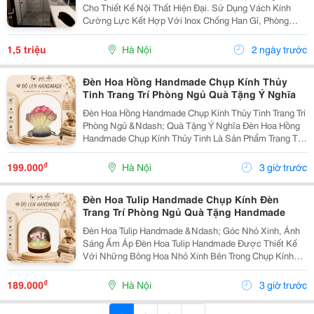
Cho Thiết Kế Nội Thất Hiện Đại. Sử Dụng Vách Kính
Cường Lực Kết Hợp Với Inox Chống Han Gỉ, Phòng
Tắm Này Không Chỉ Bền Vững Và Chịu Lực Tốt Mà Còn
Giúp Tối Ưu Hóa Ánh Sáng Tự Nhiên, Đồng Thời Đảm
1,5 triệu
Hà Nội
2 ngày trước
Bảo...
Đèn Hoa Hồng Handmade Chụp Kính Thủy
Tinh Trang Trí Phòng Ngủ Quà Tặng Ý Nghĩa
Đèn Hoa Hồng Handmade Chụp Kính Thủy Tinh Trang Trí
Phòng Ngủ &Ndash; Quà Tặng Ý Nghĩa Đèn Hoa Hồng
Handmade Chụp Kính Thủy Tinh Là Sản Phẩm Trang Trí
Độc Đáo, Được Thiết Kế Với Hoa Hồng Bên Trong Chụp
Kính Trong Suốt, Kết Hợp Ánh Sáng Led Nhẹ...
₫
199.000
Hà Nội
3 giờ trước
Đèn Hoa Tulip Handmade Chụp Kính Đèn
Trang Trí Phòng Ngủ Quà Tặng Handmade
Đèn Hoa Tulip Handmade &Ndash; Góc Nhỏ Xinh, Ánh
Sáng Ấm Áp Đèn Hoa Tulip Handmade Được Thiết Kế
Với Những Bông Hoa Nhỏ Xinh Bên Trong Chụp Kính
Trong Suốt, Kết Hợp Ánh Sáng Lung Linh Tạo Nên
Không Gian Ấm Áp Và Lãng Mạn. ✨ Đặc Điểm Sản
₫
189.000
Hà Nội
3 giờ trước
Phẩm: ...