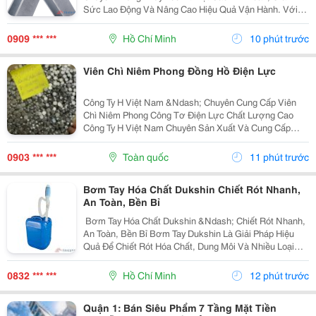
Sức Lao Động Và Nâng Cao Hiệu Quả Vận Hành. Với
Kết Cấu Thép Xi Mạ Chắc Chắn Cùng Tải Trọng Lên Đến
350 Kg , Sản Phẩm Đáp Ứng Tốt Nhu Cầu Sử Dụng
0909 *** ***
Hồ Chí Minh
10 phút trước
Trong...
Viên Chì Niêm Phong Đồng Hồ Điện Lực
Công Ty H Việt Nam &Ndash; Chuyên Cung Cấp Viên
Chì Niêm Phong Công Tơ Điện Lực Chất Lượng Cao
Công Ty H Việt Nam Chuyên Sản Xuất Và Cung Cấp
Viên Chì Niêm Phong Công Tơ Điện Lực Với Chất
Lượng Ổn Định, Đáp Ứng Nhu Cầu Của Các Đơn Vị
0903 *** ***
Toàn quốc
11 phút trước
Điện Lực,...
Bơm Tay Hóa Chất Dukshin Chiết Rót Nhanh,
An Toàn, Bền Bỉ
️ Bơm Tay Hóa Chất Dukshin &Ndash; Chiết Rót Nhanh,
An Toàn, Bền Bỉ Bơm Tay Dukshin Là Giải Pháp Hiệu
Quả Để Chiết Rót Hóa Chất, Dung Môi Và Nhiều Loại
Chất Lỏng Từ Thùng Phuy 200L Một Cách Nhanh Chóng
Và Tiện Lợi. ✅ Vận Hành Bằng Tay, Không Cần...
0832 *** ***
Hồ Chí Minh
12 phút trước
Quận 1: Bán Siêu Phẩm 7 Tầng Mặt Tiền