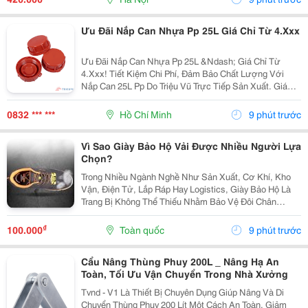
Toàn, Linh...
Ưu Đãi Nắp Can Nhựa Pp 25L Giá Chỉ Từ 4.Xxx
Ưu Đãi Nắp Can Nhựa Pp 25L &Ndash; Giá Chỉ Từ
4.Xxx! Tiết Kiệm Chi Phí, Đảm Bảo Chất Lượng Với
Nắp Can 25L Pp Do Triệu Vũ Trực Tiếp Sản Xuất. Giá
Ưu Đãi Chỉ Từ 4.Xxx/Cái (Giá Cũ 7.Xxx/Cái). ✅ Nhựa
Pp Nguyên Sinh Bền Chắc, Chịu Nhiệt Và Kháng...
0832 *** ***
Hồ Chí Minh
9 phút trước
Vì Sao Giày Bảo Hộ Vải Được Nhiều Người Lựa
Chọn?
Trong Nhiều Ngành Nghề Như Sản Xuất, Cơ Khí, Kho
Vận, Điện Tử, Lắp Ráp Hay Logistics, Giày Bảo Hộ Là
Trang Bị Không Thể Thiếu Nhằm Bảo Vệ Đôi Chân
Trước Những Nguy Cơ Tiềm Ẩn Trong Quá Trình Làm
Việc. Bên Cạnh Các Dòng Giày Da Truyền Thống, Giày
₫
100.000
Toàn quốc
9 phút trước
Bảo...
Cẩu Nâng Thùng Phuy 200L _ Nâng Hạ An
Toàn, Tối Ưu Vận Chuyển Trong Nhà Xưởng
Tvnd - V1 Là Thiết Bị Chuyên Dụng Giúp Nâng Và Di
Chuyển Thùng Phuy 200 Lít Một Cách An Toàn, Giảm