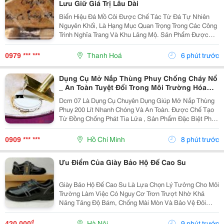
Lưu Giữ Giá Trị Lâu Dài
Biển Hiệu Đá Mồ Côi Được Chế Tác Từ Đá Tự Nhiên
Nguyên Khối, Là Hạng Mục Quan Trọng Trong Các Công
Trình Nghĩa Trang Và Khu Lăng Mộ. Sản Phẩm Được
Gia Công Tỉ Mỉ Với Bề Mặt Nhẵn Đẹp, Chữ Khắc Sắc
Nét, Giúp Lưu Giữ Thông Tin Người Đã Khuất Bền
0979 *** ***
Thanh Hoá
6 phút trước
Vững...
Dụng Cụ Mở Nắp Thùng Phuy Chống Cháy Nổ
_ An Toàn Tuyệt Đối Trong Môi Trường Hóa
Chất
Dcm 07 Là Dụng Cụ Chuyên Dụng Giúp Mở Nắp Thùng
Phuy 200 Lít Nhanh Chóng Và An Toàn. Được Chế Tạo
Từ Đồng Chống Phát Tia Lửa , Sản Phẩm Đặc Biệt Phù
Hợp Cho Các Khu Vực Làm Việc Có Nguy Cơ Cháy Nổ
Như Kho Xăng Dầu, Hóa Chất Và Dung Môi. Thông
0909 *** ***
Hồ Chí Minh
8 phút trước
Tin...
Ưu Điểm Của Giày Bảo Hộ Đế Cao Su
Giày Bảo Hộ Đế Cao Su Là Lựa Chọn Lý Tưởng Cho Môi
Trường Làm Việc Có Nguy Cơ Trơn Trượt Nhờ Khả
Năng Tăng Độ Bám, Chống Mài Mòn Và Bảo Vệ Đôi
Chân Hiệu Quả. Chất Liệu Đế Cao Su Giúp Giảm Nguy
Cơ Tai Nạn, Hỗ Trợ Người Lao Động Di Chuyển An
₫
420.000
Hà Nội
9 phút trước