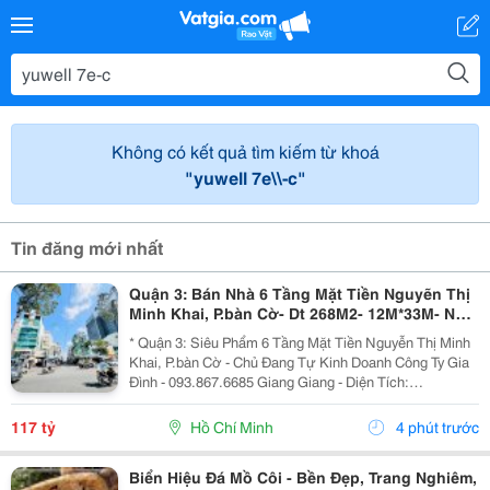
Không có kết quả tìm kiếm từ khoá
"yuwell 7e\\-c"
Tin đăng mới nhất
Quận 3: Bán Nhà 6 Tầng Mặt Tiền Nguyẽn Thị
Minh Khai, P.bàn Cờ- Dt 268M2- 12M*33M- Nhà
Thiết Kế Sân Siêu Rộng Để Xe- Khai Thác Giá
* Quận 3: Siêu Phẩm 6 Tầng Mặt Tiền Nguyễn Thị Minh
Trị Đa
Khai, P.bàn Cờ - Chủ Đang Tự Kinh Doanh Công Ty Gia
Đình - 093.867.6685 Giang Giang - Diện Tích:
140M2/268M2 - Ngang 4M Nở Hậu 12M * 33M. - Kết
Cấu: 6 Tầng - Sân Thượng - Thang Máy - Sẵn 1 Phòng...
117 tỷ
Hồ Chí Minh
4 phút trước
Biển Hiệu Đá Mồ Côi - Bền Đẹp, Trang Nghiêm,