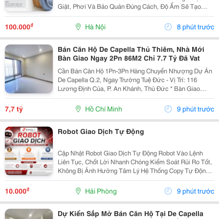
Giặt, Phơi Và Bảo Quản Đúng Cách, Độ Ẩm Sẽ Tạo
Điều Kiện Cho Vi Khuẩn, Nấm Mốc Phát Triển, Khiến
Khăn Xuất Hiện Mùi Khó Chịu Và Trở Nên Khô Cứng.
₫
100.000
Hà Nội
8 phút trước
Dưới Đây...
Bán Căn Hộ De Capella Thủ Thiêm, Nhà Mới
Bàn Giao Ngay 2Pn 86M2 Chỉ 7.7 Tỷ Đã Vat
Cần Bán Căn Hộ 1Pn-3Pn Hàng Chuyển Nhượng Dự Án
De Capella Q.2, Ngay Trường Tuệ Đức - Vị Trí: 116
Lương Định Của, P. An Khánh, Thủ Đức * Bàn Giao
Hoàn Thiện Cơ Bản * Căn Hộ Cao Cấp De Capella -
Thanh Toán Nhận Nhà Ngay Đa Dạng Diện Tích, Giá Đã
7,7 tỷ
Hồ Chí Minh
9 phút trước
Vat:...
Robot Giao Dịch Tự Động
Cập Nhật Robot Giao Dịch Tự Động Robot Vào Lệnh
Liên Tục, Chốt Lời Nhanh Chóng Kiểm Soát Rủi Ro Tốt,
Không Bị Ảnh Hưởng Tâm Lý Hệ Thống Copy Tự Động
Luôn Sẵn Sàng Hỗ Trợ Kh , Pasview Sẵn Có Chỉ Cần Ib
Cho Em, Em Giải Đáp Mọi Thắc Mắc Cho Quý Nđt
₫
10.000
Hải Phòng
9 phút trước
Miễn...
Dự Kiến Sắp Mở Bán Căn Hộ Tại De Capella