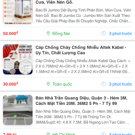
Cưa, Viên Nén Gỗ.
Bao Bì Jumbo Dệt Đựng Tinh Phân Bón, Mùn Cưa, Viên
Nén Gỗ. Bao Bì Jumbo Cũ - Jumbo Mới Sản Xuất Theo
Yêu Cầu Giải Pháp Bao Bì Chuyên Nghiệp. Chắc Chắn -
Bền Bỉ - An Toàn - Tiết Kiệm. Quý Anh Chị Có Nhu Cầu
Tư Vấn, Liên Hệ Em Qua Số Hotline/...
₫
50.000
Đồng Nai
3 phút trước
Cáp Chống Cháy Chống Nhiễu Altek Kabel -
Uy Tín, Chất Lượng Cao
Cáp Chống Cháy Chống Nhiễu Altek Kabel Quy Cách: +
2 X 0.75Mm2 Al+Gft+E + 2 X 1.0Mm2 Al+Gft+E + 2 X
1.5Mm2 Al+Gft+E + 2 X 2.5Mm2 Al+Gft+E ❗️ Nhiệt Độ
Cháy 950 Độ C ‼️ Thời Gian Cháy 180 Phút ✔️ Phù Hợp
Với Các Công Trình Yêu Cầu Độ An...
₫
30.000
Toàn quốc
3 phút trước
Bán Nhà Trần Quang Diệu, Quận 3 - Hẻm 3M,
Cách Mặt Tiền 20M. 36M2 5 Pn - 7 Tỷ 99
Bán Nhà Trần Quang Diệu, Quận 3 - Hẻm 3M, Cách Mặt
Tiền 20M. 36M2 5 Pn - 7 Tỷ 99 Thông Tin: Dt:
36M&Sup2; Kt: 4.8 X 7.5M, Bề Ngang Lớn Tạo Cảm
Giác Hoành Tráng Kết Cấu: 1 Trệt, 2 Lầu, Sân Thượng
Dt Sàn: 124M&Sup2; 5Pn - 6Wc Sân Thượng...
7,99 tỷ
Hồ Chí Minh
3 phút trước