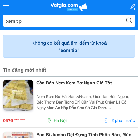
Không có kết quả tìm kiếm từ khoá
"xem tip"
Tin đăng mới nhất
Cần Bán Nem Kem Bơ Ngon Giá Tốt
Nem Kem Bơ Hải Sản &Ndash; Giòn Tan Bên Ngoài,
Béo Thơm Bên Trong Chỉ Cần Vài Phút Chiên Là Có
Ngay Món Ăn Hấp Dẫn Cho Cả Gia Đình.
**#Nem_Kem_Bơ_Hải_Sản** Được Làm Từ Kem Bơ
Béo Ngậy Kết Hợp Cùng Hải Sản Tuyển Chọn Và Các
0376 *** ***
Hà Nội
2 phút trước
Nguyên Liệu Chất Lượng,...
Bao Bì Jumbo Dệt Đựng Tinh Phân Bón, Mùn