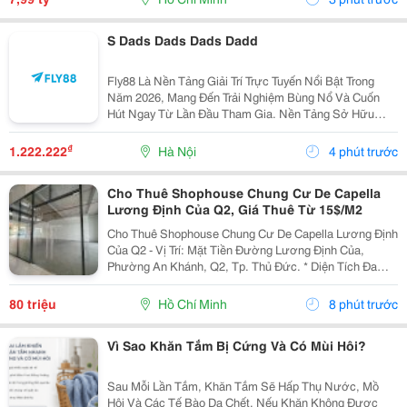
S Dads Dads Dads Dadd
Fly88 Là Nền Tảng Giải Trí Trực Tuyến Nổi Bật Trong
Năm 2026, Mang Đến Trải Nghiệm Bùng Nổ Và Cuốn
Hút Ngay Từ Lần Đầu Tham Gia. Nền Tảng Sở Hữu
Thiết Kế Trực Quan, Hiệu Suất Vận Hành Nhanh Nhạy
Cùng Công Nghệ Bảo Mật Vững Chắc.
₫
1.222.222
Hà Nội
4 phút trước
Cho Thuê Shophouse Chung Cư De Capella
Lương Định Của Q2, Giá Thuê Từ 15$/M2
Cho Thuê Shophouse Chung Cư De Capella Lương Định
Của Q2 - Vị Trí: Mặt Tiền Đường Lương Định Của,
Phường An Khánh, Q2, Tp. Thủ Đức. * Diện Tích Đa
Dạng: - Tầng Trệt Từ 100M&Sup2;, 179M&Sup2;,
185M&Sup2;: Giá Thuê 17$-18$/M2 - Tầng 2 Thương
80 triệu
Hồ Chí Minh
8 phút trước
Mại...
Vì Sao Khăn Tắm Bị Cứng Và Có Mùi Hôi?
Sau Mỗi Lần Tắm, Khăn Tắm Sẽ Hấp Thụ Nước, Mồ
Hôi Và Các Tế Bào Da Chết. Nếu Khăn Không Được