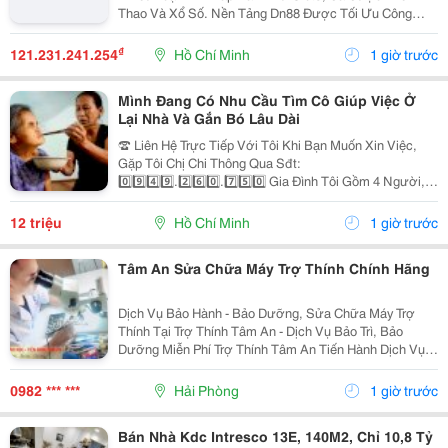
Thao Và Xổ Số. Nền Tảng Dn88 Được Tối Ưu Công
Nghệ, Bảo Mật Cao, Nạp Rút Nhanh Và Hỗ Trợ Tốt Trên
Pc Lẫn Điện Thoại Di Động. Website:
₫
121.231.241.254
Hồ Chí Minh
1 giờ trước
Https://Dn88C.com/...
Mình Đang Có Nhu Cầu Tìm Cô Giúp Việc Ở
Lại Nhà Và Gắn Bó Lâu Dài
☎️ Liên Hệ Trực Tiếp Với Tôi Khi Bạn Muốn Xin Việc,
Gặp Tôi Chị Chi Thông Qua Sđt:
0️⃣9️⃣4️⃣9️⃣.2️⃣6️⃣0️⃣.7️⃣5️⃣0️⃣ Gia Đình Tôi Gồm 4 Người, 2
Vợ Chồng 2 Con Nhỏ, Bé Lớn 9 Tuổi Đã Đi Học Có Ba
Mẹ Đưa Rước, Bé Nhỏ 1 Tuổi. Nhà Thì Chỉ Có 1 Lầu.
12 triệu
Hồ Chí Minh
1 giờ trước
Tôi...
Tâm An Sửa Chữa Máy Trợ Thính Chính Hãng
Dịch Vụ Bảo Hành - Bảo Dưỡng, Sửa Chữa Máy Trợ
Thính Tại Trợ Thính Tâm An - Dịch Vụ Bảo Trì, Bảo
Dưỡng Miễn Phí Trợ Thính Tâm An Tiến Hành Dịch Vụ
Bảo Dưỡng, Vệ Sinh Sấy Khô Máy Trợ Thính Định Kì 3
Tháng/1 Lần Đối Với Tất Cả Các Thiêt Bị Trợ...
0982 *** ***
Hải Phòng
1 giờ trước
Bán Nhà Kdc Intresco 13E, 140M2, Chỉ 10,8 Tỷ