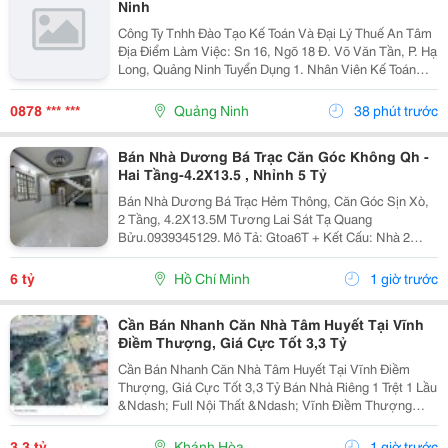
Ninh
Công Ty Tnhh Đào Tạo Kế Toán Và Đại Lý Thuế An Tâm
Địa Điểm Làm Việc: Sn 16, Ngõ 18 Đ. Võ Văn Tần, P. Hạ
Long, Quảng Ninh Tuyển Dụng 1. Nhân Viên Kế Toán
Thuế : 05 Mô Tả Công Việc: &Bull; Thực Hiện Các Công
Việc Liên Quan Đến Kế Toán Thuế...
0878 *** ***
Quảng Ninh
38 phút trước
Bán Nhà Dương Bá Trạc Căn Góc Không Qh -
Hai Tầng-4.2X13.5 , Nhỉnh 5 Tỷ
Bán Nhà Dương Bá Trạc Hẻm Thông, Căn Góc Sịn Xò,
2 Tầng, 4.2X13.5M Tương Lai Sát Tạ Quang
Bửu.0939345129. Mô Tả: Gtoa6T + Kết Cấu: Nhà 2
Tầng Btct Kiên Cố, 2 Phòng. + Vị Trí: Ngay Dương Bá
Trạc Thông Tạ Quang Bửu, Âu Dương Lân, Nguyễn Thị
6 tỷ
Hồ Chí Minh
1 giờ trước
Tần, Dạ...
Cần Bán Nhanh Căn Nhà Tâm Huyết Tại Vĩnh
Điềm Thượng, Giá Cực Tốt 3,3 Tỷ
Cần Bán Nhanh Căn Nhà Tâm Huyết Tại Vĩnh Điềm
Thượng, Giá Cực Tốt 3,3 Tỷ Bán Nhà Riêng 1 Trệt 1 Lầu
&Ndash; Full Nội Thất &Ndash; Vĩnh Điềm Thượng
&Ndash; Gần 23/10 Vị Trí: Thôn Vĩnh Điềm Thượng,
Cách Đường 23/10 Chỉ 50M Hẻm Thông Thoáng, Kết...
3,3 tỷ
Khánh Hòa
1 giờ trước