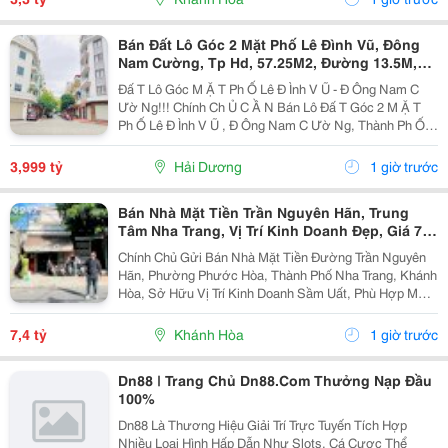
Bán Đất Lô Góc 2 Mặt Phố Lê Đình Vũ, Đông
Nam Cường, Tp Hd, 57.25M2, Đường 13.5M,
3.X Tỷ
Đấ T Lô Góc M Ặ T Ph Ố Lê Đ Ình V Ũ - Đ Ông Nam C
Ườ Ng!!! Chính Ch Ủ C Ầ N Bán Lô Đấ T Góc 2 M Ặ T
Ph Ố Lê Đ Ình V Ũ , Đ Ông Nam C Ườ Ng, Thành Ph Ố H
Ả I D Ươ Ng - Di Ệ N Tích 57.25M2, H Ướ Ng Tây, Tây B
Ắ C - M Ặ T Ti Ề N C Ự C R Ộ Ng -...
3,999 tỷ
Hải Dương
1 giờ trước
Bán Nhà Mặt Tiền Trần Nguyên Hãn, Trung
Tâm Nha Trang, Vị Trí Kinh Doanh Đẹp, Giá 7,4
Tỷ
Chính Chủ Gửi Bán Nhà Mặt Tiền Đường Trần Nguyên
Hãn, Phường Phước Hòa, Thành Phố Nha Trang, Khánh
Hòa, Sở Hữu Vị Trí Kinh Doanh Sầm Uất, Phù Hợp Mở
Cửa Hàng, Văn Phòng, Showroom Hoặc Đầu Tư Cho
Thuê Lâu Dài. Thông Tin Chi Tiết. - Địa Chỉ: Số...
7,4 tỷ
Khánh Hòa
1 giờ trước
Dn88 | Trang Chủ Dn88.Com Thưởng Nạp Đầu
100%
Dn88 Là Thương Hiệu Giải Trí Trực Tuyến Tích Hợp
Nhiều Loại Hình Hấp Dẫn Như Slots, Cá Cược Thể