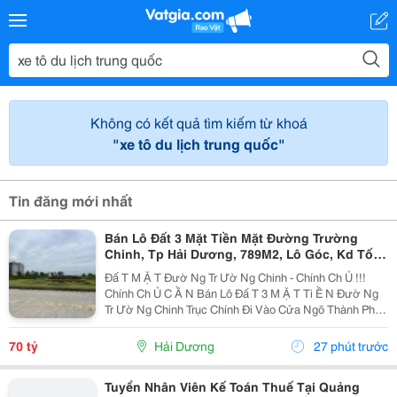
Không có kết quả tìm kiếm từ khoá
"xe tô du lịch trung quốc"
Tin đăng mới nhất
Bán Lô Đất 3 Mặt Tiền Mặt Đường Trường
Chinh, Tp Hải Dương, 789M2, Lô Góc, Kd Tốt,
Vị Trí Đẹp
Đấ T M Ặ T Đườ Ng Tr Ườ Ng Chinh - Chính Ch Ủ !!!
Chính Ch Ủ C Ầ N Bán Lô Đấ T 3 M Ặ T Ti Ề N Đườ Ng
Tr Ườ Ng Chinh Trục Chính Đi Vào Cửa Ngõ Thành Ph Ố
H Ả I D Ươ Ng - Di Ệ N Tích 789M2, Lô Góc 3 M Ặ T Ti Ề
N - H Ướ Ng Tây, Nam, B Ắ C - V Ị...
70 tỷ
Hải Dương
27 phút trước
Tuyển Nhân Viên Kế Toán Thuế Tại Quảng