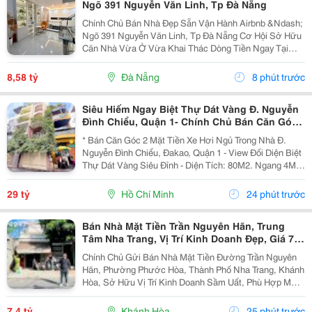
Ngõ 391 Nguyễn Văn Linh, Tp Đà Nẵng
Chính Chủ Bán Nhà Đẹp Sẵn Vận Hành Airbnb &Ndash;
Ngõ 391 Nguyễn Văn Linh, Tp Đà Nẵng Cơ Hội Sở Hữu
Căn Nhà Vừa Ở Vừa Khai Thác Dòng Tiền Ngay Tại
Trung Tâm Đà Nẵng, Nằm Trên Trục Đường Nguyễn Văn
Linh &Ndash; Một Trong Những Tuyến Phố Sầm Uất Và
8,58 tỷ
Đà Nẵng
8 phút trước
Giá...
Siêu Hiếm Ngay Biệt Thự Dát Vàng Đ. Nguyễn
Đình Chiểu, Quận 1- Chính Chủ Bán Căn Góc
2 Mặt Tiền Hxh - Dt 4M*20M - Xung Quanh Khu
* Bán Căn Góc 2 Mặt Tiền Xe Hơi Ngủ Trong Nhà Đ.
Trí Thức Cao
Nguyễn Đình Chiểu, Đakao, Quận 1 - View Đối Diện Biệt
Thự Dát Vàng Siêu Đỉnh - Diện Tích: 80M2. Ngang 4M *
20M. - Kết Cấu: 3 Tầng Btct. - Chỉ Cách 2 Căn Ra Mặt
Tiền Lớn - Hxh Thông Nguyễn Ảnh Thủ -...
29 tỷ
Hồ Chí Minh
24 phút trước
Bán Nhà Mặt Tiền Trần Nguyên Hãn, Trung
Tâm Nha Trang, Vị Trí Kinh Doanh Đẹp, Giá 7,4
Tỷ
Chính Chủ Gửi Bán Nhà Mặt Tiền Đường Trần Nguyên
Hãn, Phường Phước Hòa, Thành Phố Nha Trang, Khánh
Hòa, Sở Hữu Vị Trí Kinh Doanh Sầm Uất, Phù Hợp Mở
Cửa Hàng, Văn Phòng, Showroom Hoặc Đầu Tư Cho
Thuê Lâu Dài. Thông Tin Chi Tiết. - Địa Chỉ: Số...
7,4 tỷ
Khánh Hòa
25 phút trước