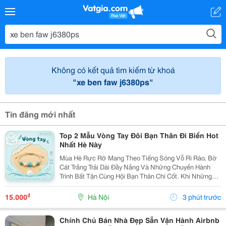
Không có kết quả tìm kiếm từ khoá
"xe ben faw j6380ps"
Tin đăng mới nhất
Top 2 Mẫu Vòng Tay Đôi Bạn Thân Đi Biển Hot
Nhất Hè Này
Mùa Hè Rực Rỡ Mang Theo Tiếng Sóng Vỗ Rì Rào, Bờ
Cát Trắng Trải Dài Đầy Nắng Và Những Chuyến Hành
Trình Bất Tận Cùng Hội Bạn Thân Chí Cốt. Khi Những
Chiếc Vali Bắt Đầu Được Lấp Đầy Bởi Những Bộ Bikini
Rực Rỡ, Những Chiếc Váy Maxi Thướt Tha Hay
₫
15.000
Hà Nội
3 phút trước
Những...
Chính Chủ Bán Nhà Đẹp Sẵn Vận Hành Airbnb