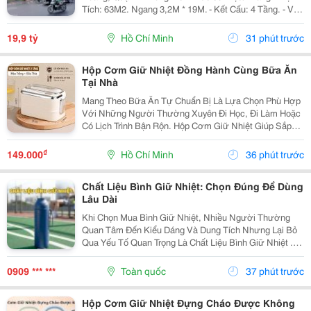
Tích: 63M2. Ngang 3,2M * 19M. - Kết Cấu: 4 Tầng. - Vị
Trí Đắc Địa Hiếm Nhà Bán. - Hiện Cho Thuê Vp Đang
Hoàn Thiện Trang Thiết Bị Đi Vào Hoạt...
19,9 tỷ
Hồ Chí Minh
31 phút trước
Hộp Cơm Giữ Nhiệt Đồng Hành Cùng Bữa Ăn
Tại Nhà
Mang Theo Bữa Ăn Tự Chuẩn Bị Là Lựa Chọn Phù Hợp
Với Những Người Thường Xuyên Đi Học, Đi Làm Hoặc
Có Lịch Trình Bận Rộn. Hộp Cơm Giữ Nhiệt Giúp Sắp
Xếp Các Món Ăn Gọn Gàng, Thuận Tiện Mang Theo Và
Sử Dụng Trong Ngày. Chọn Hộp Theo Cách Sắp Xếp
₫
149.000
Hồ Chí Minh
36 phút trước
Thức...
Chất Liệu Bình Giữ Nhiệt: Chọn Đúng Để Dùng
Lâu Dài
Khi Chọn Mua Bình Giữ Nhiệt, Nhiều Người Thường
Quan Tâm Đến Kiểu Dáng Và Dung Tích Nhưng Lại Bỏ
Qua Yếu Tố Quan Trọng Là Chất Liệu Bình Giữ Nhiệt .
Mỗi Loại Chất Liệu Đều Có Những Ưu Điểm Và Hạn Chế
Riêng, Ảnh Hưởng Đến Khả Năng Giữ Nhiệt, Độ Bền...
0909 *** ***
Toàn quốc
37 phút trước
Hộp Cơm Giữ Nhiệt Đựng Cháo Được Không