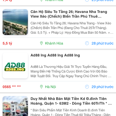
Căn Hộ Siêu To Tầng 26; Havana Nha Trang
View Xéo (Chếch) Biển Trần Phú Thuê
25Tr/Tháng 5,5 Tỷ
Căn Hộ Siêu To Tầng 26; Havana Nha Trang - View Xéo
(Chếch) Biển Trần Phú (Đang Cho Thuê 25Tr/Tháng).
Giá: 5,5 Tỷ. + Pháp Lý: Hợp Đồng Mua Bán 50 Năm. +
Toạ Lạc: 38 Trần Phú, P Lộc Thọ, Tp Nha Trang, Tỉnh
Khánh Hoà. + Diện Tích: 160M&Sup2; Tầng 26 /...
5,5 tỷ
Khánh Hòa
28 phút trước
Ad88 Ing Ad88 Ing Ad88 Ing
Ad88 Là Thương Hiệu Giải Trí Trực Tuyến Hàng Đầu,
Mang Đến Hệ Thống Cá Cược Đỉnh Cao Với Độ Bảo
Mật Tuyệt Đối. Truy Cập Ngay Trang Chủ Chính Thức Để
Trải Nghiệm Kho Game Đa Dạng, Tỷ Lệ Đổi Thưởng
Cực Khủng Cùng Hàng Ngàn Ưu Đãi Hấp Dẫn Mỗi Ngày.
0565 *** ***
Hà Nội
29 phút trước
Duy Nhất Nhà Bán Mặt Tiền Kd Đ.đinh Tiên
Hoàng, Quận 1- 63M2 - Dòng Tiền 60Tr/Th * Lh
Giang Giang:
* Bán Siêu Phẩm Mặt Tiền Kinh Doanh Đ.đinh Tiên
Hoàng, Quận 1 - Dòng Tiền Thuê 60 Triệu/Tháng - Diện