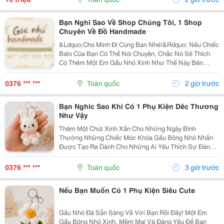
Bạn Nghĩ Sao Về Shop Chúng Tôi, 1 Shop
Chuyên Về Đồ Handmade
&Ldquo;Cho Mình Đi Cùng Bạn Nhé!&Rdquo; Nếu Chiếc
Balo Của Bạn Có Thể Nói Chuyện, Chắc Nó Sẽ Thích
Có Thêm Một Em Gấu Nhỏ Xinh Như Thế Này Bên
Cạnh. Từ Những Buổi Đi Học, Đi Làm, Đi Cà Phê Hay
Những Chuyến Đi Chơi Cuối Tuần, Em Móc Khóa Gấu
0376 *** ***
Toàn quốc
2 giờ trước
Bông...
Bạn Nghic Sao Khi Có 1 Phụ Kiện Dêc Thương
Như Vậy
Thêm Một Chút Xinh Xắn Cho Những Ngày Bình
Thường Những Chiếc Móc Khóa Gấu Bông Nhỏ Nhắn
Được Tạo Ra Dành Cho Những Ai Yêu Thích Sự Đáng
Yêu Và Những Món Đồ Có Dấu Ấn Riêng. Từ Chiếc Balo
Đi Học, Túi Xách Đi Chơi Đến Chùm Chìa Khóa Quen
0376 *** ***
Toàn quốc
3 giờ trước
Thuộc,...
Nếu Bạn Muốn Có 1 Phụ Kiện Siêu Cute
Gấu Nhỏ Đã Sẵn Sàng Về Với Bạn Rồi Đây! Một Em
Gấu Bông Nhỏ Xinh, Mềm Mại Và Đáng Yêu Để Bạn