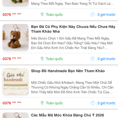
Mang Theo Mỗi Ngày. Treo Balo Trang Trí Túi Xách Làm
Móc Khóa Tặng Người Bạn Yêu Quý
Gocnhohandmade.com Không Cần Quá Nhiều Phụ
0376 *** ***
Toàn quốc
3 giờ trước
Kiện, Chỉ Một Em Gấu...
Bạn Đã Có Phụ Kiện Này Chuưa Nếu Chưa Hãy
Tham Khảo Nha
Nếu Được Chọn 1 Em Gấu Để Mang Theo Mỗi Ngày,
Bạn Sẽ Chọn Em Nào? Gấu Trắng? Gấu Nâu? Hay Một
Em Gấu Nhỏ Xinh Với Chiếc Nơ Thật Đáng Yêu?
Những Chiếc Móc Khóa Gấu Bông Không Chỉ Là Phụ
Kiện Treo Túi Mà Còn Là Một Cách Để Bạn Thêm Chút
0376 *** ***
Toàn quốc
3 giờ trước
Cá Tính Vào...
Shop Đồ Handmade Bạn Nên Tham Khảo
Một Chiếc Gấu Nhỏ &Ndash; Mang Theo Một Chút Dễ
Thương Có Những Ngày Chẳng Cần Gì Nhiều, Chỉ Cần
Nhìn Thấy Một Món Đồ Nhỏ Xinh Trên Chiếc Túi Của
Mình Cũng Đủ Thấy Vui Rồi Những Em Móc Khóa Gấu
Bông Được Làm Với Kiểu Dáng Đáng Yêu, Nhỏ Gọn,
0376 *** ***
Toàn quốc
3 giờ trước
Thích...
Các Mẫu Mã Móc Khóa Đáng Chú Ý 2026