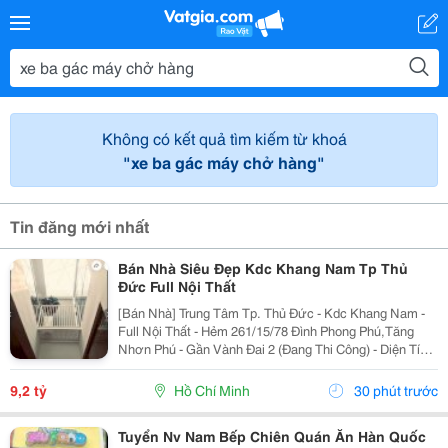
Không có kết quả tìm kiếm từ khoá
"xe ba gác máy chở hàng"
Tin đăng mới nhất
Bán Nhà Siêu Đẹp Kdc Khang Nam Tp Thủ
Đức Full Nội Thất
[Bán Nhà] Trung Tâm Tp. Thủ Đức - Kdc Khang Nam -
Full Nội Thất - Hẻm 261/15/78 Đình Phong Phú,Tăng
Nhơn Phú - Gần Vành Đai 2 (Đang Thi Công) - Diện Tích
Lý Tưởng: 5.6M X 14.2M (Tổng Diện Tích Công Nhận:
80M2). - Kết Cấu Kiên Cố: 1 Trệt, 2 Lầu,...
9,2 tỷ
Hồ Chí Minh
30 phút trước
Tuyển Nv Nam Bếp Chiên Quán Ăn Hàn Quốc