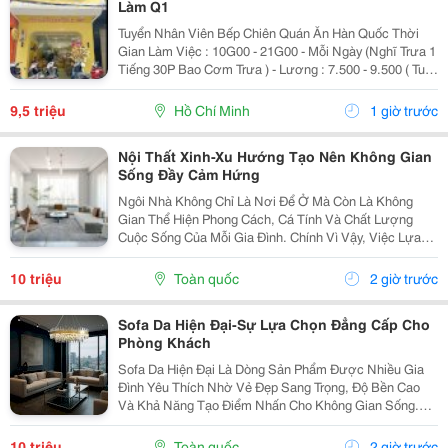
Làm Q1
Tuyển Nhân Viên Bếp Chiên Quán Ăn Hàn Quốc Thời
Gian Làm Việc : 10G00 - 21G00 - Mỗi Ngày (Nghĩ Trưa 1
Tiếng 30P Bao Cơm Trưa ) - Lương : 7.500 - 9.500 ( Tuỳ
Theo Năng Lực ) Mô Tả Công Việc: - Bếp Chiên : Sử
Dụng Được Chảo Non Biết Chiên...
9,5 triệu
Hồ Chí Minh
1 giờ trước
Nội Thất Xinh-Xu Hướng Tạo Nên Không Gian
Sống Đầy Cảm Hứng
Ngôi Nhà Không Chỉ Là Nơi Để Ở Mà Còn Là Không
Gian Thể Hiện Phong Cách, Cá Tính Và Chất Lượng
Cuộc Sống Của Mỗi Gia Đình. Chính Vì Vậy, Việc Lựa
Chọn Nội Thất Xinh Đang Trở Thành Xu Hướng Được
Nhiều Người Quan Tâm Khi Muốn Biến Không Gian
10 triệu
Toàn quốc
2 giờ trước
Sống Trở...
Sofa Da Hiện Đại-Sự Lựa Chọn Đẳng Cấp Cho
Phòng Khách
Sofa Da Hiện Đại Là Dòng Sản Phẩm Được Nhiều Gia
Đình Yêu Thích Nhờ Vẻ Đẹp Sang Trọng, Độ Bền Cao
Và Khả Năng Tạo Điểm Nhấn Cho Không Gian Sống.
Với Thiết Kế Tinh Tế Cùng Chất Liệu Da Cao Cấp, Sofa
Không Chỉ Mang Lại Cảm Giác Thoải Mái Mà Còn Thể...
10 triệu
Toàn quốc
2 giờ trước