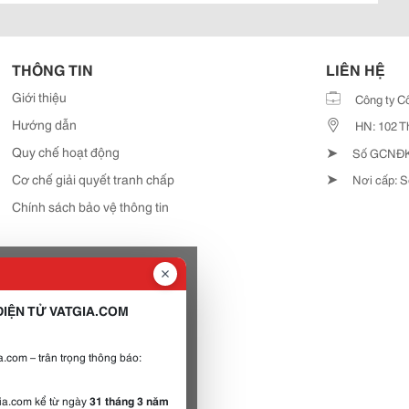
THÔNG TIN
LIÊN HỆ
Giới thiệu
Công ty C
Hướng dẫn
HN: 102 T
➤
Quy chế hoạt động
Số GCNĐKD
➤
Cơ chế giải quyết tranh chấp
Nơi cấp: S
Chính sách bảo vệ thông tin
IỆN TỬ VATGIA.COM
.com – trân trọng thông báo:
gia.com kể từ ngày
31 tháng 3 năm