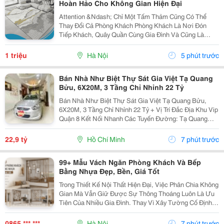
Hoàn Hảo Cho Không Gian Hiện Đại
Attention &Ndash; Chỉ Một Tấm Thảm Cũng Có Thể
Thay Đổi Cả Phòng Khách Phòng Khách Là Nơi Đón
Tiếp Khách, Quây Quần Cùng Gia Đình Và Cũng Là
Không Gian Thể Hiện Gu Thẩm Mỹ Của Gia Chủ. Tuy
Nhiên, Nhiều Người Chỉ Chú Trọng Đến Sofa Hay Bàn
1 triệu
Hà Nội
5 phút trước
Trà Mà...
Bán Nhà Như Biệt Thự Sát Gia Việt Tạ Quang
Bửu, 6X20M, 3 Tầng Chỉ Nhỉnh 22 Tỷ
Bán Nhà Như Biệt Thự Sát Gia Việt Tạ Quang Bửu,
6X20M, 3 Tầng Chỉ Nhỉnh 22 Tỷ + Vị Trí Đắc Địa Khu Vip
Quận 8 Kết Nối Nhanh Các Tuyến Đường: Tạ Quang
Bửu, Dương Quang Đông, Phạm Hùng, Cao Lỗ, Âu
Dương Lân, Phạm Như Tăng... Thanh Loan, Lệ...
22,9 tỷ
Hồ Chí Minh
7 phút trước
99+ Mẫu Vách Ngăn Phòng Khách Và Bếp
Bằng Nhựa Đẹp, Bền, Giá Tốt
Trong Thiết Kế Nội Thất Hiện Đại, Việc Phân Chia Không
Gian Mà Vẫn Giữ Được Sự Thông Thoáng Luôn Là Ưu
Tiên Của Nhiều Gia Đình. Thay Vì Xây Tường Cố Định,
Mẫu Vách Ngăn Phòng Khách Và Bếp Bằng Nhựa Đang
Trở Thành Lựa Chọn Được Ưa Chuộng Nhờ Tính
0865 *** ***
Hà Nội
7 phút trước