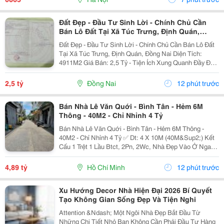
Thẩm...
Đất Đẹp - Đầu Tư Sinh Lời - Chính Chủ Cần
Bán Lô Đất Tại Xã Túc Trưng, Định Quán,
Đồng Nai
Đất Đẹp - Đầu Tư Sinh Lời - Chính Chủ Cần Bán Lô Đất
Tại Xã Túc Trưng, Định Quán, Đồng Nai Diện Tích:
4911M2 Giá Bán: 2,5 Tỷ - Tiện Ích Xung Quanh Đầy Đủ
Gần Chợ, Trường Học,.. - Khu Vực Dân Cư Thân Thiện
An Ninh Tốt - Giao Thông Thuận Tiện Đi...
2,5 tỷ
Đồng Nai
12 phút trước
Bán Nhà Lê Văn Quới - Bình Tân - Hẻm 6M
Thông - 40M2 - Chỉ Nhỉnh 4 Tỷ
Bán Nhà Lê Văn Quới - Bình Tân - Hẻm 6M Thông -
40M2 - Chỉ Nhỉnh 4 Tỷ ✅ Dt: 4 X 10M (40M&Sup2;) Kết
Cấu 1 Trệt 1 Lầu Btct, 2Pn, 2Wc, Nhà Đẹp Vào Ở Ngay.
Hẻm Xe Tải 6M Thông, Chỉ 1 Xẹt, Sát Mặt Tiền. Vị Trí
Đẹp, Kết Nối Thoại Ngọc Hầu - Phan...
4,89 tỷ
Hồ Chí Minh
12 phút trước
Xu Hướng Decor Nhà Hiện Đại 2026 Bí Quyết
Tạo Không Gian Sống Đẹp Và Tiện Nghi
Attention &Ndash; Một Ngôi Nhà Đẹp Bắt Đầu Từ
Những Chi Tiết Nhỏ Bạn Không Cần Phải Đầu Tư Hàng