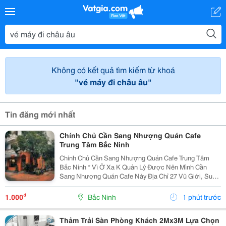
Không có kết quả tìm kiếm từ khoá
"vé máy đi châu âu"
Tin đăng mới nhất
Chính Chủ Cần Sang Nhượng Quán Cafe
Trung Tâm Bắc Ninh
Chính Chủ Cần Sang Nhượng Quán Cafe Trung Tâm
Bắc Ninh * Vì Ở Xa K Quản Lý Được Nên Mình Cần
Sang Nhượng Quán Cafe Này Địa Chỉ 27 Vũ Giới, Suối
Hoa, Bắc Ninh * Quán Đang Hoạt Động Ổn Định, Có Sẵn
Lượng Khách Quen. * Vị Trí Lô Góc Đẹp, Dễ Nhận...
₫
1.000
Bắc Ninh
1 phút trước
Thảm Trải Sàn Phòng Khách 2Mx3M Lựa Chọn