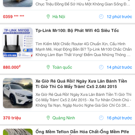
Chục Triệu Đồng Để Sở Hữu Một Không Gian Sống Đẹp.
Chỉ Với Vài Món Đồ Decor Phù Hợp Như Ghế Lười, Đèn
Trang Trí, Thảm Trải Sàn Hay Tranh Treo Tường, Căn...
0359 *** ***
Hà Nội
12 phút trước
Tp-Link Mr100: Bộ Phát Wifi 4G Siêu Tốc
Tìm Kiếm Một Chiếc Router 4G Chuẩn Xịn, Cấu Hình
Mạnh Mẽ, Hoạt Động Bền Bỉ? Tp-Link Mr100 Chắc Chắn
Không Làm Bạn Thất Vọng! Điểm Qua Những Thông Số
Đáng Tiền Của Em Nó: Chuẩn Mạng: 4G Lte Tốc Độ Tải
Xuống 150Mbps, Tải Lên 50Mbps. Tốc Độ Wifi:...
₫
880.000
Toàn quốc
14 phút trước
Xe Giờ Rẻ Quá Rồi! Ngày Xưa Lăn Bánh Tiền
Ti Giờ Thì Có Mấy Trăm! Cx5 2.0At 2015
Xe Giờ Rẻ Quá Rồi! Ngày Xưa Lăn Bánh Tiền Ti Giờ Thì
Có Mấy Trăm! Cx5 2.0At 2015 - Xe Tư Nhân Chính Chủ -
Không Tai Nạn, Ngập Nước Nghe Giá Giờ Chỉ Có 3Xx
Cụ Nào Ưng Alo Em! Liên Hệ: 0974078288 Xem Xe Tại:
Phú Diễn - Hà Nội
370 triệu
Quảng Ninh
16 phút trước
Ống Mềm Teflon Dẫn Hóa Chất-Ống Mềm Ptfe