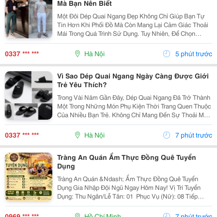
Mà Bạn Nên Biết
Một Đôi Dép Quai Ngang Đẹp Không Chỉ Giúp Bạn Tự
Tin Hơn Khi Phối Đồ Mà Còn Mang Lại Cảm Giác Thoải
Mái Trong Quá Trình Sử Dụng. Tuy Nhiên, Để Chọn
Được Sản Phẩm Phù Hợp Không Phải Ai Cũng Biết.
Dưới Đây Là Một Vài Kinh Nghiệm Đơn Giản Bạn Có
0337 *** ***
Hà Nội
5 phút trước
Thể Áp...
Vì Sao Dép Quai Ngang Ngày Càng Được Giới
Trẻ Yêu Thích?
Trong Vài Năm Gần Đây, Dép Quai Ngang Đã Trở Thành
Một Trong Những Món Phụ Kiện Thời Trang Quen Thuộc
Của Nhiều Bạn Trẻ. Không Chỉ Mang Đến Sự Thoải Mái
Khi Di Chuyển, Kiểu Dép Này Còn Giúp Người Mang Dễ
Dàng Phối Hợp Với Nhiều Phong Cách Khác Nhau,...
0337 *** ***
Hà Nội
7 phút trước
Tràng An Quán Ẩm Thực Đồng Quê Tuyển
Dụng
Tràng An Quán &Ndash; Ẩm Thực Đồng Quê Tuyển
Dụng Gia Nhập Đội Ngũ Ngay Hôm Nay! Vị Trí Tuyển
Dụng: Thu Ngân/Lễ Tân: 01 ️ Phục Vụ (Nữ): 08 Tiếp
Thực: 02 Tạp Vụ: 02 ⏰ Thời Gian Làm Việc: &Bull; Ca
Full: 9:00 &Ndash; 22:00 (Nghỉ Giữa Ca...
0969 *** ***
Hồ Chí Minh
7 phút trước