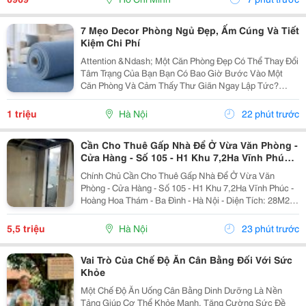
7 Mẹo Decor Phòng Ngủ Đẹp, Ấm Cúng Và Tiết
Kiệm Chi Phí
Attention &Ndash; Một Căn Phòng Đẹp Có Thể Thay Đổi
Tâm Trạng Của Bạn Bạn Có Bao Giờ Bước Vào Một
Căn Phòng Và Cảm Thấy Thư Giãn Ngay Lập Tức?
Không Phải Vì Căn Phòng Quá Rộng Hay Quá Đắt Tiền,
Mà Bởi Cách Bài Trí Hài Hòa, Ánh Sáng Dịu Nhẹ Và
1 triệu
Hà Nội
22 phút trước
Những...
Cần Cho Thuê Gấp Nhà Để Ở Vừa Văn Phòng -
Cửa Hàng - Số 105 - H1 Khu 7,2Ha Vĩnh Phúc -
Ba Đình
Chính Chủ Cần Cho Thuê Gấp Nhà Để Ở Vừa Văn
Phòng - Cửa Hàng - Số 105 - H1 Khu 7,2Ha Vĩnh Phúc -
Hoàng Hoa Thám - Ba Đình - Hà Nội - Diện Tích: 28M2 -
Vệ Sinh Khép Kín, Có Gác Xép, Vỉa Hè Rộng, Nhà
Riêng Biệt, Độc Lập. - Tiện Nghi Có Sẵn Điều...
5,5 triệu
Hà Nội
23 phút trước
Vai Trò Của Chế Độ Ăn Cân Bằng Đối Với Sức
Khỏe
Một Chế Độ Ăn Uống Cân Bằng Dinh Dưỡng Là Nền
Tảng Giúp Cơ Thể Khỏe Mạnh, Tăng Cường Sức Đề