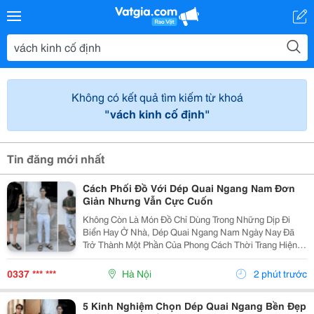
Không có kết quả tìm kiếm từ khoá
"vách kinh cố định"
Tin đăng mới nhất
Cách Phối Đồ Với Dép Quai Ngang Nam Đơn
Giản Nhưng Vẫn Cực Cuốn
Không Còn Là Món Đồ Chỉ Dùng Trong Những Dịp Đi
Biển Hay Ở Nhà, Dép Quai Ngang Nam Ngày Nay Đã
Trở Thành Một Phần Của Phong Cách Thời Trang Hiện
Đại. Chỉ Cần Biết Cách Phối Đồ, Bạn Hoàn Toàn Có Thể
Tạo Nên Vẻ Ngoài Trẻ Trung, Năng Động Và Đầy Cá...
0337 *** ***
Hà Nội
2 phút trước
5 Kinh Nghiệm Chọn Dép Quai Ngang Bền Đẹp