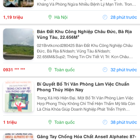
Kháng Và Phòng Ngừa Nhiều Bệnh Lý Mạn Tính. Trong
Bối Cảnh Ngày Càng Nhiều Người Quan Tâm Đến Lối
Sống Lành Mạnh, Việc Kết Hợp Dinh Dưỡng Với Các
1,19 triệu
Hà Nội
28 phút trước
Phương Pháp...
Bán Đất Khu Công Nghiệp Châu Đức, Bà Rịa
Vũng Tàu, 22.656M²
021Brvtkcncd280425 Bán Đất Khu Công Nghiệp Châu
Đức, Bà Rịa &Ndash; Vũng Tàu &Ndash;
22.656M&Sup2; Thông Tin Chi Tiết Vị Trí: Kcn Châu
Đức, Tỉnh Bà Rịa &Ndash; Vũng Tàu. Tổng Diện Tích
Đất: 22.656M&Sup2; Diện Tích Sử Dụng Diện Tích Đất
0931 *** ***
Toàn quốc
32 phút trước
Công...
Bí Quyết Bố Trí Văn Phòng Làm Việc Chuẩn
Phong Thủy Hiện Nay
Trong Xã Hội Hiện Đại, Một Bố Trí Văn Phòng Làm Việc
Hợp Phong Thủy Không Chỉ Thể Hiện Thẩm Mỹ Mà Còn
Là Chìa Khóa Giúp Doanh Nghiệp Phát Triển Thịnh
Vượng. Văn Phòng Là Nơi Hội Tụ Năng Lượng Của Con
Người, Tài Vận Và Trí Tuệ. Nếu Dòng Khí Trong...
1 triệu
Toàn quốc
38 phút trước
Găng Tay Chống Hóa Chất Ansell Alphatec 87-