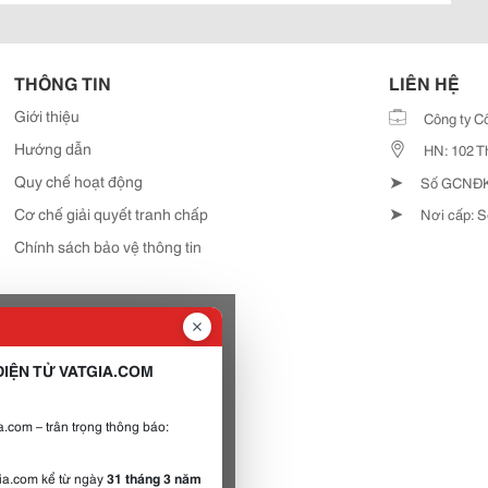
THÔNG TIN
LIÊN HỆ
Giới thiệu
Công ty C
Hướng dẫn
HN: 102 T
➤
Quy chế hoạt động
Số GCNĐKD
➤
Cơ chế giải quyết tranh chấp
Nơi cấp: S
Chính sách bảo vệ thông tin
IỆN TỬ VATGIA.COM
.com – trân trọng thông báo:
gia.com kể từ ngày
31 tháng 3 năm