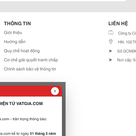
THÔNG TIN
LIÊN HỆ
Giới thiệu
Công ty C
Hướng dẫn
HN: 102 T
➤
Quy chế hoạt động
Số GCNĐKD
➤
Cơ chế giải quyết tranh chấp
Nơi cấp: S
Chính sách bảo vệ thông tin
IỆN TỬ VATGIA.COM
.com – trân trọng thông báo:
gia.com kể từ ngày
31 tháng 3 năm