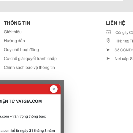
THÔNG TIN
LIÊN HỆ
Giới thiệu
Công ty C
Hướng dẫn
HN: 102 T
➤
Quy chế hoạt động
Số GCNĐKD
➤
Cơ chế giải quyết tranh chấp
Nơi cấp: S
Chính sách bảo vệ thông tin
IỆN TỬ VATGIA.COM
.com – trân trọng thông báo:
gia.com kể từ ngày
31 tháng 3 năm