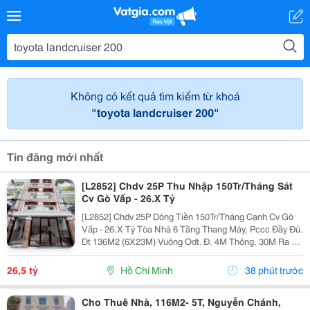
Không có kết quả tìm kiếm từ khoá
"toyota landcruiser 200"
Tin đăng mới nhất
[L2852] Chdv 25P Thu Nhập 150Tr/Tháng Sát
Cv Gò Vấp - 26.X Tỷ
[L2852] Chdv 25P Dòng Tiền 150Tr/Tháng Cạnh Cv Gò
Vấp - 26.X Tỷ Tòa Nhà 6 Tầng Thang Máy, Pccc Đầy Đủ.
Dt 136M2 (6X23M) Vuông Odt. Đ. 4M Thông, 30M Ra An
Nhơn. Thu Nhập 150Tr/Th, Có Thể Nâng 28P. Liên Hệ
Ngay Để Xem Nhà Trực Tiếp!
26,5 tỷ
Hồ Chí Minh
38 phút trước
Cho Thuê Nhà, 116M2- 5T, Nguyễn Chánh,