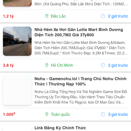
Mới: (Xã Quảng Phú, Đắk Lắk Mới) Diện Tích : 125M2,
75M2 Thổ Cư. Nở Hậu Giá Bán: 1,2 Tỷ(Có Thương
Lượng) - Vị Trí Đẹp Giao Thông Thuận Lợi, Đất...
1,2 tỷ
Đắc Lắc
2 giờ trước
Nhà Hẻm Xe Hơi Gân Lotte Mart Bình Dương
Diện Tích 200,7M2 Giá 3Ty800
Nhà Hẻm Xe Hơi Gần Lotte Mart Bình Dương &Ndash;
Diện Tích Hiếm 200,7M&Sup2;-Giá 3Ty800 * Diện Tích:
200,7M&Sup2; * Kích Thước Đẹp: 9,2M &Times; 22,2M
* Nhà Cấp 4 Gồm 3 Phòng Ngủ, 1 Wc * Hẻm Xe Hơi
Rộng, Ô Tô Vào Tận Nhà * Hướng Đông Nam, Đất...
3,8 tỷ
Hồ Chí Minh
2 giờ trước
Nohu - Gamenohu.lol | Trang Chủ Nohu Chính
Thức | Thưởng Nạp 100%
Nohu Là Cổng Tổng Hợp Và Trải Nghiệm Game Slot Đổi
Thưởng Uy Tín Hàng Đầu, Vận Hành Theo Tiêu Chuẩn
Kiểm Định Khắt Khe Từ Pagcor, Isle Of Man Gsc Và
Curacao Egaming. Tích Hợp Chứng Nhận Bảo Mật
Geotrust Giao Thức Ssl 256-Bit, Trang Web
₫
1.000
Toàn quốc
3 giờ trước
Gamenohu.lol...
Link Đăng Ký Chính Thức