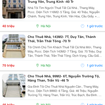
Trung Yên, Trung Kính -40 Tr
Nhà Tôi Tìm Người Thuê Tất Cả Nhà , Thang Máy,
Pccc. Diện Tích 116M2- 5 Tầng, Giá: 40 Triệu; Nguyễn
Chánh, Trung Yên, Trung Kính; Yên Hòa, Cầu Giấy. +
Liên Hệ Trực Tiếp Chủ Nhà: 0945471581 + Vỉa Hè Lớn,
Mặt Tiền Rộng,Thoáng. + Vị Trí Gần Ngay Ngã...
40 triệu
Hà Nội
1 giờ trước
Cho Thuê Nhà, 143M2- 7T, Duy Tân, Thành
Thái, Trần Thái Tông -70 Tr
Tôi Chính Chủ Tìm Khách Thuê Tất Cả Nhà Mới, Thang
Máy, Pccc. Diện Tích 143M2- 7 Tầng, Giá: 70 Triệu; Duy
Tân, Thành Thái, Trần Thái Tông; Dịch Vọng, Cầu Giấy.
+ Liên Hệ Trực Tiếp Chủ Nhà: 0988289962 + Vỉa Hè
Lớn, Mặt Tiền Rộng,Thoáng. + Vị Trí Gần...
70 triệu
Hà Nội
1 giờ trước
Cho Thuê Nhà, 99M2- 6T, Nguyễn Trường Tộ,
Hàng Than, Trấn Vũ -46 Tr
Gia Đình Tôi Cho Thuê Nhà Nguyên Căn , Thang Máy,
Pccc. Diện Tích 99M2- 6 Tầng, Giá: 46 Triệu; Nguyễn
Trường Tộ, Hàng Than, Trấn Vũ; Trúc Bạch, Ba Đình. +
Liên Hệ Trực Tiếp Chủ Nhà: 0942854881 + Vỉa Hè Lớn,
Mặt Tiền Rộng,Thoáng. + Vị Trí Gần Ngay...
46 triệu
Hà Nội
1 giờ trước