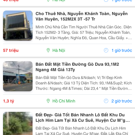
Cho Thuê Nhà, Nguyễn Khánh Toàn, Nguyễn
Văn Huyên, 152M2X 3T -57 Tr
Mình Chủ Nhà Cần Tìm Người Thuê Nhà Căn Góc. Diện
Tích 152M2- 3 Tầng, Giá: 57 Triệu; Nguyễn Khánh Toàn,
Nguyễn Văn Huyên; Nghĩa Đô, Quan Hoa, Cầu Giấy. +
Liên Hệ Trực Tiếp Chủ Nhà: 0946507497 + Vỉa Hè Lớn,
Mặt Tiền Rộng,Thoáng. + Vị Trí Gần Ngay Ngã...
57 triệu
Hà Nội
1 giờ trước
Bán Đất Mặt Tiền Đường Gò Dưa 93,1M2
Ngang 4M Giá 13Ty
Bán Đất Mặt Tiền Gò Dưa &Ndash; Vị Trí Đẹp Kinh
Doanh &Ndash; Giá 13 Tỷ Diện Tích: 93,1M&Sup2; Kích
Thước: Ngang 4M &Times; Dài 23,4 * Mặt Tiền Đường
Lớn, Xe Cộ Qua Lại Đông Đúc. * Thích Hợp Xây Nhà
Phố, Văn Phòng, Cửa Hàng, Showroom Hoặc Đầu...
1,3 tỷ
Hồ Chí Minh
2 giờ trước
Đất Đẹp- Giá Tốt Bán Nhanh Lô Đất Khu Du
Lịch Him Lam Tại Xã Cư Suê, Huyện Cư M''gar,
Đắk Lắk
Đất Đẹp- Giá Tốt Bán Nhanh Lô Đất Khu Du Lịch Him
Lam Tại Xã Cư Suê, Huyện Cư M'gar, Đắk Lắk Địa Chỉ