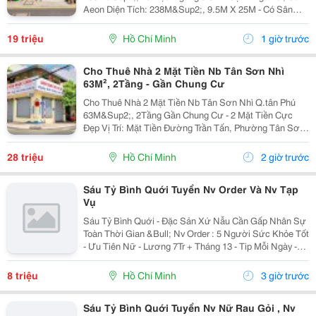
Aeon Diện Tích: 238M&Sup2;, 9.5M X 25M - Có Sân
Cực Rộng Kết Cấu: 1Trệt Trống Suốt, Có 2 Pn Thích
Hợp: Quán Ăn,Cafe, Spa-Nails, Shop Điện Thoại, Phụ
19 triệu
Hồ Chí Minh
1 giờ trước
Kiện,...
Cho Thuê Nhà 2 Mặt Tiền Nb Tân Sơn Nhì
63M², 2Tầng - Gần Chung Cư
Cho Thuê Nhà 2 Mặt Tiền Nb Tân Sơn Nhì Q.tân Phú
63M&Sup2;, 2Tầng Gần Chung Cư - 2 Mặt Tiền Cực
Đẹp Vị Trí: Mặt Tiền Đường Trần Tấn, Phường Tân Sơn
Nhì, Quận Tân Phú, Tp.hcm Diện Tích: 63M&Sup2;, 9M
X 7M Kết Cấu: Trệt, 1 Lầu &Ndash; Gồm 1...
28 triệu
Hồ Chí Minh
2 giờ trước
Sáu Tỷ Bình Quới Tuyển Nv Order Và Nv Tạp
Vụ
Sáu Tỷ Bình Quới - Đặc Sản Xứ Nẫu Cần Gấp Nhân Sự
Toàn Thời Gian &Bull; Nv Order : 5 Người Sức Khỏe Tốt
- Ưu Tiên Nữ - Lương 7Tr + Tháng 13 - Tip Mỗi Ngày -
Có Ca Suốt Hoặc Ca Gãy - Tháng 2 Ngày Off - Lễ X 2 -
Được Nghỉ Tết Nđ ...
8 triệu
Hồ Chí Minh
3 giờ trước
Sáu Tỷ Bình Quới Tuyển Nv Nữ Rau Gỏi , Nv