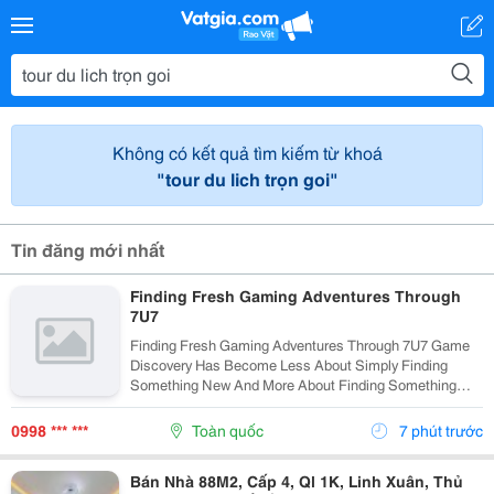
Không có kết quả tìm kiếm từ khoá
"tour du lich trọn goi"
Tin đăng mới nhất
Finding Fresh Gaming Adventures Through
7U7
Finding Fresh Gaming Adventures Through 7U7 Game
Discovery Has Become Less About Simply Finding
Something New And More About Finding Something
That Genuinely Fits A Player's Mood, Schedule, And
Preferred Style Of Play. 7U7 Approaches This
0998 *** ***
Toàn quốc
7 phút trước
Challenge...
Bán Nhà 88M2, Cấp 4, Ql 1K, Linh Xuân, Thủ