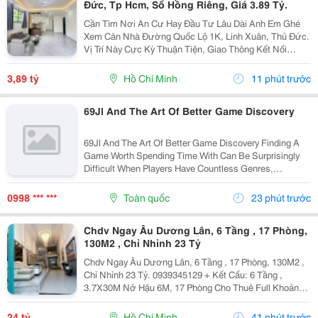
Đức, Tp Hcm, Sổ Hồng Riêng, Giá 3.89 Tỷ.
Cần Tìm Nơi An Cư Hay Đầu Tư Lâu Dài Anh Em Ghé
Xem Căn Nhà Đường Quốc Lộ 1K, Linh Xuân, Thủ Đức.
Vị Trí Này Cực Kỳ Thuận Tiện, Giao Thông Kết Nối
Nhanh Chóng, Cực Kỳ Phù Hợp Cho Khách Mua Để Giữ
Tài Sản Hoặc Cho Thuê Đều Rất Ổn Định. Thông Tin...
3,89 tỷ
Hồ Chí Minh
11 phút trước
69Jl And The Art Of Better Game Discovery
69Jl And The Art Of Better Game Discovery Finding A
Game Worth Spending Time With Can Be Surprisingly
Difficult When Players Have Countless Genres,
Releases, And Communities Competing For Attention.
69Jl Can Approach That Challenge As A Gaming...
0998 *** ***
Toàn quốc
23 phút trước
Chdv Ngay Âu Dương Lân, 6 Tầng , 17 Phòng,
130M2 , Chỉ Nhỉnh 23 Tỷ
Chdv Ngay Âu Dương Lân, 6 Tầng , 17 Phòng, 130M2 ,
Chỉ Nhỉnh 23 Tỷ. 0939345129 + Kết Cấu: 6 Tầng ,
3.7X30M Nở Hậu 6M, 17 Phòng Cho Thuê Full Khoảng
120Tr/ Tháng . + Vị Trí: Âu Dương Lân Thông Các Tuyến
Đường Tạ Quang Bửu, Gần Parc Mall Cao Lỗ, Phạm...
24 tỷ
Hồ Chí Minh
41 phút trước