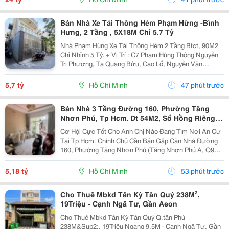
Bán Nhà Xe Tải Thông Hẻm Phạm Hừng -Bình
Hưng, 2 Tầng , 5X18M Chỉ 5.7 Tỷ
Nhà Phạm Hùng Xe Tải Thông Hẻm 2 Tầng Btct, 90M2
Chỉ Nhỉnh 5 Tỷ. + Vị Trí : C7 Phạm Hùng Thông Nguyễn
Tri Phương, Tạ Quang Bửu, Cao Lổ, Nguyễn Văn
Linh.... + Tiện Ích: Hẻm To Di Chuyển Thuận Tiện Gần
Chợ, Trường Học Các Cấp , Di Chuyển Nhanh Qua...
5,7 tỷ
Hồ Chí Minh
47 phút trước
Bán Nhà 3 Tầng Đường 160, Phường Tăng
Nhơn Phú, Tp Hcm. Dt 54M2, Sổ Hồng Riêng.
Giá 5,18 Tỷ
Cơ Hội Cực Tốt Cho Anh Chị Nào Đang Tìm Nơi An Cư
Tại Tp Hcm. Chính Chủ Cần Bán Gấp Căn Nhà Đường
160, Phường Tăng Nhơn Phú (Tăng Nhơn Phú A, Q9
Cũ). Vị Trí Nhà Nằm Trong Khu Dân Cư Ổn Định, Giao
Thông Thuận Tiện Chỉ Vài Bước Là Ra Lã Xuân Oai,
5,18 tỷ
Hồ Chí Minh
53 phút trước
Lê...
Cho Thuê Mbkd Tân Kỳ Tân Quý 238M²,
19Triệu - Cạnh Ngã Tư, Gần Aeon
Cho Thuê Mbkd Tân Kỳ Tân Quý Q.tân Phú
238M&Sup2;, 19Triệu Ngang 9.5M - Cạnh Ngã Tư, Gần