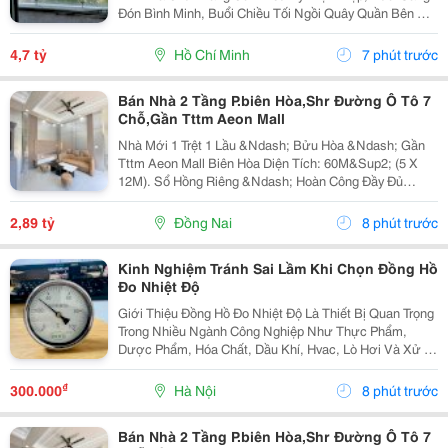
Đón Bình Minh, Buổi Chiều Tối Ngồi Quây Quần Bên Gia
Đình. Nay Chuẩn Bị Sang Ở Căn Biệt Thự Nên Đành
Gửi Gắm Căn Hộ Này Lại Với Giá 4.7 Tỷ - Căn Hộ...
4,7 tỷ
Hồ Chí Minh
7 phút trước
Bán Nhà 2 Tầng P.biên Hòa,Shr Đường Ô Tô 7
Chỗ,Gần Tttm Aeon Mall
Nhà Mới 1 Trệt 1 Lầu &Ndash; Bửu Hòa &Ndash; Gần
Tttm Aeon Mall Biên Hòa Diện Tích: 60M&Sup2; (5 X
12M). Sổ Hồng Riêng &Ndash; Hoàn Công Đầy Đủ
&Ndash; Hỗ Trợ Vay Ngân Hàng Đến 80%. Đường Ô Tô
7 Chỗ Vào Tận Nhà Công Năng:1 Trệt 1 Lầu: 3 Phòng...
2,89 tỷ
Đồng Nai
8 phút trước
Kinh Nghiệm Tránh Sai Lầm Khi Chọn Đồng Hồ
Đo Nhiệt Độ
Giới Thiệu Đồng Hồ Đo Nhiệt Độ Là Thiết Bị Quan Trọng
Trong Nhiều Ngành Công Nghiệp Như Thực Phẩm,
Dược Phẩm, Hóa Chất, Dầu Khí, Hvac, Lò Hơi Và Xử Lý
Nước. Tuy Nhiên, Không Phải Loại Đồng Hồ Đo Nhiệt
Độ Chân Sau Nào Cũng Phù Hợp Với Mọi Môi Trường...
₫
300.000
Hà Nội
8 phút trước
Bán Nhà 2 Tầng P.biên Hòa,Shr Đường Ô Tô 7