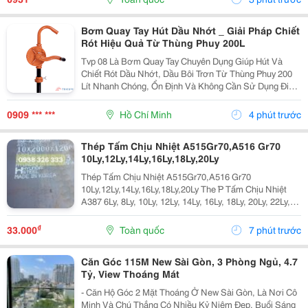
Bơm Quay Tay Hút Dầu Nhớt _ Giải Pháp Chiết
Rót Hiệu Quả Từ Thùng Phuy 200L
Tvp 08 Là Bơm Quay Tay Chuyên Dụng Giúp Hút Và
Chiết Rót Dầu Nhớt, Dầu Bôi Trơn Từ Thùng Phuy 200
Lít Nhanh Chóng, Ổn Định Và Không Cần Sử Dụng Điện.
Thân Bơm Được Đúc Bằng Gang Chịu Lực , Kết Hợp
Cơ Chế Quay Tay 360&Deg; Giúp Vận Hành Nhẹ Nhàng,
0909 *** ***
Hồ Chí Minh
4 phút trước
Bền...
Thép Tấm Chịu Nhiệt A515Gr70,A516 Gr70
10Ly,12Ly,14Ly,16Ly,18Ly,20Ly
Thép Tấm Chịu Nhiệt A515Gr70,A516 Gr70
10Ly,12Ly,14Ly,16Ly,18Ly,20Ly The ́P Tấm Chịu Nhiệt
A387 6Ly, 8Ly, 10Ly, 12Ly, 14Ly, 16Ly, 18Ly, 20Ly, 22Ly,
25Ly, 30Ly, 35Ly Thép Tấm Chịu Nhiệt ,16Mo3,13Crmo
4-5 A515 Gr70 A387 6Ly, 8Ly,...
₫
33.000
Toàn quốc
7 phút trước
Căn Góc 115M New Sài Gòn, 3 Phòng Ngủ, 4.7
Tỷ, View Thoáng Mát
- Căn Hộ Góc 2 Mặt Thoáng Ở New Sài Gòn, Là Nơi Cô
Minh Và Chú Thắng Có Nhiều Kỷ Niệm Đẹp, Buổi Sáng