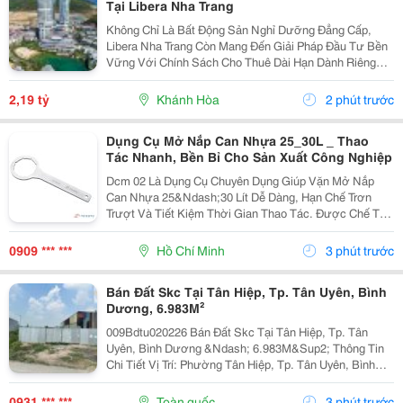
Tại Libera Nha Trang
Không Chỉ Là Bất Động Sản Nghỉ Dưỡng Đẳng Cấp,
Libera Nha Trang Còn Mang Đến Giải Pháp Đầu Tư Bền
Vững Với Chính Sách Cho Thuê Dài Hạn Dành Riêng
Cho Chủ Sở Hữu Sanhome, Paramount Và Vega Alora
Residences ✨ Chính Sách Hấp Dẫn: Sanhome: Thu
2,19 tỷ
Khánh Hòa
2 phút trước
Nhập Ước...
Dụng Cụ Mở Nắp Can Nhựa 25_30L _ Thao
Tác Nhanh, Bền Bỉ Cho Sản Xuất Công Nghiệp
Dcm 02 Là Dụng Cụ Chuyên Dụng Giúp Vặn Mở Nắp
Can Nhựa 25&Ndash;30 Lít Dễ Dàng, Hạn Chế Trơn
Trượt Và Tiết Kiệm Thời Gian Thao Tác. Được Chế Tạo
Từ Thép Xi Mạ Chống Gỉ , Sản Phẩm Có Độ Bền Cao,
Phù Hợp Sử Dụng Thường Xuyên Trong Nhà Máy Và
0909 *** ***
Hồ Chí Minh
3 phút trước
Kho Hóa...
Bán Đất Skc Tại Tân Hiệp, Tp. Tân Uyên, Bình
Dương, 6.983M²
009Bdtu020226 Bán Đất Skc Tại Tân Hiệp, Tp. Tân
Uyên, Bình Dương &Ndash; 6.983M&Sup2; Thông Tin
Chi Tiết Vị Trí: Phường Tân Hiệp, Tp. Tân Uyên, Bình
Dương. Tổng Diện Tích Đất: 6.983M&Sup2; Loại Đất:
Skc (Đất Sản Xuất Kinh Doanh) Diện Tích Sử...
0931 *** ***
Toàn quốc
3 phút trước