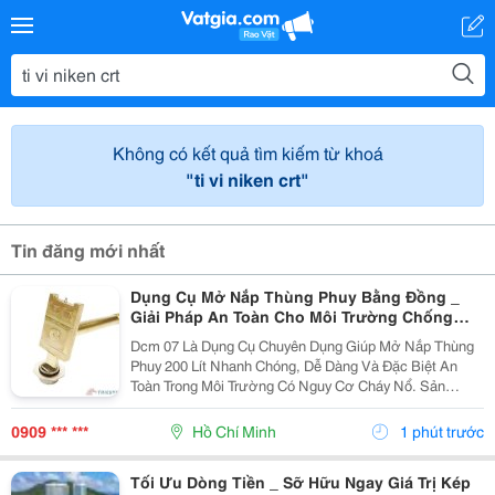
Không có kết quả tìm kiếm từ khoá
"ti vi niken crt"
Tin đăng mới nhất
Dụng Cụ Mở Nắp Thùng Phuy Bằng Đồng _
Giải Pháp An Toàn Cho Môi Trường Chống
Cháy Nổ
Dcm 07 Là Dụng Cụ Chuyên Dụng Giúp Mở Nắp Thùng
Phuy 200 Lít Nhanh Chóng, Dễ Dàng Và Đặc Biệt An
Toàn Trong Môi Trường Có Nguy Cơ Cháy Nổ. Sản
Phẩm Được Chế Tạo Từ Đồng Nguyên Khối , Hạn Chế
Phát Sinh Tia Lửa Khi Thao Tác, Đáp Ứng Yêu Cầu Của
0909 *** ***
Hồ Chí Minh
1 phút trước
Các...
Tối Ưu Dòng Tiền _ Sỡ Hữu Ngay Giá Trị Kép