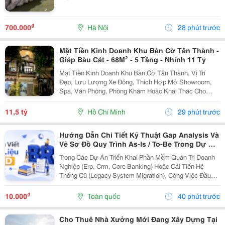
₫
700.000
Hà Nội
28 phút trước
Mặt Tiền Kinh Doanh Khu Bàn Cờ Tân Thành -
Giáp Bàu Cát - 68M² - 5 Tầng - Nhỉnh 11 Tỷ
Mặt Tiền Kinh Doanh Khu Bàn Cờ Tân Thành, Vị Trí
Đẹp, Lưu Lượng Xe Đông, Thích Hợp Mở Showroom,
Spa, Văn Phòng, Phòng Khám Hoặc Khai Thác Cho
Thuê. Ưu Điểm Nổi Bật: Diện Tích: 68M&Sup2; Kết
Cấu: 4 Tầng + Sân Thượng 6 Phòng Ngủ Khép Kín...
11,5 tỷ
Hồ Chí Minh
29 phút trước
Hướng Dẫn Chi Tiết Kỹ Thuật Gap Analysis Và
Vẽ Sơ Đồ Quy Trình As-Is / To-Be Trong Dự Án
Chuyển Đổi Số
Trong Các Dự Án Triển Khai Phần Mềm Quản Trị Doanh
Nghiệp (Erp, Crm, Core Banking) Hoặc Cải Tiến Hệ
Thống Cũ (Legacy System Migration), Công Việc Đầu
Tiên Và Quan Trọng Nhất Của It Ba Không Phải Là Nhảy
Vào Thiết Kế Ngay Tính Năng Mới. Thay Vào Đó,...
₫
10.000
Toàn quốc
40 phút trước
Cho Thuê Nhà Xưởng Mới Đang Xây Dựng Tại