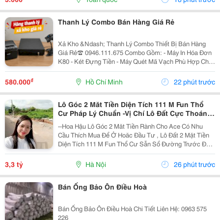
Thanh Lý Combo Bán Hàng Giá Rẻ
Xả Kho &Ndash; Thanh Lý Combo Thiết Bị Bán Hàng
Giá Rẻ☎️ 0946.111.675 Combo Gồm: - Máy In Hóa Đơn
K80 - Két Đựng Tiền - Máy Quét Mã Vạch Phù Hợp Cho
Tạp Hóa, Shop, Siêu Thị Mini, Quán Ăn, Cafe... ☎️ Liên
Hệ: 0946.111.675 Kazuko Việt Nam...
₫
580.000
Hồ Chí Minh
22 phút trước
Lô Góc 2 Măt Tiền Diện Tích 111 M Fun Thổ
Cư Pháp Lý Chuẩn -Vị Chí Lô Đất Cực Thoáng
Mát ,Đất Nằm Mặt Đường Chục
--Hoa Hậu Lô Góc 2 Măt Tiền Rành Cho Ace Có Nhu
Cầu Thích Mua Để Ở Hoăc Đầu Tư , Lô Đất 2 Mặt Tiền
Diện Tích 111 M Fun Thổ Cư Sẫn Sổ Đường Trước Đất
Chuẩn Bị Đang Giải Nhựa Rộng 5,,5 M 2 Ô Tô Tránh
Nhau Vị Trí Đất Sát Trường Học Cấp 1 Thôn Thanh...
3,3 tỷ
Hà Nội
26 phút trước
Bán Ống Bảo Ôn Điều Hoà
Bán Ống Bảo Ôn Điều Hoà Chi Tiết Liên Hệ: 0963 575
226