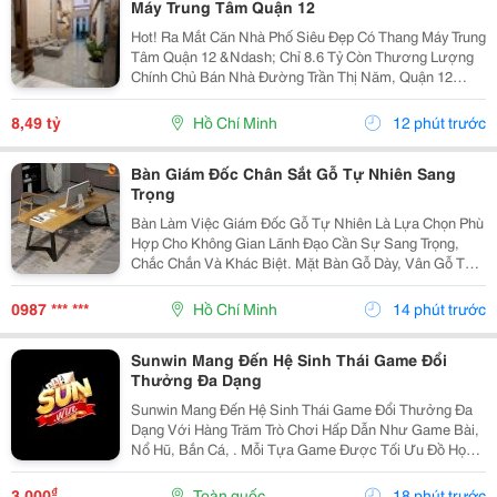
Máy Trung Tâm Quận 12
Hot! Ra Mắt Căn Nhà Phố Siêu Đẹp Có Thang Máy Trung
Tâm Quận 12 &Ndash; Chỉ 8.6 Tỷ Còn Thương Lượng
Chính Chủ Bán Nhà Đường Trần Thị Năm, Quận 12
&Ndash; Vị Trí Đẹp, Khu Dân Cư Hiện Hữu, Tiện Ích Đầy
Đủ. Diện Tích: 4M &Times; 20M Nhà...
8,49 tỷ
Hồ Chí Minh
12 phút trước
Bàn Giám Đốc Chân Sắt Gỗ Tự Nhiên Sang
Trọng
Bàn Làm Việc Giám Đốc Gỗ Tự Nhiên Là Lựa Chọn Phù
Hợp Cho Không Gian Lãnh Đạo Cần Sự Sang Trọng,
Chắc Chắn Và Khác Biệt. Mặt Bàn Gỗ Dày, Vân Gỗ Tự
Nhiên Đẹp Mắt Kết Hợp Cùng Hệ Chân Sắt Hiện Đại,
Tạo Nên Tổng Thể Vừa Bền Bỉ Vừa Tinh Tế. Mẫu Bàn
0987 *** ***
Hồ Chí Minh
14 phút trước
Này...
Sunwin Mang Đến Hệ Sinh Thái Game Đổi
Thưởng Đa Dạng
Sunwin Mang Đến Hệ Sinh Thái Game Đổi Thưởng Đa
Dạng Với Hàng Trăm Trò Chơi Hấp Dẫn Như Game Bài,
Nổ Hũ, Bắn Cá, . Mỗi Tựa Game Được Tối Ưu Đồ Họa
Sắc Nét, Thao Tác Mượt Mà, Tỷ Lệ Trả Thưởng Cạnh
Tranh Cùng Hệ Thống Bảo Mật Hiện Đại.
₫
3.000
Toàn quốc
18 phút trước