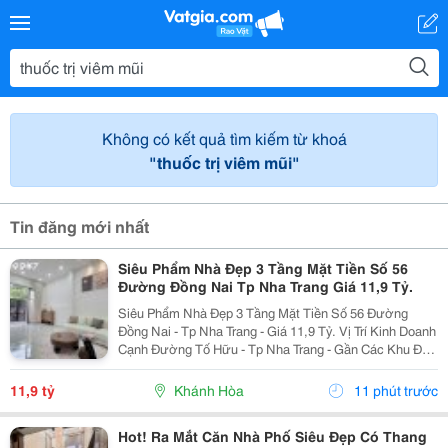
Không có kết quả tìm kiếm từ khoá
"thuốc trị viêm mũi"
Tin đăng mới nhất
Siêu Phẩm Nhà Đẹp 3 Tầng Mặt Tiền Số 56
Đường Đồng Nai Tp Nha Trang Giá 11,9 Tỷ.
Siêu Phẩm Nhà Đẹp 3 Tầng Mặt Tiền Số 56 Đường
Đồng Nai - Tp Nha Trang - Giá 11,9 Tỷ. Vị Trí Kinh Doanh
Cạnh Đường Tố Hữu - Tp Nha Trang - Gần Các Khu Đô
Thị. Nhà Mới Đẹp 3 Tầng Mặt Tiền + 1 Mặt Hẻm - Kiến
Trúc Hiện Đại - Đầy Đủ Tiện Nghi. - Nhà Có...
11,9 tỷ
Khánh Hòa
11 phút trước
Hot! Ra Mắt Căn Nhà Phố Siêu Đẹp Có Thang