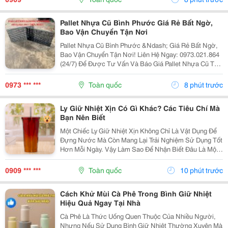
Đơn Đem Cơm...
Pallet Nhựa Cũ Bình Phước Giá Rẻ Bất Ngờ,
Bao Vận Chuyển Tận Nơi
Pallet Nhựa Cũ Bình Phước &Ndash; Giá Rẻ Bất Ngờ,
Bao Vận Chuyển Tận Nơi! Liên Hệ Ngay: 0973.021.864
(24/7) Để Được Tư Vấn Và Báo Giá Pallet Nhựa Cũ Tại
Bình Phước! Kho Xưởng Đang Cần Pallet? Đừng Vội
Mua Pallet Mới Cho &Ldquo;Đau Ví&Rdquo; Nha!...
0973 *** ***
Toàn quốc
8 phút trước
Ly Giữ Nhiệt Xịn Có Gì Khác? Các Tiêu Chí Mà
Bạn Nên Biết
Một Chiếc Ly Giữ Nhiệt Xịn Không Chỉ Là Vật Dụng Để
Đựng Nước Mà Còn Mang Lại Trải Nghiệm Sử Dụng Tốt
Hơn Mỗi Ngày. Vậy Làm Sao Để Nhận Biết Đâu Là Một
Chiếc Ly Giữ Nhiệt Xịn Đáng Để Đầu Tư? Hãy Cùng
Cozycup Tìm Hiểu Trong Bài Viết Dưới Đây. 1. Thế...
0909 *** ***
Toàn quốc
10 phút trước
Cách Khử Mùi Cà Phê Trong Bình Giữ Nhiệt
Hiệu Quả Ngay Tại Nhà
Cà Phê Là Thức Uống Quen Thuộc Của Nhiều Người,
Nhưng Nếu Sử Dụng Bình Giữ Nhiệt Thường Xuyên Mà