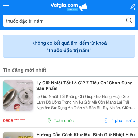
Không có kết quả tìm kiếm từ khoá
"thuốc đặc trị nám"
Tin đăng mới nhất
Ly Giữ Nhiệt Tốt Là Gì? 7 Tiêu Chí Chọn Đúng
Sản Phẩm
Ly Giữ Nhiệt Tốt Không Chỉ Giúp Giữ Nóng Hoặc Giữ
Lạnh Đồ Uống Trong Nhiều Giờ Mà Còn Mang Lại Trải
Nghiệm Sử Dụng An Toàn Và Bền Bỉ. Tuy Nhiên, Giữa
Hàng Trăm Mẫu Mã Trên Thị Trường, Không Phải Sản
Phẩm Nào Cũng Đáp Ứng Được Chất Lượng Như Mong
0909 *** ***
Toàn quốc
4 phút trước
Đợi....
Hướng Dẫn Cách Khử Mùi Bình Giữ Nhiệt Hiệu