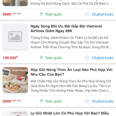
Không Vệ Sinh Đúng Cách, Mùi Cà Phê Sẽ Dễ Bám Lại
Bên Trong Bình. Điều Này Không Chỉ Ảnh Hưởng Đến
Hương Vị Của Những Loại Đồ Uống Khác Mà Còn Tạo
0909 *** ***
Toàn quốc
12 phút trước
Điều...
Ngày Song Đôi Ưu Đãi Gấp Bội Vietravel
Airlines Giảm Ngay 88K
Tháng 8 Này, Hành Khách Có Thêm Lý Do Để Lên Kế
Hoạch Cho Những Chuyến Bay Sắp Tới Khi Vietravel
Airlines Triển Khai Chương Trình &Ldquo; Song Đôi 8/8
&Ndash; Bay Vui, Ưu Đãi Gấp Bội &Rdquo;. Với Mã Ưu
Đãi Vusongdoi08, Hành Khách Được Giảm Ngay...
₫
199.000
Toàn quốc
13 phút trước
Hộp Giữ Nóng Thức Ăn Loại Nào Phù Hợp Với
Nhu Cầu Của Bạn?
Một Chiếc Hộp Giữ Nóng Thức Ăn Phù Hợp Không Chỉ
Giúp Bữa Ăn Ngon Hơn Mà Còn Mang Lại Sự Tiện Lợi
Trong Nhiều Tình Huống Khác Nhau. Vậy Nên Chọn Loại
Nào Để Đáp Ứng Đúng Nhu Cầu Sử Dụng Hằng Ngày?
1. Những Trường Hợp Nên Sử Dụng Hộp Giữ Nóng
0909 *** ***
Toàn quốc
15 phút trước
Thức...
Ly Giữ Nhiệt Lớn Có Phù Hợp Với Bạn? Điều