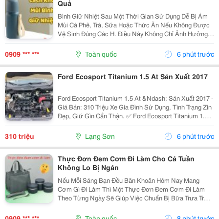
Quả
Bình Giữ Nhiệt Sau Một Thời Gian Sử Dụng Dễ Bị Ám
Mùi Cà Phê, Trà, Sữa Hoặc Thức Ăn Nếu Không Được
Vệ Sinh Đúng Các H. Điều Này Không Chỉ Ảnh Hưởng
Đến Hương Vị Đồ Uống Mà Còn Gây Mất Vệ Sinh. Hãy
Cùng Tìm Hiểu Những Cách Khử Mùi Bình Giữ Nhiệt
0909 *** ***
Toàn quốc
6 phút trước
Đơn...
Ford Ecosport Titanium 1.5 At Sản Xuất 2017
Ford Ecosport Titanium 1.5 At &Ndash; Sản Xuất 2017 -
Giá Bán: 310 Triệu Xe Gia Đình Sử Dụng, Tình Trạng Zin
Đẹp, Giữ Gìn Cẩn Thận. ✅ Ford Ecosport Titanium 1.5L
&Ndash; Số Tự Động ✅ Sản Xuất Năm 2017 ✅ Xe Zin
Nguyên Bản ✅ Không Đâm Đụng ✅...
310 triệu
Lạng Sơn
6 phút trước
Thực Đơn Đem Cơm Đi Làm Cho Cả Tuần
Không Lo Bị Ngán
Nếu Mỗi Sáng Bạn Đều Băn Khoăn Hôm Nay Mang
Cơm Gì Đi Làm Thì Một Thực Đơn Đem Cơm Đi Làm
Theo Từng Ngày Sẽ Giúp Việc Chuẩn Bị Bữa Trưa Trở
Nên Đơn Giản Hơn. Dưới Đây Là Những Gợi Ý Dễ Áp
Dụng, Vừa Ngon Miệng Vừa Đủ Dinh Dưỡng. 1. Thực
0909 *** ***
Toàn quốc
8 phút trước