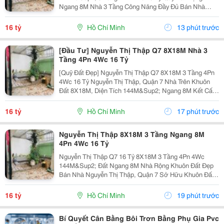
Ngang 8M Nhà 3 Tầng Công Năng Đầy Đủ Bán Nhà
Nguyễn Thị Thập, Quận 7 Khuôn Đất 8X18M, Tổng Diện
Tích 144M&Sup2; Ngang 8M Kết Cấu 3 Tầng 4 Phòng
16 tỷ
Hồ Chí Minh
13 phút trước
Ngủ &Ndash; 4...
[Đầu Tư] Nguyễn Thị Thập Q7 8X18M Nhà 3
Tầng 4Pn 4Wc 16 Tỷ
[Quỹ Đất Đẹp] Nguyễn Thị Thập Q7 8X18M 3 Tầng 4Pn
4Wc 16 Tỷ Nguyễn Thị Thập, Quận 7 Nhà Trên Khuôn
Đất 8X18M, Diện Tích 144M&Sup2; Ngang 8M Kết Cấu
3 Tầng 4 Phòng Ngủ &Ndash; 4 Toilet. Thông Số 8X18M
144M&Sup2; Ngang 8M 3 Tầng 4Pn 4Wc. Lợi Thế...
16 tỷ
Hồ Chí Minh
17 phút trước
Nguyễn Thị Thập 8X18M 3 Tầng Ngang 8M
4Pn 4Wc 16 Tỷ
Nguyễn Thị Thập Q7 16 Tỷ 8X18M 3 Tầng 4Pn 4Wc
144M&Sup2; Đất Ngang 8M Nhà Rộng Khuôn Đất Đẹp
Bán Nhà Nguyễn Thị Thập, Quận 7 Sở Hữu Khuôn Đất
8X18M, Tổng Diện Tích 144M&Sup2; Nhà Xây 3 Tầng
Gồm 4 Phòng Ngủ, 4 Toilet. Thông Tin Nhà Diện Tích:...
16 tỷ
Hồ Chí Minh
19 phút trước
Bí Quyết Cân Bằng Bôi Trơn Bằng Phụ Gia Pvc