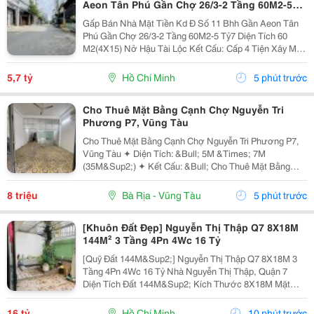
Aeon Tân Phú Gần Chợ 26/3-2 Tầng 60M2-5
Tỷ7
Gấp Bán Nhà Mặt Tiền Kd Đ Số 11 Bhh Gần Aeon Tân
Phú Gần Chợ 26/3-2 Tầng 60M2-5 Tỷ7 Diện Tích 60
M2(4X15) Nở Hậu Tài Lộc Kết Cấu: Cấp 4 Tiện Xây Mới
Khu Vực Xây Cao Tầng Ở Hoặc Cho Thuê Có Dòng Tiền
Vị Trí Tuyệt Đẹp Gần Chợ 26/3 Ngay Kênh Tham...
5,7 tỷ
Hồ Chí Minh
5 phút trước
Cho Thuê Mặt Bằng Cạnh Chợ Nguyễn Tri
Phương P7, Vũng Tàu
Cho Thuê Mặt Bằng Cạnh Chợ Nguyễn Tri Phương P7,
Vũng Tàu ✦ Diện Tích: &Bull; 5M &Times; 7M
(35M&Sup2;) ✦ Kết Cấu: &Bull; Cho Thuê Mặt Bằng
Tầng Trệt &Bull; Lối Đi Chung Với Chủ Nhà &Bull;
Không Ở Lại Qua Đêm ✦ Nội Thất: &Bull; Bàn Giao
8 triệu
Bà Rịa - Vũng Tàu
5 phút trước
Mặt...
[Khuôn Đất Đẹp] Nguyễn Thị Thập Q7 8X18M
144M² 3 Tầng 4Pn 4Wc 16 Tỷ
[Quỹ Đất 144M&Sup2;] Nguyễn Thị Thập Q7 8X18M 3
Tầng 4Pn 4Wc 16 Tỷ Nhà Nguyễn Thị Thập, Quận 7
Diện Tích Đất 144M&Sup2; Kích Thước 8X18M Mặt
Ngang 8M Kết Cấu 3 Tầng 4 Phòng Ngủ &Ndash; 4
Toilet. Thông Tin Nhanh 8X18M 144M&Sup2; Đất Ngang
16 tỷ
Hồ Chí Minh
10 phút trước