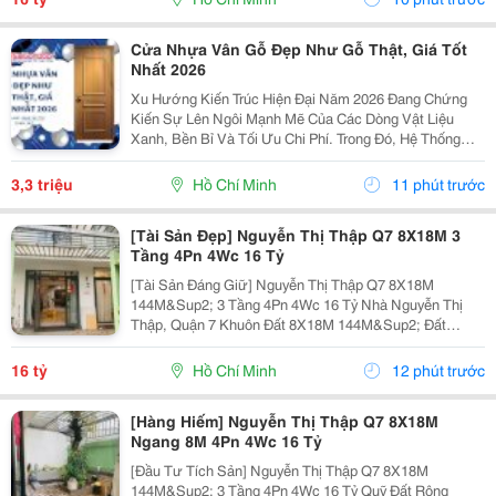
8M 3...
Cửa Nhựa Vân Gỗ Đẹp Như Gỗ Thật, Giá Tốt
Nhất 2026
Xu Hướng Kiến Trúc Hiện Đại Năm 2026 Đang Chứng
Kiến Sự Lên Ngôi Mạnh Mẽ Của Các Dòng Vật Liệu
Xanh, Bền Bỉ Và Tối Ưu Chi Phí. Trong Đó, Hệ Thống
Cửa Nhựa Vân Gỗ Chính Là Sự Lựa Chọn Hàng Đầu Để
Thay Thế Cửa Gỗ Tự Nhiên Truyền Thống. Với Công
3,3 triệu
Hồ Chí Minh
11 phút trước
Nghệ...
[Tài Sản Đẹp] Nguyễn Thị Thập Q7 8X18M 3
Tầng 4Pn 4Wc 16 Tỷ
[Tài Sản Đáng Giữ] Nguyễn Thị Thập Q7 8X18M
144M&Sup2; 3 Tầng 4Pn 4Wc 16 Tỷ Nhà Nguyễn Thị
Thập, Quận 7 Khuôn Đất 8X18M 144M&Sup2; Đất
Ngang 8M Nhà 3 Tầng 4 Phòng Ngủ &Ndash; 4 Toilet.
Thông Số 8X18M 144M&Sup2; Ngang 8M 3 Tầng 4Pn
16 tỷ
Hồ Chí Minh
12 phút trước
4Wc. Điểm Đáng...
[Hàng Hiếm] Nguyễn Thị Thập Q7 8X18M
Ngang 8M 4Pn 4Wc 16 Tỷ
[Đầu Tư Tích Sản] Nguyễn Thị Thập Q7 8X18M
144M&Sup2; 3 Tầng 4Pn 4Wc 16 Tỷ Quỹ Đất Rộng