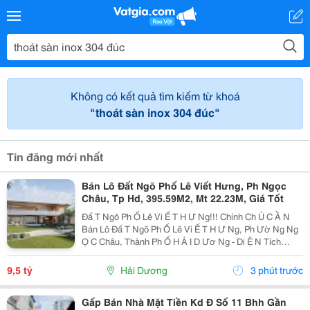
Không có kết quả tìm kiếm từ khoá
"thoát sàn inox 304 đúc"
Tin đăng mới nhất
Bán Lô Đất Ngõ Phố Lê Viết Hưng, Ph Ngọc
Châu, Tp Hd, 395.59M2, Mt 22.23M, Giá Tốt
Đấ T Ngõ Ph Ố Lê Vi Ế T H Ư Ng!!! Chính Ch Ủ C Ầ N
Bán Lô Đấ T Ngõ Ph Ố Lê Vi Ế T H Ư Ng, Ph Ườ Ng Ng
Ọ C Châu, Thành Ph Ố H Ả I D Ươ Ng - Di Ệ N Tích
395.59M2, M Ặ T Ti Ề N 22.23M - H Ướ Ng Nam - V Ị Trí
Đẹ P, Cách 1 Nhà Là Ra M Ặ T Ph Ố -...
9,5 tỷ
Hải Dương
3 phút trước
Gấp Bán Nhà Mặt Tiền Kd Đ Số 11 Bhh Gần